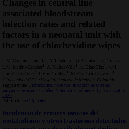
Changes in central line
associated bloodstream
infection rates and related
factors in a neonatal unit with
the use of chlorhexidine wipes
1
1
1
L.M. Castaño-Jaramillo
, M.I. Saldarriaga-Betancur
, A. Gómez
,
1
1
1
L.M. Medina-Escobar
, A. Muñoz-Villa
, A. Díaz-Díaz
, V.M.
2
1
1
González-Gómez
, J. Bareño-Silva
, M. Fernández-Laverde
1
2
Universidad CES.
Hospital General de Medellín. Colombia
Tagged under
Clorhexidina,
neonatos,
infección de torrente
sanguíneo asociada a catéter,
Volumen 78 números 3 y 4 marzoabril
2020
Publicado en
Originales
Incidencia de errores innatos del
metabolismo y otros trastornos detectados
en un programa de cribado metabólico