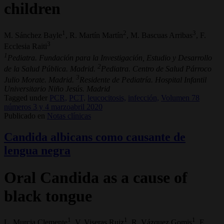
children
1
2
3
M. Sánchez Bayle
, R. Martín Martín
, M. Bascuas Arribas
, F.
3
Ecclesia Raiti
1
Pediatra. Fundación para la Investigación, Estudio y Desarrollo
2
de la Salud Pública. Madrid.
Pediatra. Centro de Salud Párroco
3
Julio Morate. Madrid.
Residente de Pediatría. Hospital Infantil
Universitario Niño Jesús. Madrid
Tagged under
PCR,
PCT,
leucocitosis,
infección,
Volumen 78
números 3 y 4 marzoabril 2020
Publicado en
Notas clínicas
Candida albicans como causante de
lengua negra
Oral Candida as a cause of
black tongue
1
1
1
L. Murcia Clemente
, V. Viseras Ruiz
, R. Vázquez Gomis
, E.