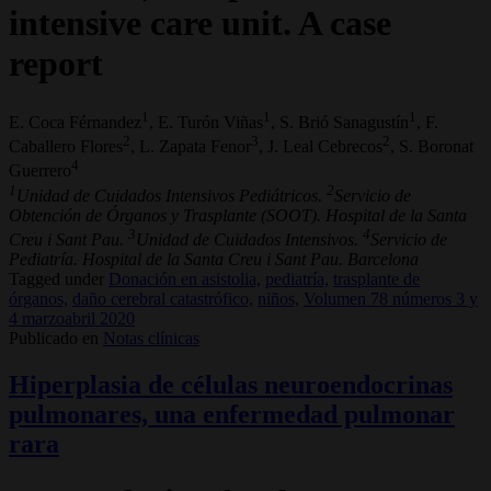
intensive care unit. A case
report
1
1
1
E. Coca Férnandez
, E. Turón Viñas
, S. Brió Sanagustín
, F.
2
3
2
Caballero Flores
, L. Zapata Fenor
, J. Leal Cebrecos
, S. Boronat
4
Guerrero
1
2
Unidad de Cuidados Intensivos Pediátricos.
Servicio de
Obtención de Órganos y Trasplante (SOOT). Hospital de la Santa
3
4
Creu i Sant Pau.
Unidad de Cuidados Intensivos.
Servicio de
Pediatría. Hospital de la Santa Creu i Sant Pau. Barcelona
Tagged under
Donación en asistolia,
pediatría,
trasplante de
órganos,
daño cerebral catastrófico,
niños,
Volumen 78 números 3 y
4 marzoabril 2020
Publicado en
Notas clínicas
Hiperplasia de células neuroendocrinas
pulmonares, una enfermedad pulmonar
rara