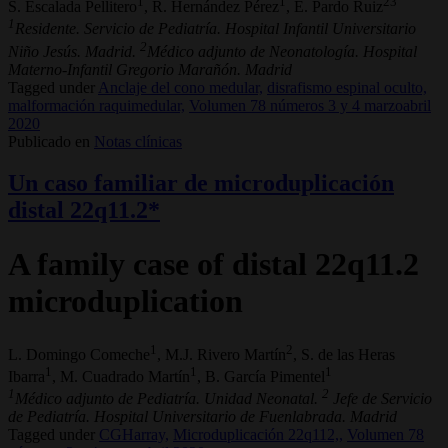
1
1
23
S. Escalada Pellitero
, R. Hernández Pérez
, E. Pardo Ruiz
1
Residente. Servicio de Pediatría. Hospital Infantil Universitario
2
Niño Jesús. Madrid.
Médico adjunto de Neonatología. Hospital
Materno-Infantil Gregorio Marañón. Madrid
Tagged under
Anclaje del cono medular,
disrafismo espinal oculto,
malformación raquimedular,
Volumen 78 números 3 y 4 marzoabril
2020
Publicado en
Notas clínicas
Un caso familiar de microduplicación
distal 22q11.2*
A family case of distal 22q11.2
microduplication
1
2
L. Domingo Comeche
, M.J. Rivero Martín
, S. de las Heras
1
1
1
Ibarra
, M. Cuadrado Martín
, B. García Pimentel
1
2
Médico adjunto de Pediatría. Unidad Neonatal.
Jefe de Servicio
de Pediatría. Hospital Universitario de Fuenlabrada. Madrid
Tagged under
CGHarray,
Microduplicación 22q112,,
Volumen 78