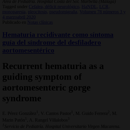
Área de Pediatría. Hospital Costa del Sol. Marbella (Málaga)
Tagged under
Cefalea, déficit neurológico,
HaNDL,
LCR,
monoparesia,
pleocitosis,
pseudomigraña,
Volumen 78 números 3 y
4 marzoabril 2020
Publicado en
Notas clínicas
Hematuria recidivante como síntoma
guía del síndrome del desfiladero
aortomesentérico
Recurrent hematuria as a
guiding symptom of
aortomesenteric gorge
syndrome
1
1
2
E. Pérez González
, V. Cantos Pastor
, M. Guido Ferrera
, M.
1
3
Marin Patón
, A. Rangel Villalobos
1
Servicio de Pediatría. Hospital Universitario Virgen Macarena.