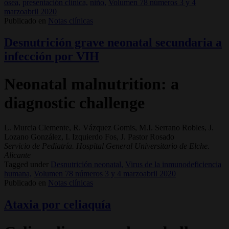
ósea,
presentación clínica,
niño,
Volumen 78 números 3 y 4
marzoabril 2020
Publicado en
Notas clínicas
Desnutrición grave neonatal secundaria a
infección por VIH
Neonatal malnutrition: a
diagnostic challenge
L. Murcia Clemente, R. Vázquez Gomis, M.I. Serrano Robles, J.
Lozano González, I. Izquierdo Fos, J. Pastor Rosado
Servicio de Pediatría. Hospital General Universitario de Elche.
Alicante
Tagged under
Desnutrición neonatal,
Virus de la inmunodeficiencia
humana,
Volumen 78 números 3 y 4 marzoabril 2020
Publicado en
Notas clínicas
Ataxia por celiaquía