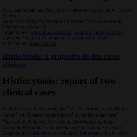
M.A. Santos Sánchez-Rey, M.M. Ballesteros García, M.A. Taboas
Pereira
Servicio de Pediatría. Hospital Universitario de Fuenlabrada.
Fuenlabrada (Madrid)
Tagged under
Agitación confusional,
delirium,
niños,
pediatría,
síndrome,
Volumen 78 números 3 y 4 marzoabril 2020
Publicado en
Notas clínicas
Histiocitosis: a propósito de dos casos
clínicos
Histiocytosis: report of two
clinical cases
1
1
1
H. Pérez Tato
, P. Buyo Sánchez
, A. Alas Barbeito
, G. Muñoz
1
2
2
García
, M. Álvarez-Buylla Blanco
, L. Invêncio da Costa
1
2
Servicio de Pediatría.
Servicio de Otorrinolaringología.
Complejo Hospitalario Universitario de A Coruña. A Coruña
Tagged under
histiocitosis de células de Langerhans,
histiocitosis