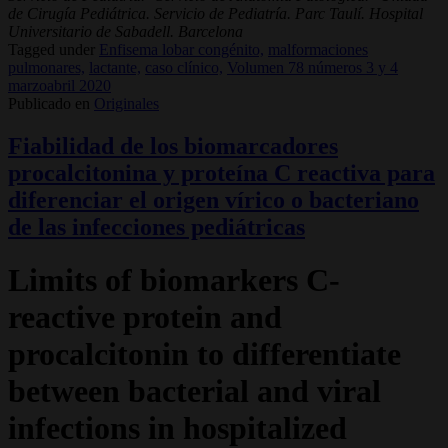
de Cirugía Pediátrica. Servicio de Pediatría. Parc Taulí. Hospital
Universitario de Sabadell. Barcelona
Tagged under
Enfisema lobar congénito,
malformaciones
pulmonares,
lactante,
caso clínico,
Volumen 78 números 3 y 4
marzoabril 2020
Publicado en
Originales
Fiabilidad de los biomarcadores
procalcitonina y proteína C reactiva para
diferenciar el origen vírico o bacteriano
de las infecciones pediátricas
Limits of biomarkers C-
reactive protein and
procalcitonin to differentiate
between bacterial and viral
infections in hospitalized