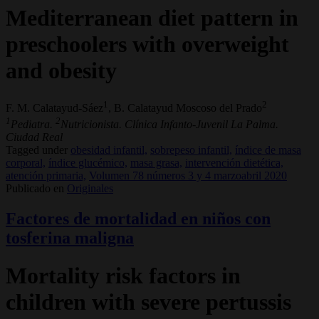
Mediterranean diet pattern in
preschoolers with overweight
and obesity
1
2
F. M. Calatayud-Sáez
, B. Calatayud Moscoso del Prado
1
2
Pediatra.
Nutricionista. Clínica Infanto-Juvenil La Palma.
Ciudad Real
Tagged under
obesidad infantil,
sobrepeso infantil,
índice de masa
corporal,
índice glucémico,
masa grasa,
intervención dietética,
atención primaria,
Volumen 78 números 3 y 4 marzoabril 2020
Publicado en
Originales
Factores de mortalidad en niños con
tosferina maligna
Mortality risk factors in
children with severe pertussis