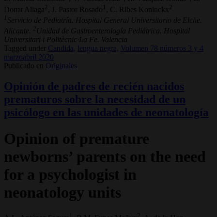
2
1
2
Donat Aliaga
, J. Pastor Rosado
, C. Ribes Koninckx
1
Servicio de Pediatría. Hospital General Universitario de Elche.
2
Alicante.
Unidad de Gastroenterología Pediátrica. Hospital
Universitari i Politècnic La Fe. Valencia
Tagged under
Candida,
lengua negra,
Volumen 78 números 3 y 4
marzoabril 2020
Publicado en
Originales
Opinión de padres de recién nacidos
prematuros sobre la necesidad de un
psicólogo en las unidades de neonatología
Opinion of premature
newborns’ parents on the need
for a psychologist in
neonatology units
1
2