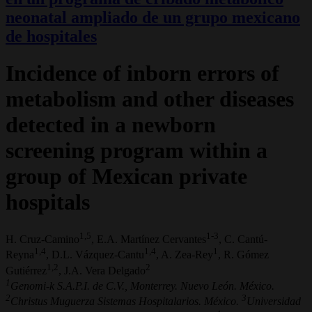
neonatal ampliado de un grupo mexicano
de hospitales
Incidence of inborn errors of
metabolism and other diseases
detected in a newborn
screening program within a
group of Mexican private
hospitals
1,5
1-3
H. Cruz-Camino
, E.A. Martínez Cervantes
, C. Cantú-
1,4
1,4
1
Reyna
, D.L. Vázquez-Cantu
, A. Zea-Rey
, R. Gómez
1,2
2
Gutiérrez
, J.A. Vera Delgado
1
Genomi-k S.A.P.I. de C.V., Monterrey. Nuevo León. México.
2
3
Christus Muguerza Sistemas Hospitalarios. México.
Universidad