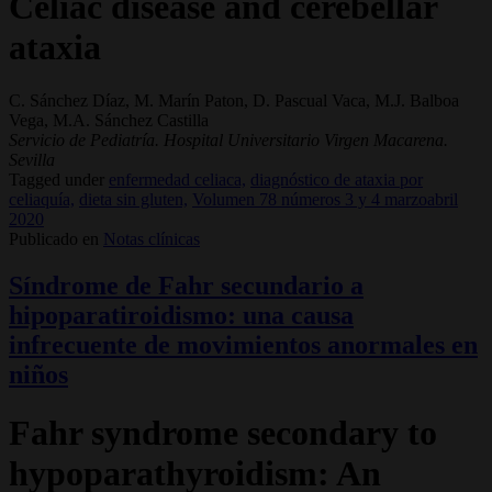
Celiac disease and cerebellar
ataxia
C. Sánchez Díaz, M. Marín Paton, D. Pascual Vaca, M.J. Balboa
Vega, M.A. Sánchez Castilla
Servicio de Pediatría. Hospital Universitario Virgen Macarena.
Sevilla
Tagged under
enfermedad celiaca,
diagnóstico de ataxia por
celiaquía,
dieta sin gluten,
Volumen 78 números 3 y 4 marzoabril
2020
Publicado en
Notas clínicas
Síndrome de Fahr secundario a
hipoparatiroidismo: una causa
infrecuente de movimientos anormales en
niños
Fahr syndrome secondary to
hypoparathyroidism: An