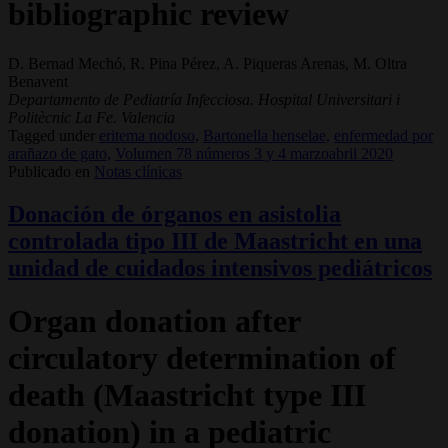
bibliographic review
D. Bernad Mechó, R. Pina Pérez, A. Piqueras Arenas, M. Oltra
Benavent
Departamento de Pediatría Infecciosa. Hospital Universitari i
Politècnic La Fe. Valencia
Tagged under
eritema nodoso,
Bartonella henselae,
enfermedad por
arañazo de gato,
Volumen 78 números 3 y 4 marzoabril 2020
Publicado en
Notas clínicas
Donación de órganos en asistolia
controlada tipo III de Maastricht en una
unidad de cuidados intensivos pediátricos
Organ donation after
circulatory determination of
death (Maastricht type III
donation) in a pediatric