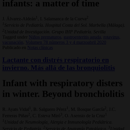
infants: a matter of time
1
2
J. Álvarez-Aldeán
, I. Salamanca de la Cueva
1
Servicio de Pediatría. Hospital Costa del Sol. Marbella (Málaga).
2
Unidad de Investigación. Grupo IHP Pediatría. Sevilla
Tagged under
Niños prematuros,
gastroenteritis aguda,
rotavirus,
vacunación,
Volumen 78 números 3 y 4 marzoabril 2020
Publicado en
Notas clínicas
Lactante con distrés respiratorio en
invierno. Más allá de las bronquiolitis
Infant with respiratory disters
in winter. Beyond bronchiolitis
1
1
2
R. Ayats Vidal
, B. Salguero Pérez
, M. Bosque García
, J.C.
2
3
1
Ferreras Piñas
, C. Esteva Miró
, O. Asensio de la Cruz
1
Unidad de Neumología, Alergia e Inmunología Pediátrica.
2
3
Servicio de Pediatría.
Servicio de Anatomía Patológica.
Unidad