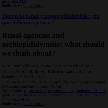
marzoabril 2020
Publicado en
Notas clínicas
Agenesia renal y orquiepididimitis: ¿en
qué debemos pensar?
Renal agenesis and
orchiepididymitis: what should
we think about?
1
2
M.ªT. Penela Vélez de Guevara
, M. Herreros Sáenz
, M.ªT.
1
1
Alarcón Alacio
, M.ª del Mar Ballesteros García
, S. Prieto
1
3
Martínez
, A. Vaca Barrios
1
2
3
Servicio de Pediatría.
MIR-Pediatría.
MIR-Radiología. Hospital
Universitario de Fuenlabrada. Madrid
Tagged under
Agenesia renal,
orquiepididimitis,
síndrome de Zinner,
quiste de vesícula seminal,
ectopia ureteral,
Volumen 78 números 3
y 4 marzoabril 2020
Publicado en
Notas clínicas