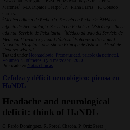
A.L. Antúnez Segura
, R.M. Funes Moñux
, A. de la Hoz
3
2
4
Martínez
, M.J. Ripalda Crespo
, N. Plana Farras
, R. Collado
5
Gómez
1
2
Médico adjunto de Pediatría. Servicio de Pediatría.
Médico
3
adjunto de Neonatología. Servicio de Pediatría.
Psicóloga clínica
4
adjunta. Servicio de Psiquiatría..
Médico adjunto del Servicio de
5
Medicina Preventiva y Salud Pública.
Enfermera de Unidad
Neonatal. Hospital Universitario Príncipe de Asturias. Alcalá de
Henares. Madrid
Tagged under
Neonatología,
Prematuridad,
psicología perinatal,
Volumen 78 números 3 y 4 marzoabril 2020
Publicado en
Notas clínicas
Cefalea y déficit neurológico: piensa en
HaNDL
Headache and neurological
deficit: think of HaNDL
C. Pardo Domínguez, R. Porcel Chacón, P. Ortiz Pérez