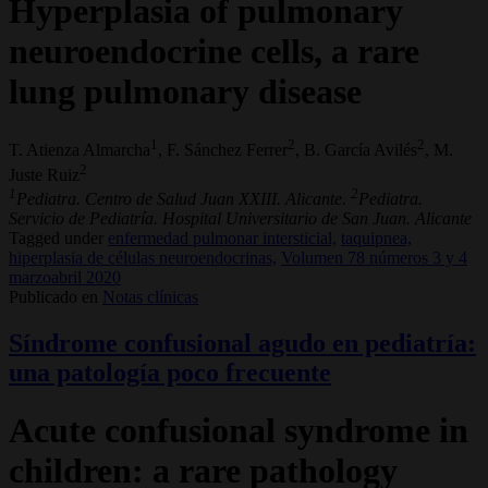
Hyperplasia of pulmonary
neuroendocrine cells, a rare
lung pulmonary disease
1
2
2
T. Atienza Almarcha
, F. Sánchez Ferrer
, B. García Avilés
, M.
2
Juste Ruiz
1
2
Pediatra. Centro de Salud Juan XXIII. Alicante.
Pediatra.
Servicio de Pediatría. Hospital Universitario de San Juan. Alicante
Tagged under
enfermedad pulmonar intersticial,
taquipnea,
hiperplasia de células neuroendocrinas,
Volumen 78 números 3 y 4
marzoabril 2020
Publicado en
Notas clínicas
Síndrome confusional agudo en pediatría:
una patología poco frecuente
Acute confusional syndrome in
children: a rare pathology