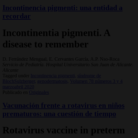
Incontinencia pigmenti: una entidad a
recordar
Incontinentia pigmenti. A
disease to remember
D. Ferrández Mengual, E. Cervantes García, A.P. Nso-Roca
Servicio de Pediatría. Hospital Universitario San Juan de Alicante.
Alicante
Tagged under
Incontinencia pigmenti,
síndrome de
BlochSulzberger,
genodermatosis,
Volumen 78 números 3 y 4
marzoabril 2020
Publicado en
Originales
Vacunación frente a rotavirus en niños
prematuros: una cuestión de tiempo
Rotavirus vaccine in preterm