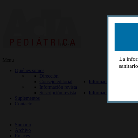
La infor
Menu
sanitari
Quiénes somos
Dirección
Consejo editorial
Información lectores
Información revista
Suscripción revista
Información autores
Suplementos
Contacto
ISSN 2014-2986
Sumario
Archivo
Enlaces