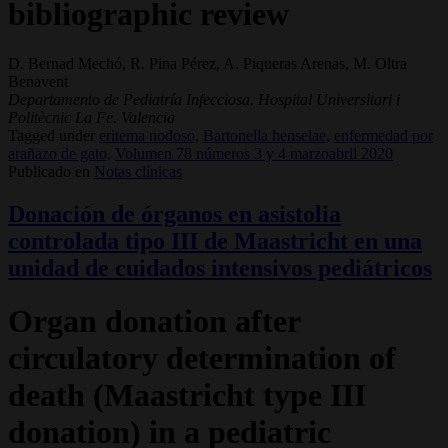
bibliographic review
D. Bernad Mechó, R. Pina Pérez, A. Piqueras Arenas, M. Oltra
Benavent
Departamento de Pediatría Infecciosa. Hospital Universitari i
Politècnic La Fe. Valencia
Tagged under
eritema nodoso,
Bartonella henselae,
enfermedad por
arañazo de gato,
Volumen 78 números 3 y 4 marzoabril 2020
Publicado en
Notas clínicas
Donación de órganos en asistolia
controlada tipo III de Maastricht en una
unidad de cuidados intensivos pediátricos
Organ donation after
circulatory determination of
death (Maastricht type III
donation) in a pediatric