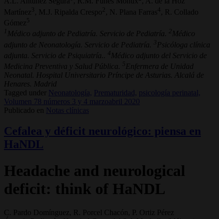
A.L. Antúnez Segura
, R.M. Funes Moñux
, A. de la Hoz
3
2
4
Martínez
, M.J. Ripalda Crespo
, N. Plana Farras
, R. Collado
5
Gómez
1
2
Médico adjunto de Pediatría. Servicio de Pediatría.
Médico
3
adjunto de Neonatología. Servicio de Pediatría.
Psicóloga clínica
4
adjunta. Servicio de Psiquiatría..
Médico adjunto del Servicio de
5
Medicina Preventiva y Salud Pública.
Enfermera de Unidad
Neonatal. Hospital Universitario Príncipe de Asturias. Alcalá de
Henares. Madrid
Tagged under
Neonatología,
Prematuridad,
psicología perinatal,
Volumen 78 números 3 y 4 marzoabril 2020
Publicado en
Notas clínicas
Cefalea y déficit neurológico: piensa en
HaNDL
Headache and neurological
deficit: think of HaNDL
C. Pardo Domínguez, R. Porcel Chacón, P. Ortiz Pérez