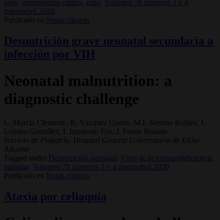
ósea,
presentación clínica,
niño,
Volumen 78 números 3 y 4
marzoabril 2020
Publicado en
Notas clínicas
Desnutrición grave neonatal secundaria a
infección por VIH
Neonatal malnutrition: a
diagnostic challenge
L. Murcia Clemente, R. Vázquez Gomis, M.I. Serrano Robles, J.
Lozano González, I. Izquierdo Fos, J. Pastor Rosado
Servicio de Pediatría. Hospital General Universitario de Elche.
Alicante
Tagged under
Desnutrición neonatal,
Virus de la inmunodeficiencia
humana,
Volumen 78 números 3 y 4 marzoabril 2020
Publicado en
Notas clínicas
Ataxia por celiaquía