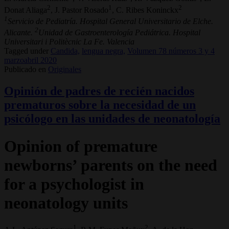
2
1
2
Donat Aliaga
, J. Pastor Rosado
, C. Ribes Koninckx
1
Servicio de Pediatría. Hospital General Universitario de Elche.
2
Alicante.
Unidad de Gastroenterología Pediátrica. Hospital
Universitari i Politècnic La Fe. Valencia
Tagged under
Candida,
lengua negra,
Volumen 78 números 3 y 4
marzoabril 2020
Publicado en
Originales
Opinión de padres de recién nacidos
prematuros sobre la necesidad de un
psicólogo en las unidades de neonatología
Opinion of premature
newborns’ parents on the need
for a psychologist in
neonatology units
1
2