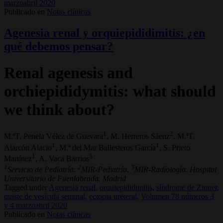
marzoabril 2020
Publicado en
Notas clínicas
Agenesia renal y orquiepididimitis: ¿en
qué debemos pensar?
Renal agenesis and
orchiepididymitis: what should
we think about?
1
2
M.ªT. Penela Vélez de Guevara
, M. Herreros Sáenz
, M.ªT.
1
1
Alarcón Alacio
, M.ª del Mar Ballesteros García
, S. Prieto
1
3
Martínez
, A. Vaca Barrios
1
2
3
Servicio de Pediatría.
MIR-Pediatría.
MIR-Radiología. Hospital
Universitario de Fuenlabrada. Madrid
Tagged under
Agenesia renal,
orquiepididimitis,
síndrome de Zinner,
quiste de vesícula seminal,
ectopia ureteral,
Volumen 78 números 3
y 4 marzoabril 2020
Publicado en
Notas clínicas