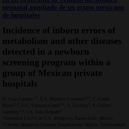
neonatal ampliado de un grupo mexicano
de hospitales
Incidence of inborn errors of
metabolism and other diseases
detected in a newborn
screening program within a
group of Mexican private
hospitals
1,5
1-3
H. Cruz-Camino
, E.A. Martínez Cervantes
, C. Cantú-
1,4
1,4
1
Reyna
, D.L. Vázquez-Cantu
, A. Zea-Rey
, R. Gómez
1,2
2
Gutiérrez
, J.A. Vera Delgado
1
Genomi-k S.A.P.I. de C.V., Monterrey. Nuevo León. México.
2
3
Christus Muguerza Sistemas Hospitalarios. México.
Universidad