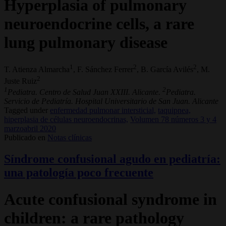
Hyperplasia of pulmonary
neuroendocrine cells, a rare
lung pulmonary disease
1
2
2
T. Atienza Almarcha
, F. Sánchez Ferrer
, B. García Avilés
, M.
2
Juste Ruiz
1
2
Pediatra. Centro de Salud Juan XXIII. Alicante.
Pediatra.
Servicio de Pediatría. Hospital Universitario de San Juan. Alicante
Tagged under
enfermedad pulmonar intersticial,
taquipnea,
hiperplasia de células neuroendocrinas,
Volumen 78 números 3 y 4
marzoabril 2020
Publicado en
Notas clínicas
Síndrome confusional agudo en pediatría:
una patología poco frecuente
Acute confusional syndrome in
children: a rare pathology