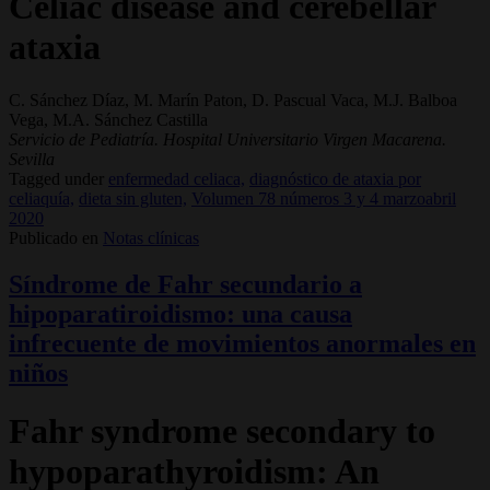
Celiac disease and cerebellar
ataxia
C. Sánchez Díaz, M. Marín Paton, D. Pascual Vaca, M.J. Balboa
Vega, M.A. Sánchez Castilla
Servicio de Pediatría. Hospital Universitario Virgen Macarena.
Sevilla
Tagged under
enfermedad celiaca,
diagnóstico de ataxia por
celiaquía,
dieta sin gluten,
Volumen 78 números 3 y 4 marzoabril
2020
Publicado en
Notas clínicas
Síndrome de Fahr secundario a
hipoparatiroidismo: una causa
infrecuente de movimientos anormales en
niños
Fahr syndrome secondary to
hypoparathyroidism: An