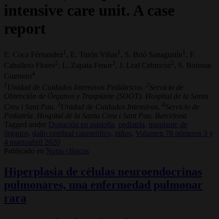
intensive care unit. A case
report
1
1
1
E. Coca Férnandez
, E. Turón Viñas
, S. Brió Sanagustín
, F.
2
3
2
Caballero Flores
, L. Zapata Fenor
, J. Leal Cebrecos
, S. Boronat
4
Guerrero
1
2
Unidad de Cuidados Intensivos Pediátricos.
Servicio de
Obtención de Órganos y Trasplante (SOOT). Hospital de la Santa
3
4
Creu i Sant Pau.
Unidad de Cuidados Intensivos.
Servicio de
Pediatría. Hospital de la Santa Creu i Sant Pau. Barcelona
Tagged under
Donación en asistolia,
pediatría,
trasplante de
órganos,
daño cerebral catastrófico,
niños,
Volumen 78 números 3 y
4 marzoabril 2020
Publicado en
Notas clínicas
Hiperplasia de células neuroendocrinas
pulmonares, una enfermedad pulmonar
rara