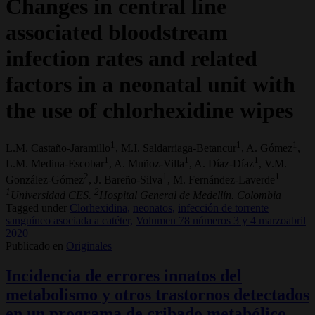
Changes in central line
associated bloodstream
infection rates and related
factors in a neonatal unit with
the use of chlorhexidine wipes
1
1
1
L.M. Castaño-Jaramillo
, M.I. Saldarriaga-Betancur
, A. Gómez
,
1
1
1
L.M. Medina-Escobar
, A. Muñoz-Villa
, A. Díaz-Díaz
, V.M.
2
1
1
González-Gómez
, J. Bareño-Silva
, M. Fernández-Laverde
1
2
Universidad CES.
Hospital General de Medellín. Colombia
Tagged under
Clorhexidina,
neonatos,
infección de torrente
sanguíneo asociada a catéter,
Volumen 78 números 3 y 4 marzoabril
2020
Publicado en
Originales
Incidencia de errores innatos del
metabolismo y otros trastornos detectados
en un programa de cribado metabólico