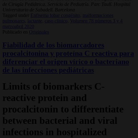
de Cirugía Pediátrica. Servicio de Pediatría. Parc Taulí. Hospital
Universitario de Sabadell. Barcelona
Tagged under
Enfisema lobar congénito,
malformaciones
pulmonares,
lactante,
caso clínico,
Volumen 78 números 3 y 4
marzoabril 2020
Publicado en
Originales
Fiabilidad de los biomarcadores
procalcitonina y proteína C reactiva para
diferenciar el origen vírico o bacteriano
de las infecciones pediátricas
Limits of biomarkers C-
reactive protein and
procalcitonin to differentiate
between bacterial and viral
infections in hospitalized