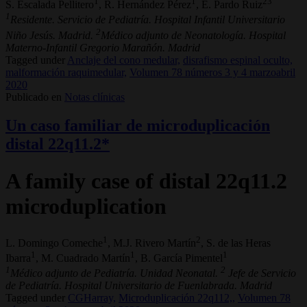
1
1
23
S. Escalada Pellitero
, R. Hernández Pérez
, E. Pardo Ruiz
1
Residente. Servicio de Pediatría. Hospital Infantil Universitario
2
Niño Jesús. Madrid.
Médico adjunto de Neonatología. Hospital
Materno-Infantil Gregorio Marañón. Madrid
Tagged under
Anclaje del cono medular,
disrafismo espinal oculto,
malformación raquimedular,
Volumen 78 números 3 y 4 marzoabril
2020
Publicado en
Notas clínicas
Un caso familiar de microduplicación
distal 22q11.2*
A family case of distal 22q11.2
microduplication
1
2
L. Domingo Comeche
, M.J. Rivero Martín
, S. de las Heras
1
1
1
Ibarra
, M. Cuadrado Martín
, B. García Pimentel
1
2
Médico adjunto de Pediatría. Unidad Neonatal.
Jefe de Servicio
de Pediatría. Hospital Universitario de Fuenlabrada. Madrid
Tagged under
CGHarray,
Microduplicación 22q112,,
Volumen 78