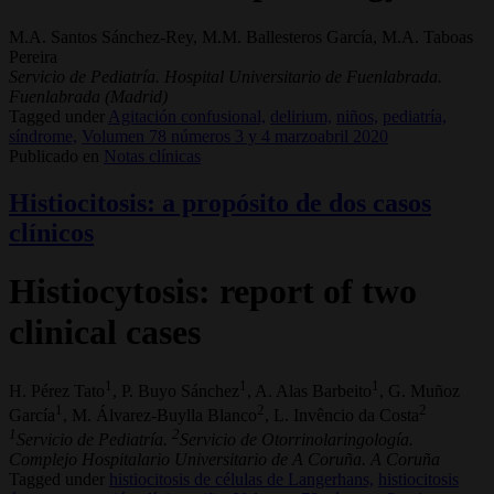
M.A. Santos Sánchez-Rey, M.M. Ballesteros García, M.A. Taboas
Pereira
Servicio de Pediatría. Hospital Universitario de Fuenlabrada.
Fuenlabrada (Madrid)
Tagged under
Agitación confusional,
delirium,
niños,
pediatría,
síndrome,
Volumen 78 números 3 y 4 marzoabril 2020
Publicado en
Notas clínicas
Histiocitosis: a propósito de dos casos
clínicos
Histiocytosis: report of two
clinical cases
1
1
1
H. Pérez Tato
, P. Buyo Sánchez
, A. Alas Barbeito
, G. Muñoz
1
2
2
García
, M. Álvarez-Buylla Blanco
, L. Invêncio da Costa
1
2
Servicio de Pediatría.
Servicio de Otorrinolaringología.
Complejo Hospitalario Universitario de A Coruña. A Coruña
Tagged under
histiocitosis de células de Langerhans,
histiocitosis