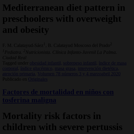
Mediterranean diet pattern in
preschoolers with overweight
and obesity
1
2
F. M. Calatayud-Sáez
, B. Calatayud Moscoso del Prado
1
2
Pediatra.
Nutricionista. Clínica Infanto-Juvenil La Palma.
Ciudad Real
Tagged under
obesidad infantil,
sobrepeso infantil,
índice de masa
corporal,
índice glucémico,
masa grasa,
intervención dietética,
atención primaria,
Volumen 78 números 3 y 4 marzoabril 2020
Publicado en
Originales
Factores de mortalidad en niños con
tosferina maligna
Mortality risk factors in
children with severe pertussis