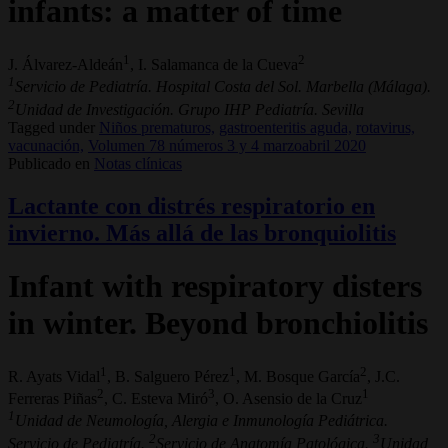
infants: a matter of time
1
2
J. Álvarez-Aldeán
, I. Salamanca de la Cueva
1
Servicio de Pediatría. Hospital Costa del Sol. Marbella (Málaga).
2
Unidad de Investigación. Grupo IHP Pediatría. Sevilla
Tagged under
Niños prematuros,
gastroenteritis aguda,
rotavirus,
vacunación,
Volumen 78 números 3 y 4 marzoabril 2020
Publicado en
Notas clínicas
Lactante con distrés respiratorio en
invierno. Más allá de las bronquiolitis
Infant with respiratory disters
in winter. Beyond bronchiolitis
1
1
2
R. Ayats Vidal
, B. Salguero Pérez
, M. Bosque García
, J.C.
2
3
1
Ferreras Piñas
, C. Esteva Miró
, O. Asensio de la Cruz
1
Unidad de Neumología, Alergia e Inmunología Pediátrica.
2
3
Servicio de Pediatría.
Servicio de Anatomía Patológica.
Unidad