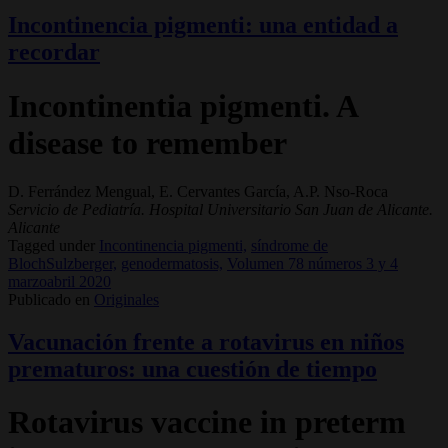
Incontinencia pigmenti: una entidad a
recordar
Incontinentia pigmenti. A
disease to remember
D. Ferrández Mengual, E. Cervantes García, A.P. Nso-Roca
Servicio de Pediatría. Hospital Universitario San Juan de Alicante.
Alicante
Tagged under
Incontinencia pigmenti,
síndrome de
BlochSulzberger,
genodermatosis,
Volumen 78 números 3 y 4
marzoabril 2020
Publicado en
Originales
Vacunación frente a rotavirus en niños
prematuros: una cuestión de tiempo
Rotavirus vaccine in preterm