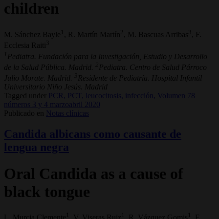
children
1
2
3
M. Sánchez Bayle
, R. Martín Martín
, M. Bascuas Arribas
, F.
3
Ecclesia Raiti
1
Pediatra. Fundación para la Investigación, Estudio y Desarrollo
2
de la Salud Pública. Madrid.
Pediatra. Centro de Salud Párroco
3
Julio Morate. Madrid.
Residente de Pediatría. Hospital Infantil
Universitario Niño Jesús. Madrid
Tagged under
PCR,
PCT,
leucocitosis,
infección,
Volumen 78
números 3 y 4 marzoabril 2020
Publicado en
Notas clínicas
Candida albicans como causante de
lengua negra
Oral Candida as a cause of
black tongue
1
1
1
L. Murcia Clemente
, V. Viseras Ruiz
, R. Vázquez Gomis
, E.