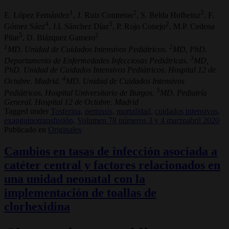
1
2
3
E. López Fernández
, J. Ruiz Contreras
, S. Belda Hofheinz
, F.
4
3
2
Gómez Sáez
, J.I. Sánchez Díaz
, P. Rojo Conejo
, M.P. Cedena
5
2
Pilar
, D. Blázquez Gamero
1
2
MD. Unidad de Cuidados Intensivos Pediátricos.
MD, PhD.
3
Departamento de Enfermedades Infecciosas Pediátricas.
MD,
PhD. Unidad de Cuidados Intensivos Pediátricos. Hospital 12 de
4
Octubre. Madrid.
MD. Unidad de Cuidados Intensivos
5
Pediátricos. Hospital Universitario de Burgos.
MD. Pediatría
General. Hospital 12 de Octubre. Madrid
Tagged under
Tosferina,
pertussis,
mortalidad,
cuidados intensivos,
exanguinotransfusión,
Volumen 78 números 3 y 4 marzoabril 2020
Publicado en
Originales
Cambios en tasas de infección asociada a
catéter central y factores relacionados en
una unidad neonatal con la
implementación de toallas de
clorhexidina