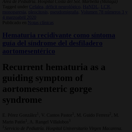
Área de Pediatría. Hospital Costa del Sol. Marbella (Málaga)
Tagged under
Cefalea, déficit neurológico,
HaNDL,
LCR,
monoparesia,
pleocitosis,
pseudomigraña,
Volumen 78 números 3 y
4 marzoabril 2020
Publicado en
Notas clínicas
Hematuria recidivante como síntoma
guía del síndrome del desfiladero
aortomesentérico
Recurrent hematuria as a
guiding symptom of
aortomesenteric gorge
syndrome
1
1
2
E. Pérez González
, V. Cantos Pastor
, M. Guido Ferrera
, M.
1
3
Marin Patón
, A. Rangel Villalobos
1
Servicio de Pediatría. Hospital Universitario Virgen Macarena.