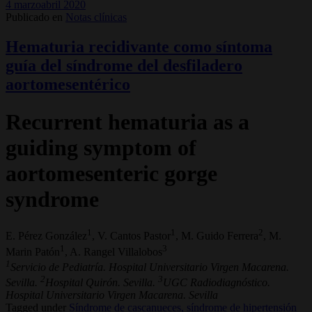
4 marzoabril 2020
Publicado en
Notas clínicas
Hematuria recidivante como síntoma
guía del síndrome del desfiladero
aortomesentérico
Recurrent hematuria as a
guiding symptom of
aortomesenteric gorge
syndrome
1
1
2
E. Pérez González
, V. Cantos Pastor
, M. Guido Ferrera
, M.
1
3
Marin Patón
, A. Rangel Villalobos
1
Servicio de Pediatría. Hospital Universitario Virgen Macarena.
2
3
Sevilla.
Hospital Quirón. Sevilla.
UGC Radiodiagnóstico.
Hospital Universitario Virgen Macarena. Sevilla
Tagged under
Síndrome de cascanueces,
síndrome de hipertensión