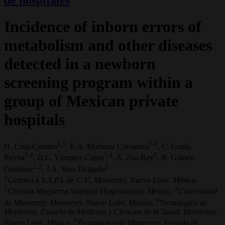
Incidence of inborn errors of
metabolism and other diseases
detected in a newborn
screening program within a
group of Mexican private
hospitals
1,5
1-3
H. Cruz-Camino
, E.A. Martínez Cervantes
, C. Cantú-
1,4
1,4
1
Reyna
, D.L. Vázquez-Cantu
, A. Zea-Rey
, R. Gómez
1,2
2
Gutiérrez
, J.A. Vera Delgado
1
Genomi-k S.A.P.I. de C.V., Monterrey. Nuevo León. México.
2
3
Christus Muguerza Sistemas Hospitalarios. México.
Universidad
4
de Monterrey. Monterrey. Nuevo León. México.
Tecnológico de
Monterrey. Escuela de Medicina y Ciencias de la Salud. Monterrey.
5
Nuevo León. México.
Tecnológico de Monterrey. Escuela de