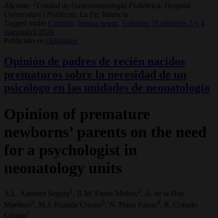
2
Alicante.
Unidad de Gastroenterología Pediátrica. Hospital
Universitari i Politècnic La Fe. Valencia
Tagged under
Candida,
lengua negra,
Volumen 78 números 3 y 4
marzoabril 2020
Publicado en
Originales
Opinión de padres de recién nacidos
prematuros sobre la necesidad de un
psicólogo en las unidades de neonatología
Opinion of premature
newborns’ parents on the need
for a psychologist in
neonatology units
1
2
A.L. Antúnez Segura
, R.M. Funes Moñux
, A. de la Hoz
3
2
4
Martínez
, M.J. Ripalda Crespo
, N. Plana Farras
, R. Collado
5
Gómez