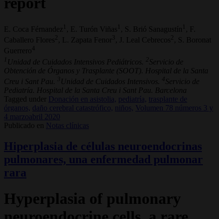
report
1
1
1
E. Coca Férnandez
, E. Turón Viñas
, S. Brió Sanagustín
, F.
2
3
2
Caballero Flores
, L. Zapata Fenor
, J. Leal Cebrecos
, S. Boronat
4
Guerrero
1
2
Unidad de Cuidados Intensivos Pediátricos.
Servicio de
Obtención de Órganos y Trasplante (SOOT). Hospital de la Santa
3
4
Creu i Sant Pau.
Unidad de Cuidados Intensivos.
Servicio de
Pediatría. Hospital de la Santa Creu i Sant Pau. Barcelona
Tagged under
Donación en asistolia,
pediatría,
trasplante de
órganos,
daño cerebral catastrófico,
niños,
Volumen 78 números 3 y
4 marzoabril 2020
Publicado en
Notas clínicas
Hiperplasia de células neuroendocrinas
pulmonares, una enfermedad pulmonar
rara
Hyperplasia of pulmonary
neuroendocrine cells, a rare