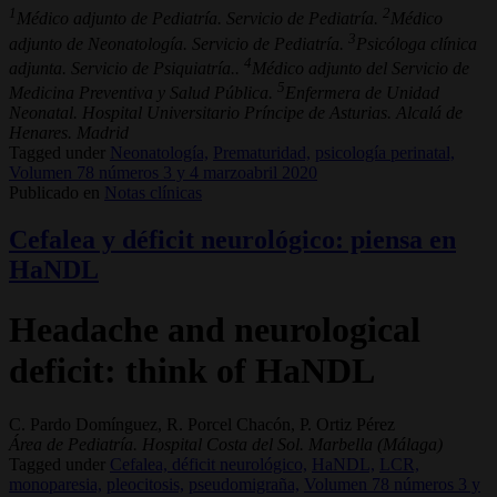
1
2
Médico adjunto de Pediatría. Servicio de Pediatría.
Médico
3
adjunto de Neonatología. Servicio de Pediatría.
Psicóloga clínica
4
adjunta. Servicio de Psiquiatría..
Médico adjunto del Servicio de
5
Medicina Preventiva y Salud Pública.
Enfermera de Unidad
Neonatal. Hospital Universitario Príncipe de Asturias. Alcalá de
Henares. Madrid
Tagged under
Neonatología,
Prematuridad,
psicología perinatal,
Volumen 78 números 3 y 4 marzoabril 2020
Publicado en
Notas clínicas
Cefalea y déficit neurológico: piensa en
HaNDL
Headache and neurological
deficit: think of HaNDL
C. Pardo Domínguez, R. Porcel Chacón, P. Ortiz Pérez
Área de Pediatría. Hospital Costa del Sol. Marbella (Málaga)
Tagged under
Cefalea, déficit neurológico,
HaNDL,
LCR,
monoparesia,
pleocitosis,
pseudomigraña,
Volumen 78 números 3 y