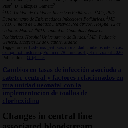
5
2
Pilar
, D. Blázquez Gamero
1
2
MD. Unidad de Cuidados Intensivos Pediátricos.
MD, PhD.
3
Departamento de Enfermedades Infecciosas Pediátricas.
MD,
PhD. Unidad de Cuidados Intensivos Pediátricos. Hospital 12 de
4
Octubre. Madrid.
MD. Unidad de Cuidados Intensivos
5
Pediátricos. Hospital Universitario de Burgos.
MD. Pediatría
General. Hospital 12 de Octubre. Madrid
Tagged under
Tosferina,
pertussis,
mortalidad,
cuidados intensivos,
exanguinotransfusión,
Volumen 78 números 3 y 4 marzoabril 2020
Publicado en
Originales
Cambios en tasas de infección asociada a
catéter central y factores relacionados en
una unidad neonatal con la
implementación de toallas de
clorhexidina
Changes in central line
associated bloodstream