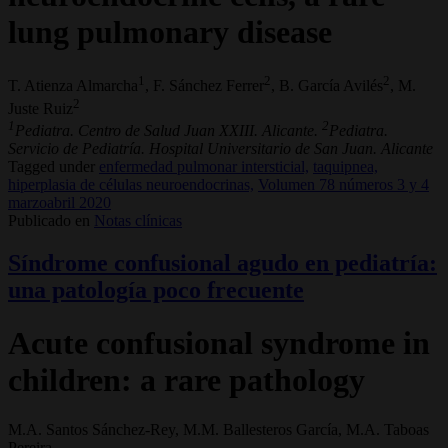
lung pulmonary disease
1
2
2
T. Atienza Almarcha
, F. Sánchez Ferrer
, B. García Avilés
, M.
2
Juste Ruiz
1
2
Pediatra. Centro de Salud Juan XXIII. Alicante.
Pediatra.
Servicio de Pediatría. Hospital Universitario de San Juan. Alicante
Tagged under
enfermedad pulmonar intersticial,
taquipnea,
hiperplasia de células neuroendocrinas,
Volumen 78 números 3 y 4
marzoabril 2020
Publicado en
Notas clínicas
Síndrome confusional agudo en pediatría:
una patología poco frecuente
Acute confusional syndrome in
children: a rare pathology
M.A. Santos Sánchez-Rey, M.M. Ballesteros García, M.A. Taboas
Pereira