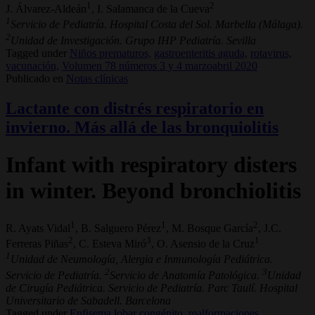
1
2
J. Álvarez-Aldeán
, I. Salamanca de la Cueva
1
Servicio de Pediatría. Hospital Costa del Sol. Marbella (Málaga).
2
Unidad de Investigación. Grupo IHP Pediatría. Sevilla
Tagged under
Niños prematuros,
gastroenteritis aguda,
rotavirus,
vacunación,
Volumen 78 números 3 y 4 marzoabril 2020
Publicado en
Notas clínicas
Lactante con distrés respiratorio en
invierno. Más allá de las bronquiolitis
Infant with respiratory disters
in winter. Beyond bronchiolitis
1
1
2
R. Ayats Vidal
, B. Salguero Pérez
, M. Bosque García
, J.C.
2
3
1
Ferreras Piñas
, C. Esteva Miró
, O. Asensio de la Cruz
1
Unidad de Neumología, Alergia e Inmunología Pediátrica.
2
3
Servicio de Pediatría.
Servicio de Anatomía Patológica.
Unidad
de Cirugía Pediátrica. Servicio de Pediatría. Parc Taulí. Hospital
Universitario de Sabadell. Barcelona
Tagged under
Enfisema lobar congénito,
malformaciones