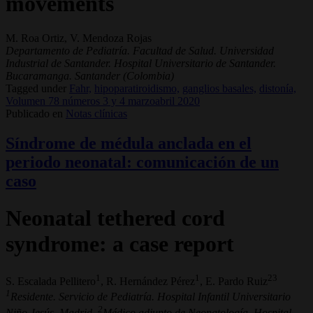
movements
M. Roa Ortiz, V. Mendoza Rojas
Departamento de Pediatría. Facultad de Salud. Universidad
Industrial de Santander. Hospital Universitario de Santander.
Bucaramanga. Santander (Colombia)
Tagged under
Fahr,
hipoparatiroidismo,
ganglios basales,
distonía,
Volumen 78 números 3 y 4 marzoabril 2020
Publicado en
Notas clínicas
Síndrome de médula anclada en el
periodo neonatal: comunicación de un
caso
Neonatal tethered cord
syndrome: a case report
1
1
23
S. Escalada Pellitero
, R. Hernández Pérez
, E. Pardo Ruiz
1
Residente. Servicio de Pediatría. Hospital Infantil Universitario
2
Niño Jesús. Madrid.
Médico adjunto de Neonatología. Hospital