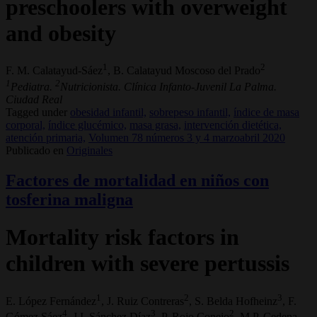
preschoolers with overweight
and obesity
1
2
F. M. Calatayud-Sáez
, B. Calatayud Moscoso del Prado
1
2
Pediatra.
Nutricionista. Clínica Infanto-Juvenil La Palma.
Ciudad Real
Tagged under
obesidad infantil,
sobrepeso infantil,
índice de masa
corporal,
índice glucémico,
masa grasa,
intervención dietética,
atención primaria,
Volumen 78 números 3 y 4 marzoabril 2020
Publicado en
Originales
Factores de mortalidad en niños con
tosferina maligna
Mortality risk factors in
children with severe pertussis
1
2
3
E. López Fernández
, J. Ruiz Contreras
, S. Belda Hofheinz
, F.
4
3
2
Gómez Sáez
, J.I. Sánchez Díaz
, P. Rojo Conejo
, M.P. Cedena