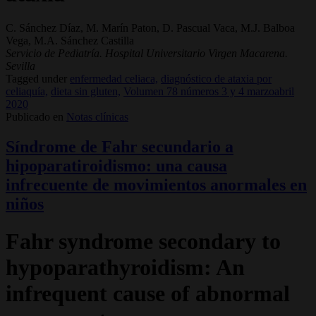
C. Sánchez Díaz, M. Marín Paton, D. Pascual Vaca, M.J. Balboa
Vega, M.A. Sánchez Castilla
Servicio de Pediatría. Hospital Universitario Virgen Macarena.
Sevilla
Tagged under
enfermedad celiaca,
diagnóstico de ataxia por
celiaquía,
dieta sin gluten,
Volumen 78 números 3 y 4 marzoabril
2020
Publicado en
Notas clínicas
Síndrome de Fahr secundario a
hipoparatiroidismo: una causa
infrecuente de movimientos anormales en
niños
Fahr syndrome secondary to
hypoparathyroidism: An
infrequent cause of abnormal