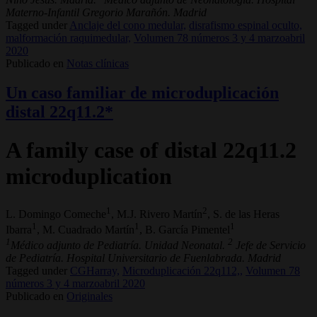
Materno-Infantil Gregorio Marañón. Madrid
Tagged under
Anclaje del cono medular,
disrafismo espinal oculto,
malformación raquimedular,
Volumen 78 números 3 y 4 marzoabril
2020
Publicado en
Notas clínicas
Un caso familiar de microduplicación
distal 22q11.2*
A family case of distal 22q11.2
microduplication
1
2
L. Domingo Comeche
, M.J. Rivero Martín
, S. de las Heras
1
1
1
Ibarra
, M. Cuadrado Martín
, B. García Pimentel
1
2
Médico adjunto de Pediatría. Unidad Neonatal.
Jefe de Servicio
de Pediatría. Hospital Universitario de Fuenlabrada. Madrid
Tagged under
CGHarray,
Microduplicación 22q112,,
Volumen 78
números 3 y 4 marzoabril 2020
Publicado en
Originales