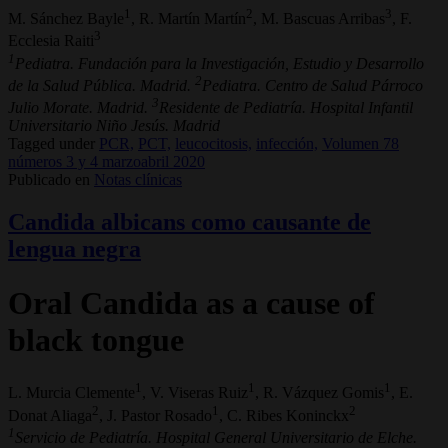
1
2
3
M. Sánchez Bayle
, R. Martín Martín
, M. Bascuas Arribas
, F.
3
Ecclesia Raiti
1
Pediatra. Fundación para la Investigación, Estudio y Desarrollo
2
de la Salud Pública. Madrid.
Pediatra. Centro de Salud Párroco
3
Julio Morate. Madrid.
Residente de Pediatría. Hospital Infantil
Universitario Niño Jesús. Madrid
Tagged under
PCR,
PCT,
leucocitosis,
infección,
Volumen 78
números 3 y 4 marzoabril 2020
Publicado en
Notas clínicas
Candida albicans como causante de
lengua negra
Oral Candida as a cause of
black tongue
1
1
1
L. Murcia Clemente
, V. Viseras Ruiz
, R. Vázquez Gomis
, E.
2
1
2
Donat Aliaga
, J. Pastor Rosado
, C. Ribes Koninckx
1
Servicio de Pediatría. Hospital General Universitario de Elche.