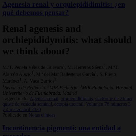
Agenesia renal y orquiepididimitis: ¿en
qué debemos pensar?
Renal agenesis and
orchiepididymitis: what should
we think about?
1
2
M.ªT. Penela Vélez de Guevara
, M. Herreros Sáenz
, M.ªT.
1
1
Alarcón Alacio
, M.ª del Mar Ballesteros García
, S. Prieto
1
3
Martínez
, A. Vaca Barrios
1
2
3
Servicio de Pediatría.
MIR-Pediatría.
MIR-Radiología. Hospital
Universitario de Fuenlabrada. Madrid
Tagged under
Agenesia renal,
orquiepididimitis,
síndrome de Zinner,
quiste de vesícula seminal,
ectopia ureteral,
Volumen 78 números 3
y 4 marzoabril 2020
Publicado en
Notas clínicas
Incontinencia pigmenti: una entidad a