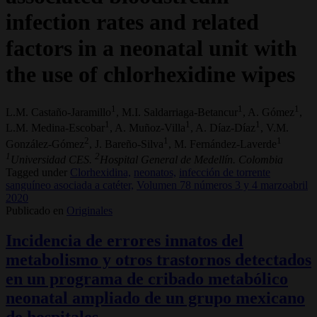
infection rates and related
factors in a neonatal unit with
the use of chlorhexidine wipes
1
1
1
L.M. Castaño-Jaramillo
, M.I. Saldarriaga-Betancur
, A. Gómez
,
1
1
1
L.M. Medina-Escobar
, A. Muñoz-Villa
, A. Díaz-Díaz
, V.M.
2
1
1
González-Gómez
, J. Bareño-Silva
, M. Fernández-Laverde
1
2
Universidad CES.
Hospital General de Medellín. Colombia
Tagged under
Clorhexidina,
neonatos,
infección de torrente
sanguíneo asociada a catéter,
Volumen 78 números 3 y 4 marzoabril
2020
Publicado en
Originales
Incidencia de errores innatos del
metabolismo y otros trastornos detectados
en un programa de cribado metabólico
neonatal ampliado de un grupo mexicano
de hospitales