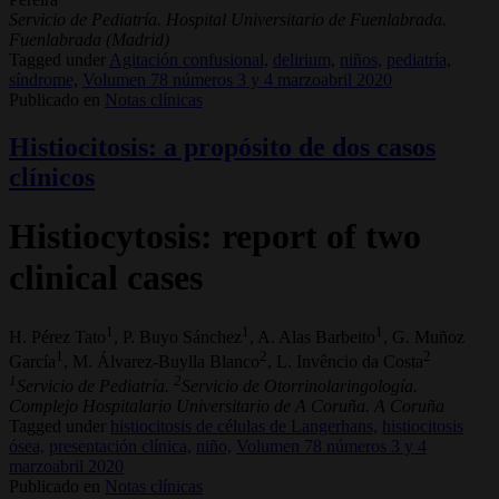
Servicio de Pediatría. Hospital Universitario de Fuenlabrada.
Fuenlabrada (Madrid)
Tagged under
Agitación confusional,
delirium,
niños,
pediatría,
síndrome,
Volumen 78 números 3 y 4 marzoabril 2020
Publicado en
Notas clínicas
Histiocitosis: a propósito de dos casos
clínicos
Histiocytosis: report of two
clinical cases
1
1
1
H. Pérez Tato
, P. Buyo Sánchez
, A. Alas Barbeito
, G. Muñoz
1
2
2
García
, M. Álvarez-Buylla Blanco
, L. Invêncio da Costa
1
2
Servicio de Pediatría.
Servicio de Otorrinolaringología.
Complejo Hospitalario Universitario de A Coruña. A Coruña
Tagged under
histiocitosis de células de Langerhans,
histiocitosis
ósea,
presentación clínica,
niño,
Volumen 78 números 3 y 4
marzoabril 2020
Publicado en
Notas clínicas