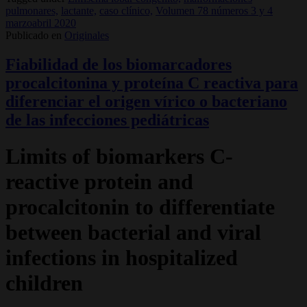
pulmonares,
lactante,
caso clínico,
Volumen 78 números 3 y 4
marzoabril 2020
Publicado en
Originales
Fiabilidad de los biomarcadores
procalcitonina y proteína C reactiva para
diferenciar el origen vírico o bacteriano
de las infecciones pediátricas
Limits of biomarkers C-
reactive protein and
procalcitonin to differentiate
between bacterial and viral
infections in hospitalized
children