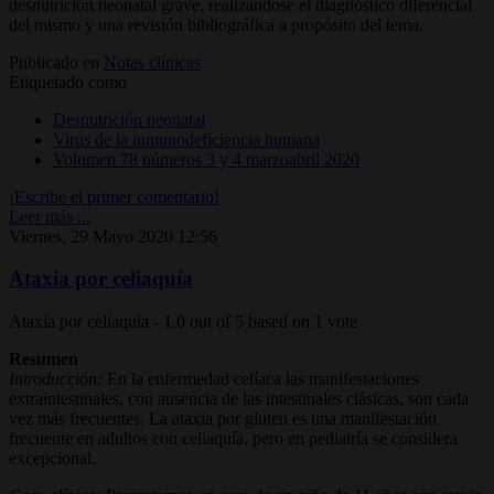
desnutrición neonatal grave, realizándose el diagnóstico diferencial
del mismo y una revisión bibliográfica a propósito del tema.
Publicado en
Notas clínicas
Etiquetado como
Desnutrición neonatal
Virus de la inmunodeficiencia humana
Volumen 78 números 3 y 4 marzoabril 2020
¡Escribe el primer comentario!
Leer más ...
Viernes, 29 Mayo 2020 12:56
Ataxia por celiaquía
Ataxia por celiaquía
-
1.0
out of
5
based on
1
vote
Resumen
Introducción:
En la enfermedad celíaca las manifestaciones
extraintestinales, con ausencia de las intestinales clásicas, son cada
vez más frecuentes. La ataxia por gluten es una manifestación
frecuente en adultos con celiaquía, pero en pediatría se considera
excepcional.