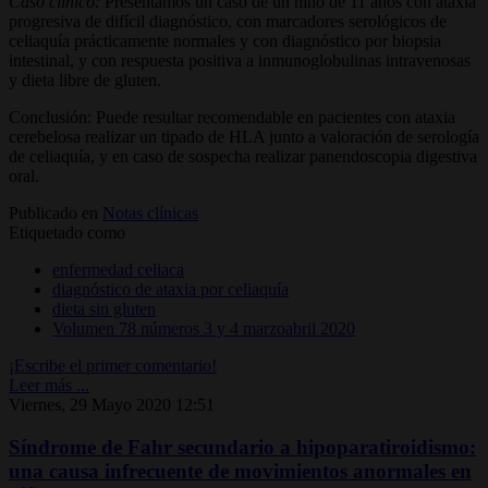
Caso clínico:
Presentamos un caso de un niño de 11 años con ataxia
progresiva de difícil diagnóstico, con marcadores serológicos de
celiaquía prácticamente normales y con diagnóstico por biopsia
intestinal, y con respuesta positiva a inmunoglobulinas intravenosas
y dieta libre de gluten.
Conclusión: Puede resultar recomendable en pacientes con ataxia
cerebelosa realizar un tipado de HLA junto a valoración de serología
de celiaquía, y en caso de sospecha realizar panendoscopia digestiva
oral.
Publicado en
Notas clínicas
Etiquetado como
enfermedad celiaca
diagnóstico de ataxia por celiaquía
dieta sin gluten
Volumen 78 números 3 y 4 marzoabril 2020
¡Escribe el primer comentario!
Leer más ...
Viernes, 29 Mayo 2020 12:51
Síndrome de Fahr secundario a hipoparatiroidismo:
una causa infrecuente de movimientos anormales en