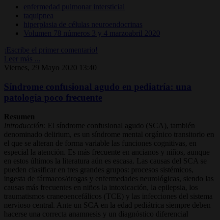
enfermedad pulmonar intersticial
taquipnea
hiperplasia de células neuroendocrinas
Volumen 78 números 3 y 4 marzoabril 2020
¡Escribe el primer comentario!
Leer más ...
Viernes, 29 Mayo 2020 13:40
Síndrome confusional agudo en pediatría: una
patología poco frecuente
Resumen
Introducción:
El síndrome confusional agudo (SCA), también
denominado delirium, es un síndrome mental orgánico transitorio en
el que se alteran de forma variable las funciones cognitivas, en
especial la atención. Es más frecuente en ancianos y niños, aunque
en estos últimos la literatura aún es escasa. Las causas del SCA se
pueden clasificar en tres grandes grupos: procesos sistémicos,
ingesta de fármacos/drogas y enfermedades neurológicas, siendo las
causas más frecuentes en niños la intoxicación, la epilepsia, los
traumatismos craneoencefálicos (TCE) y las infecciones del sistema
nervioso central. Ante un SCA en la edad pediátrica siempre deben
hacerse una correcta anamnesis y un diagnóstico diferencial