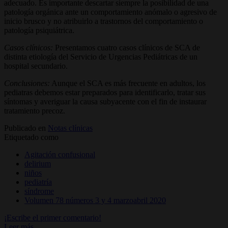
adecuado. Es importante descartar siempre la posibilidad de una
patología orgánica ante un comportamiento anómalo o agresivo de
inicio brusco y no atribuirlo a trastornos del comportamiento o
patología psiquiátrica.
Casos clínicos:
Presentamos cuatro casos clínicos de SCA de
distinta etiología del Servicio de Urgencias Pediátricas de un
hospital secundario.
Conclusiones:
Aunque el SCA es más frecuente en adultos, los
pediatras debemos estar preparados para identificarlo, tratar sus
síntomas y averiguar la causa subyacente con el fin de instaurar
tratamiento precoz.
Publicado en
Notas clínicas
Etiquetado como
Agitación confusional
delirium
niños
pediatría
síndrome
Volumen 78 números 3 y 4 marzoabril 2020
¡Escribe el primer comentario!
Leer más ...