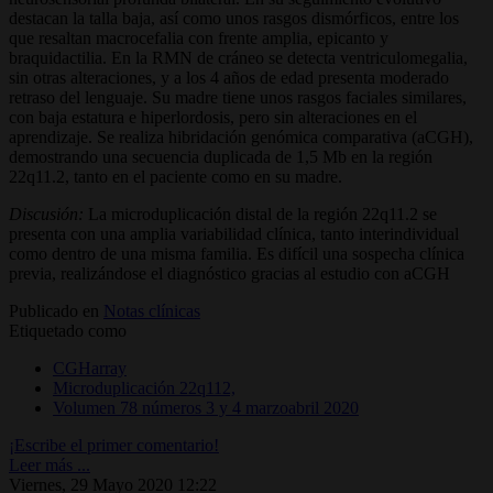
destacan la talla baja, así como unos rasgos dismórficos, entre los
que resaltan macrocefalia con frente amplia, epicanto y
braquidactilia. En la RMN de cráneo se detecta ventriculomegalia,
sin otras alteraciones, y a los 4 años de edad presenta moderado
retraso del lenguaje. Su madre tiene unos rasgos faciales similares,
con baja estatura e hiperlordosis, pero sin alteraciones en el
aprendizaje. Se realiza hibridación genómica comparativa (aCGH),
demostrando una secuencia duplicada de 1,5 Mb en la región
22q11.2, tanto en el paciente como en su madre.
Discusión:
La microduplicación distal de la región 22q11.2 se
presenta con una amplia variabilidad clínica, tanto interindividual
como dentro de una misma familia. Es difícil una sospecha clínica
previa, realizándose el diagnóstico gracias al estudio con aCGH
Publicado en
Notas clínicas
Etiquetado como
CGHarray
Microduplicación 22q112,
Volumen 78 números 3 y 4 marzoabril 2020
¡Escribe el primer comentario!
Leer más ...
Viernes, 29 Mayo 2020 12:22