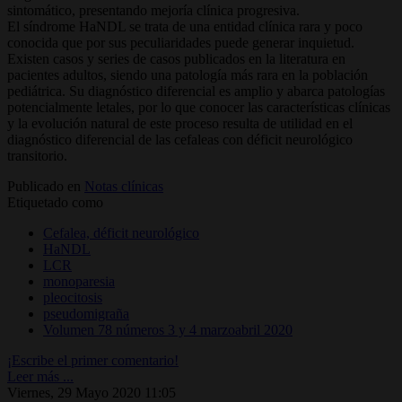
sintomático, presentando mejoría clínica progresiva.
El síndrome HaNDL se trata de una entidad clínica rara y poco
conocida que por sus peculiaridades puede generar inquietud.
Existen casos y series de casos publicados en la literatura en
pacientes adultos, siendo una patología más rara en la población
pediátrica. Su diagnóstico diferencial es amplio y abarca patologías
potencialmente letales, por lo que conocer las características clínicas
y la evolución natural de este proceso resulta de utilidad en el
diagnóstico diferencial de las cefaleas con déficit neurológico
transitorio.
Publicado en
Notas clínicas
Etiquetado como
Cefalea, déficit neurológico
HaNDL
LCR
monoparesia
pleocitosis
pseudomigraña
Volumen 78 números 3 y 4 marzoabril 2020
¡Escribe el primer comentario!
Leer más ...
Viernes, 29 Mayo 2020 11:05