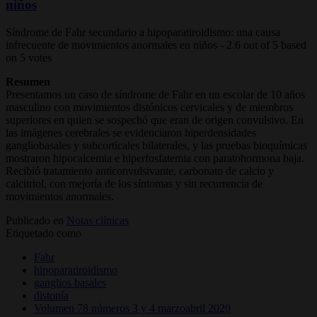
niños
Síndrome de Fahr secundario a hipoparatiroidismo: una causa
infrecuente de movimientos anormales en niños
-
2.6
out of
5
based
on
5
votes
Resumen
Presentamos un caso de síndrome de Fahr en un escolar de 10 años
masculino con movimientos distónicos cervicales y de miembros
superiores en quien se sospechó que eran de origen convulsivo. En
las imágenes cerebrales se evidenciaron hiperdensidades
gangliobasales y subcorticales bilaterales, y las pruebas bioquímicas
mostraron hipocalcemia e hiperfosfatemia con paratohormona baja.
Recibió tratamiento anticonvulsivante, carbonato de calcio y
calcitriol, con mejoría de los síntomas y sin recurrencia de
movimientos anormales.
Publicado en
Notas clínicas
Etiquetado como
Fahr
hipoparatiroidismo
ganglios basales
distonía
Volumen 78 números 3 y 4 marzoabril 2020