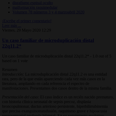
disrafismo espinal oculto
malformación raquimedular
Volumen 78 números 3 y 4 marzoabril 2020
¡Escribe el primer comentario!
Leer más ...
Viernes, 29 Mayo 2020 12:29
Un caso familiar de microduplicación distal
22q11.2*
Un caso familiar de microduplicación distal 22q11.2*
-
1.0
out of
5
based on
1
vote
Resumen
Introducción:
La microduplicación distal 22q11.2 es una entidad
rara, pero de la que están apareciendo cada vez más casos en la
literatura, ampliando en cada referencia el espectro de
manifestaciones. Presentamos dos casos dentro de la misma familia.
Presentación del caso:
El caso índice es un recién nacido prematuro,
con historia clínica neonatal de sepsis precoz, displasia
broncopulmonar, ductus arterioso persistente, hiperbilirrubinemia
que precisa exanguinotransfusión, raquitismo grave e hipoacusia
neurosensorial profunda bilateral. En su seguimiento evolutivo