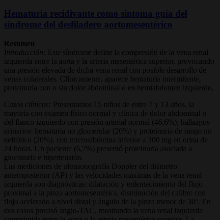
Hematuria recidivante como síntoma guía del
síndrome del desfiladero aortomesentérico
Resumen
Introducción:
Este síndrome define la compresión de la vena renal
izquierda entre la aorta y la arteria mesentérica superior, provocando
una presión elevada de dicha vena renal con posible desarrollo de
venas colaterales. Clínicamente, aparece hematuria intermitente,
proteinuria con o sin dolor abdominal o en hemiabdomen izquierdo.
Casos clínicos:
Presentamos 15 niños de entre 7 y 13 años, la
mayoría con examen físico normal y clínica de dolor abdominal o
del flanco izquierdo con presión arterial normal (46,6%); hallazgos
urinarios: hematuria no glomerular (20%) y proteinuria de rango no
nefrótico (20%), con microalbúmina inferior a 300 mg en orina de
24 horas. Un paciente (6,7%) presentó proteinuria asociada a
glucosuria e hipertensión.
Las mediciones de ultrasonografía Doppler del diámetro
anteroposterior (AP) y las velocidades máximas de la vena renal
izquierda son diagnósticas: dilatación y enlentecimiento del flujo
proximal a la pinza aortomesentérica, disminución del calibre con
flujo acelerado a nivel distal y ángulo de la pinza menor de 30º. En
dos casos precisó angio-TAC, mostrando la vena renal izquierda
comprimida entre la aorta y la arteria mesentérica superior. La