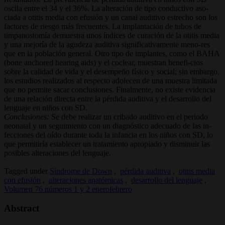
oscila entre el 34 y el 36%. La alteración de tipo conductivo aso-
ciada a otitis media con efusión y un canal auditivo estrecho son los
factores de riesgo más frecuentes. La implantación de tubos de
timpanostomía demuestra unos índices de curación de la otitis media
y una mejoría de la agudeza auditiva significativamente meno-res
que en la población general. Otro tipo de implantes, como el BAHA
(bone anchored hearing aids) y el coclear, muestran benefi-cios
sobre la calidad de vida y el desempeño físico y social; sin embargo,
los estudios realizados al respecto adolecen de una muestra limitada
que no permite sacar conclusiones. Finalmente, no existe evidencia
de una relación directa entre la pérdida auditiva y el desarrollo del
lenguaje en niños con SD.
Conclusiones:
Se debe realizar un cribado auditivo en el periodo
neonatal y un seguimiento con un diagnóstico adecuado de las in-
fecciones del oído durante toda la infancia en los niños con SD, lo
que permitiría establecer un tratamiento apropiado y disminuir las
posibles alteraciones del lenguaje.
Tagged under
Síndrome de Down
,
pérdida auditiva
,
otitis media
con efusión
,
alteraciones anatómicas
,
desarrollo del lenguaje
,
Volumen 76 números 1 y 2 enerofebrero
Abstract