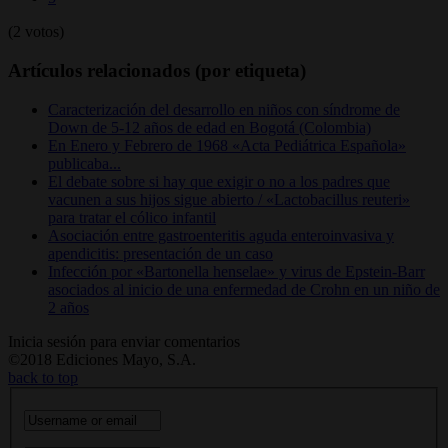
(2 votos)
Artículos relacionados (por etiqueta)
Caracterización del desarrollo en niños con síndrome de
Down de 5-12 años de edad en Bogotá (Colombia)
En Enero y Febrero de 1968 «Acta Pediátrica Española»
publicaba...
El debate sobre si hay que exigir o no a los padres que
vacunen a sus hijos sigue abierto / «Lactobacillus reuteri»
para tratar el cólico infantil
Asociación entre gastroenteritis aguda enteroinvasiva y
apendicitis: presentación de un caso
Infección por «Bartonella henselae» y virus de Epstein-Barr
asociados al inicio de una enfermedad de Crohn en un niño de
2 años
Inicia sesión para enviar comentarios
©2018 Ediciones Mayo, S.A.
back to top