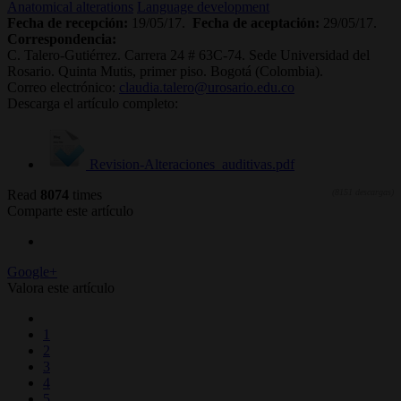
Anatomical alterations
Language development
Fecha de recepción:
19/05/17.
Fecha de aceptación:
29/05/17.
Correspondencia:
C. Talero-Gutiérrez. Carrera 24 # 63C-74. Sede Universidad del
Rosario. Quinta Mutis, primer piso. Bogotá (Colombia).
Correo electrónico:
claudia.talero@urosario.edu.co
Descarga el artículo completo:
Revision-Alteraciones_auditivas.pdf
Read
8074
times
(8151 descargas)
Comparte este artículo
Google+
Valora este artículo
1
2
3
4
5