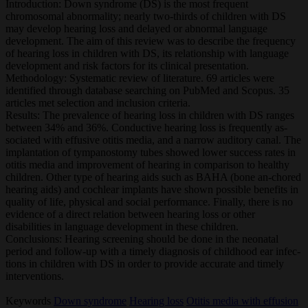
Introduction: Down syndrome (DS) is the most frequent
chromosomal abnormality; nearly two-thirds of children with DS
may develop hearing loss and delayed or abnormal language
development. The aim of this review was to describe the frequency
of hearing loss in children with DS, its relationship with language
development and risk factors for its clinical presentation.
Methodology: Systematic review of literature. 69 articles were
identified through database searching on PubMed and Scopus. 35
articles met selection and inclusion criteria.
Results: The prevalence of hearing loss in children with DS ranges
between 34% and 36%. Conductive hearing loss is frequently as-
sociated with effusive otitis media, and a narrow auditory canal. The
implantation of tympanostomy tubes showed lower success rates in
otitis media and improvement of hearing in comparison to healthy
children. Other type of hearing aids such as BAHA (bone an-chored
hearing aids) and cochlear implants have shown possible benefits in
quality of life, physical and social performance. Finally, there is no
evidence of a direct relation between hearing loss or other
disabilities in language development in these children.
Conclusions: Hearing screening should be done in the neonatal
period and follow-up with a timely diagnosis of childhood ear infec-
tions in children with DS in order to provide accurate and timely
interventions.
Keywords
Down syndrome
Hearing loss
Otitis media with effusion