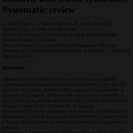
Systematic review
L. Díaz-Galindo, C. Talero-Gutiérrez, R. Pinilla-Zuleta, N.
Sánchez-Cruz, A. Vélez-van-Meerbeke
Escuela de Medicina y Ciencias de la Salud. Universidad del
Rosario. Bogotá (Colombia)
Alteraciones auditivas y desarrollo del lenguaje en niños con
síndrome de Down: revisión sistemática de la literatura
-
5.0
out of
5
based on
2
votes
Resumen
Introducción:
El síndrome de Down (SD) es la anormalidad
cromosómica más frecuente; hasta dos tercios de los niños con SD
presen-ta una posible pérdida auditiva que puede comprometer el
desarrollo del lenguaje. El objetivo de esta revisión es describir la
preva-lencia de la pérdida auditiva en niños con SD, los factores de
riesgo y su relación con el desarrollo del lenguaje.
Metodología:
Revisión sistemática de la literatura. Se identificaron
69 artículos a través de las bases de datos PubMed, Science Di-rect
y Scopus. En función de los criterios de inclusión, se escogieron 35
artículos.
Resultados:
La prevalencia de pérdida auditiva en niños con SD