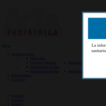
La infor
Menu
sanitari
Quiénes somos
Dirección
Consejo editorial
Información lectores
Información revista
Suscripción revista
Información autores
Suplementos
Contacto
ISSN 2014-2986
Sumario
Archivo
Enlaces