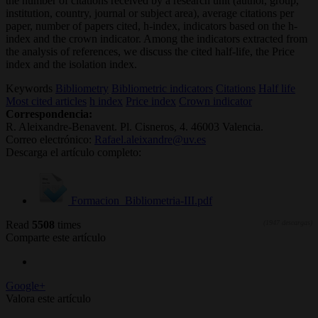
the number of citations received by a research unit (author, group,
institution, country, journal or subject area), average citations per
paper, number of papers cited, h-index, indicators based on the h-
index and the crown indicator. Among the indicators extracted from
the analysis of references, we discuss the cited half-life, the Price
index and the isolation index.
Keywords
Bibliometry
Bibliometric indicators
Citations
Half life
Most cited articles
h index
Price index
Crown indicator
Correspondencia:
R. Aleixandre-Benavent. Pl. Cisneros, 4. 46003 Valencia.
Correo electrónico:
Rafael.aleixandre@uv.es
Descarga el artículo completo:
Formacion_Bibliometria-III.pdf
Read
5508
times
(1947 descargas)
Comparte este artículo
Google+
Valora este artículo