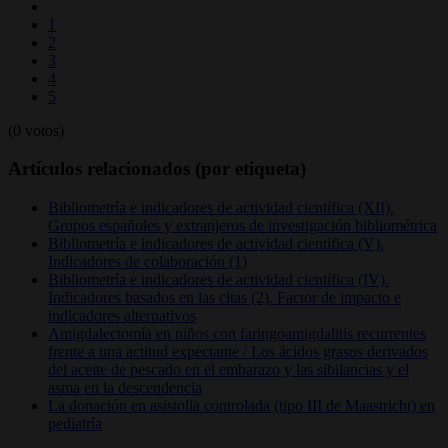
1
2
3
4
5
(0 votos)
Artículos relacionados (por etiqueta)
Bibliometría e indicadores de actividad científica (XII).
Grupos españoles y extranjeros de investigación bibliométrica
Bibliometría e indicadores de actividad científica (V).
Indicadores de colaboración (1)
Bibliometría e indicadores de actividad científica (IV).
Indicadores basados en las citas (2). Factor de impacto e
indicadores alternativos
Amigdalectomía en niños con faringoamigdalitis recurrentes
frente a una actitud expectante / Los ácidos grasos derivados
del aceite de pescado en el embarazo y las sibilancias y el
asma en la descendencia
La donación en asistolia controlada (tipo III de Maastricht) en
pediatría