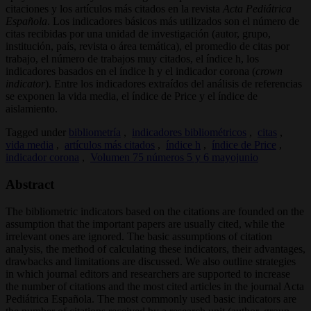
citaciones y los artículos más citados en la revista
Acta Pediátrica
Española
. Los indicadores básicos más utilizados son el número de
citas recibidas por una unidad de investigación (autor, grupo,
institución, país, revista o área temática), el promedio de citas por
trabajo, el número de trabajos muy citados, el índice h, los
indicadores basados en el índice h y el indicador corona (
crown
indicator
). Entre los indicadores extraídos del análisis de referencias
se exponen la vida media, el índice de Price y el índice de
aislamiento.
Tagged under
bibliometría
,
indicadores bibliométricos
,
citas
,
vida media
,
artículos más citados
,
índice h
,
índice de Price
,
indicador corona
,
Volumen 75 números 5 y 6 mayojunio
Abstract
The bibliometric indicators based on the citations are founded on the
assumption that the important papers are usually cited, while the
irrelevant ones are ignored. The basic assumptions of citation
analysis, the method of calculating these indicators, their advantages,
drawbacks and limitations are discussed. We also outline strategies
in which journal editors and researchers are supported to increase
the number of citations and the most cited articles in the journal Acta
Pediátrica Española. The most commonly used basic indicators are