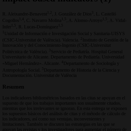
1,2
3
R. Aleixandre-Benavent
, J. González de Dios
, L. Castelló
1,4
1,5
1,5
Cogollos
, C. Navarro Molina
, A. Alonso-Arroyo
, A. Vidal-
1,5
1,5
Infer
, R. Lucas-Domínguez
1
Unidad de Información e Investigación Social y Sanitaria-UISYS
2
(CSIC-Universitat de València). Valencia.
Instituto de Gestión de la
Innovación y del Conocimiento-Ingenio (CSIC-Universitat
3
Politècnica de València).
Servicio de Pediatría. Hospital General
Universitario de Alicante. Departamento de Pediatría. Universidad
4
«Miguel Hernández». Alicante.
Departamento de Sociología y
5
Antropología Social.
Departamento de Historia de la Ciencia y
Documentación. Universitat de València
Resumen
Los indicadores bibliométricos basados en las citas se apoyan en el
supuesto de que los trabajos importantes son usualmente citados,
mientras que los irrelevantes se ignoran. En esta entrega se exponen
los supuestos básicos del análisis de citas y el método de cálculo de
los indicadores, así como sus ventajas, inconvenientes y
limitaciones. También se discuten las estrategias en las que se
apoyan las revistas y los investigadores para aumentar el número de