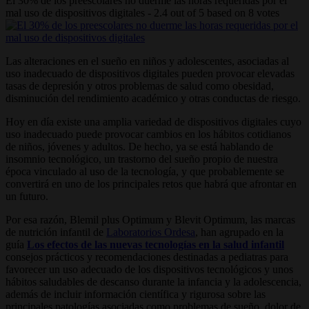
El 30% de los preescolares no duerme las horas requeridas por el
mal uso de dispositivos digitales
-
2.4
out of
5
based on
8
votes
Las alteraciones en el sueño en niños y adolescentes, asociadas al
uso inadecuado de dispositivos digitales pueden provocar elevadas
tasas de depresión y otros problemas de salud como obesidad,
disminución del rendimiento académico y otras conductas de riesgo.
Hoy en día existe una amplia variedad de dispositivos digitales cuyo
uso inadecuado puede provocar cambios en los hábitos cotidianos
de niños, jóvenes y adultos. De hecho, ya se está hablando de
insomnio tecnológico, un trastorno del sueño propio de nuestra
época vinculado al uso de la tecnología, y que probablemente se
convertirá en uno de los principales retos que habrá que afrontar en
un futuro.
Por esa razón, Blemil plus Optimum y Blevit Optimum, las marcas
de nutrición infantil de
Laboratorios Ordesa
, han agrupado en la
guía
Los efectos de las nuevas tecnologías en la salud infantil
consejos prácticos y recomendaciones destinadas a pediatras para
favorecer un uso adecuado de los dispositivos tecnológicos y unos
hábitos saludables de descanso durante la infancia y la adolescencia,
además de incluir información científica y rigurosa sobre las
principales patologías asociadas como problemas de sueño, dolor de