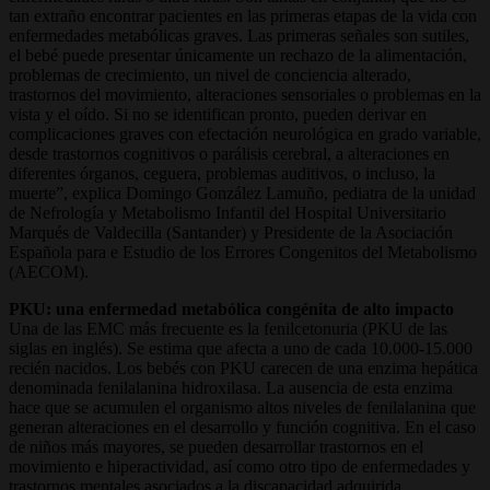
tan extraño encontrar pacientes en las primeras etapas de la vida con
enfermedades metabólicas graves. Las primeras señales son sutiles,
el bebé puede presentar únicamente un rechazo de la alimentación,
problemas de crecimiento, un nivel de conciencia alterado,
trastornos del movimiento, alteraciones sensoriales o problemas en la
vista y el oído. Si no se identifican pronto, pueden derivar en
complicaciones graves con efectación neurológica en grado variable,
desde trastornos cognitivos o parálisis cerebral, a alteraciones en
diferentes órganos, ceguera, problemas auditivos, o incluso, la
muerte”, explica Domingo González Lamuño, pediatra de la unidad
de Nefrología y Metabolismo Infantil del Hospital Universitario
Marqués de Valdecilla (Santander) y Presidente de la Asociación
Española para e Estudio de los Errores Congenitos del Metabolismo
(AECOM).
PKU: una enfermedad metabólica congénita de alto impacto
Una de las EMC más frecuente es la fenilcetonuria (PKU de las
siglas en inglés). Se estima que afecta a uno de cada 10.000-15.000
recién nacidos. Los bebés con PKU carecen de una enzima hepática
denominada fenilalanina hidroxilasa. La ausencia de esta enzima
hace que se acumulen el organismo altos niveles de fenilalanina que
generan alteraciones en el desarrollo y función cognitiva. En el caso
de niños más mayores, se pueden desarrollar trastornos en el
movimiento e hiperactividad, así como otro tipo de enfermedades y
trastornos mentales asociados a la discapacidad adquirida.