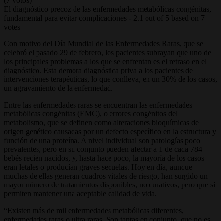
(7 votos)
El diagnóstico precoz de las enfermedades metabólicas congénitas,
fundamental para evitar complicaciones
-
2.1
out of
5
based on
7
votes
Con motivo del Día Mundial de las Enfermedades Raras, que se
celebró el pasado 29 de febrero, los pacientes subrayan que uno de
los principales problemas a los que se enfrentan es el retraso en el
diagnóstico. Esta demora diagnóstica priva a los pacientes de
intervenciones terapéuticas, lo que conlleva, en un 30% de los casos,
un agravamiento de la enfermedad.
Entre las enfermedades raras se encuentran las enfermedades
metabólicas congénitas (EMC), o errores congénitos del
metabolismo, que se definen como alteraciones bioquímicas de
origen genético causadas por un defecto específico en la estructura y
función de una proteína. A nivel individual son patologías poco
prevalentes, pero en su conjunto pueden afectar a 1 de cada 784
bebés recién nacidos, y, hasta hace poco, la mayoría de los casos
eran letales o producían graves secuelas. Hoy en día, aunque
muchas de ellas generan cuadros vitales de riesgo, han surgido un
mayor número de tratamientos disponibles, no curativos, pero que sí
permiten mantener una aceptable calidad de vida.
“Existen más de mil enfermedades metabólicas diferentes,
enfermedades raras o ultra raras. Son tantas en conjunto, que no es