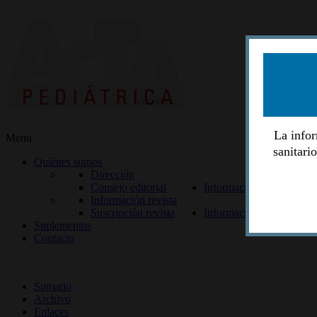
La infor
Menu
sanitari
Quiénes somos
Dirección
Consejo editorial
Información lectores
Información revista
Suscripción revista
Información autores
Suplementos
Contacto
ISSN 2014-2986
Sumario
Archivo
Enlaces