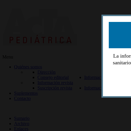
La infor
Menu
sanitari
Quiénes somos
Dirección
Consejo editorial
Información lectores
Información revista
Suscripción revista
Información autores
Suplementos
Contacto
ISSN 2014-2986
Sumario
Archivo
Enlaces