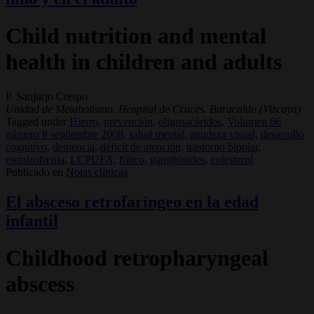
Child nutrition and mental
health in children and adults
P. Sanjurjo Crespo
Unidad de Metabolismo. Hospital de Cruces. Baracaldo (Vizcaya)
Tagged under
Hierro,
prevención,
oligosacáridos,
Volumen 66
número 8 septiembre 2008,
salud mental,
agudeza visual,
desarrollo
cognitivo,
demencia,
déficit de atención,
trastorno bipolar,
esquizofrenia,
LCPUFA,
fólico,
gangliósidos,
colesterol
Publicado en
Notas clínicas
El absceso retrofaríngeo en la edad
infantil
Childhood retropharyngeal
abscess