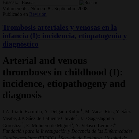
Buscar...
Volumen 66 - Número 8 - Septiembre 2008
Publicado en
Revisión
Trombosis arteriales y venosas en la
infancia (I): incidencia, etiopatogenia y
diagnóstico
Arterial and venous
thromboses in childhood (I):
incidence, etiopathogeny and
diagnosis
1
J.A. Iriarte Ezcurdia, A. Delgado Rubio
, M. Vacas Rius, Y. Sáez
2
Meabe, J.P. Sáez de Lafuente Chivite
, J.D Sagastagoitia
3
3
4
Gorostiza
, E. Molinero de Miguel
, A. Velasco Lerones
Fundación para la Investigación y Docencia de las Enfermedades
1
Cardiovasculares (FIDEC).
Servicio de Pediatría. Hospital de