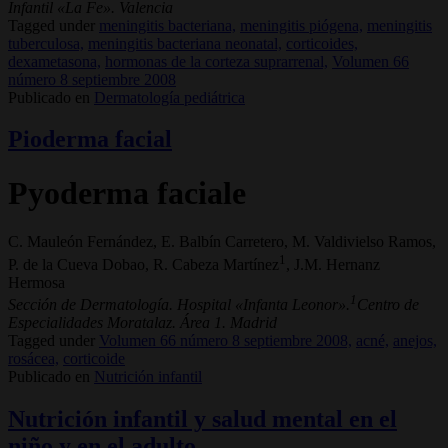
Infantil «La Fe». Valencia
Tagged under
meningitis bacteriana,
meningitis piógena,
meningitis
tuberculosa,
meningitis bacteriana neonatal,
corticoides,
dexametasona,
hormonas de la corteza suprarrenal,
Volumen 66
número 8 septiembre 2008
Publicado en
Dermatología pediátrica
Pioderma facial
Pyoderma faciale
C. Mauleón Fernández, E. Balbín Carretero, M. Valdivielso Ramos,
1
P. de la Cueva Dobao, R. Cabeza Martínez
, J.M. Hernanz
Hermosa
1
Sección de Dermatología. Hospital «Infanta Leonor».
Centro de
Especialidades Moratalaz. Área 1. Madrid
Tagged under
Volumen 66 número 8 septiembre 2008,
acné,
anejos,
rosácea,
corticoide
Publicado en
Nutrición infantil
Nutrición infantil y salud mental en el
niño y en el adulto