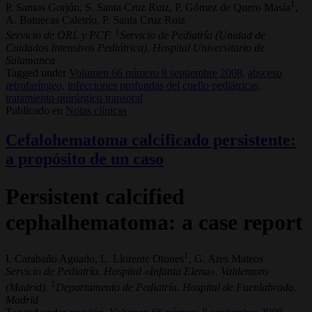
1
P. Santos Gorjón, S. Santa Cruz Ruiz, P. Gómez de Quero Masía
,
A. Batuecas Caletrío, P. Santa Cruz Ruiz
1
Servicio de ORL y PCF.
Servicio de Pediatría (Unidad de
Cuidados Intensivos Pediátrica). Hospital Universitario de
Salamanca
Tagged under
Volumen 66 número 8 septiembre 2008,
absceso
retrofaríngeo,
infecciones profundas del cuello pediátricas,
tratamiento quirúrgico transoral
Publicado en
Notas clínicas
Cefalohematoma calcificado persistente:
a propósito de un caso
Persistent calcified
cephalhematoma: a case report
1
I. Carabaño Aguado, L. Llorente Otones
, G. Ares Mateos
Servicio de Pediatría. Hospital «Infanta Elena». Valdemoro
1
(Madrid).
Departamento de Pediatría. Hospital de Fuenlabrada.
Madrid