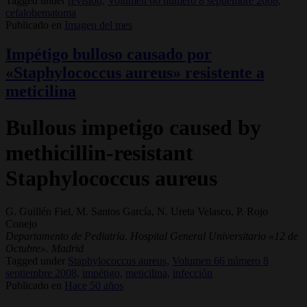
Tagged under
revisión,
Volumen 66 número 8 septiembre 2008,
cefalohematoma
Publicado en
Imagen del mes
Impétigo bulloso causado por
«Staphylococcus aureus» resistente a
meticilina
Bullous impetigo caused by
methicillin-resistant
Staphylococcus aureus
G. Guillén Fiel, M. Santos García, N. Ureta Velasco, P. Rojo
Conejo
Departamento de Pediatría. Hospital General Universitario «12 de
Octubre». Madrid
Tagged under
Staphylococcus aureus,
Volumen 66 número 8
septiembre 2008,
impétigo,
meticilina,
infección
Publicado en
Hace 50 años