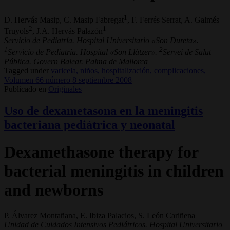
1
D. Hervás Masip, C. Masip Fabregat
, F. Ferrés Serrat, A. Galmés
2
1
Truyols
, J.A. Hervás Palazón
Servicio de Pediatría. Hospital Universitario «Son Dureta».
1
2
Servicio de Pediatría. Hospital «Son Llàtzer».
Servei de Salut
Pública. Govern Balear. Palma de Mallorca
Tagged under
varicela,
niños,
hospitalización,
complicaciones,
Volumen 66 número 8 septiembre 2008
Publicado en
Originales
Uso de dexametasona en la meningitis
bacteriana pediátrica y neonatal
Dexamethasone therapy for
bacterial meningitis in children
and newborns
P. Álvarez Montañana, E. Ibiza Palacios, S. León Cariñena
Unidad de Cuidados Intensivos Pediátricos. Hospital Universitario