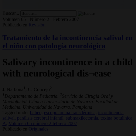
Buscar...
Volumen 65 - Número 2 - Febrero 2007
Publicado en
Revisión
Tratamiento de la incontinencia salival en
el niño con patología neurológica
Salivary incontinence in a child
with neurological dis¬ease
1
2
J. Narbona
, C. Concejo
1
2
Departamento de Pediatría.
Servicio de Cirugía Oral y
Maxilofacial. Clínica Universitaria de Navarra. Facultad de
Medicina. Universidad de Navarra. Pamplona
Tagged under
babeo,
escopolamina transdérmica,
incontinencia
salival,
parálisis cerebral infantil,
submaxilectomía,
toxina botulínica
A,
Volumen 65 número 2 febrero 2007
Publicado en
Originales