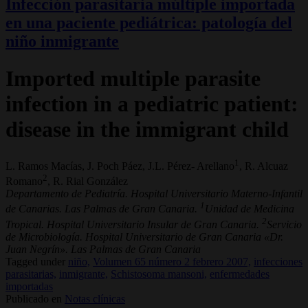
Infección parasitaria múltiple importada
en una paciente pediátrica: patología del
niño inmigrante
Imported multiple parasite
infection in a pediatric patient:
disease in the immigrant child
1
L. Ramos Macías, J. Poch Páez, J.L. Pérez- Arellano
, R. Alcuaz
2
Romano
, R. Rial González
Departamento de Pediatría. Hospital Universitario Materno-Infantil
1
de Canarias. Las Palmas de Gran Canaria.
Unidad de Medicina
2
Tropical. Hospital Universitario Insular de Gran Canaria.
Servicio
de Microbiología. Hospital Universitario de Gran Canaria «Dr.
Juan Negrín». Las Palmas de Gran Canaria
Tagged under
niño,
Volumen 65 número 2 febrero 2007,
infecciones
parasitarias,
inmigrante,
Schistosoma mansoni,
enfermedades
importadas
Publicado en
Notas clínicas