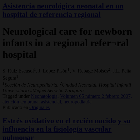
Asistencia neurológica neonatal en un
hospital de referencia regional
Neurological care for newborn
infants in a regional refer¬ral
hospital
1
1
2
S. Ruiz Escusol
, J. López Pisón
, V. Rebage Moisés
, J.L. Peña
1
Segura
1
2
Sección de Neuropediatría.
Unidad Neonatal. Hospital Infantil
Universitario «Miguel Servet». Zaragoza
Tagged under
Neonatología,
Volumen 65 número 2 febrero 2007,
atención temprana,
asistencial,
neuropediatría
Publicado en
Originales
Estrés oxidativo en el recién nacido y su
influencia en la fisiología vascular
pulmonar