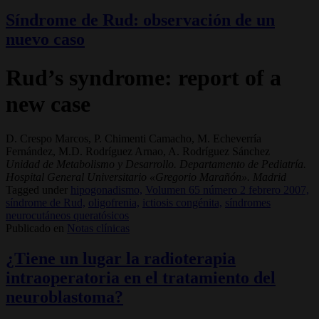
Síndrome de Rud: observación de un
nuevo caso
Rud’s syndrome: report of a
new case
D. Crespo Marcos, P. Chimenti Camacho, M. Echeverría
Fernández, M.D. Rodríguez Arnao, A. Rodríguez Sánchez
Unidad de Metabolismo y Desarrollo. Departamento de Pediatría.
Hospital General Universitario «Gregorio Marañón». Madrid
Tagged under
hipogonadismo,
Volumen 65 número 2 febrero 2007,
síndrome de Rud,
oligofrenia,
ictiosis congénita,
síndromes
neurocutáneos queratósicos
Publicado en
Notas clínicas
¿Tiene un lugar la radioterapia
intraoperatoria en el tratamiento del
neuroblastoma?