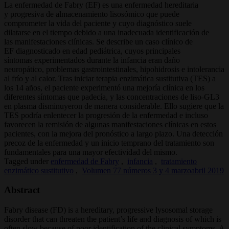
La enfermedad de Fabry (EF) es una enfermedad hereditaria
y progresiva de almacenamiento lisosómico que puede
comprometer la vida del paciente y cuyo diagnóstico suele
dilatarse en el tiempo debido a una inadecuada identificación de
las manifestaciones clínicas. Se describe un caso clínico de
EF diagnosticado en edad pediátrica, cuyos principales
síntomas experimentados durante la infancia eran daño
neuropático, problemas gastrointestinales, hipohidrosis e intolerancia
al frío y al calor. Tras iniciar terapia enzimática sustitutiva (TES) a
los 14 años, el paciente experimentó una mejoría clínica en los
diferentes síntomas que padecía, y las concentraciones de liso-GL3
en plasma disminuyeron de manera considerable. Ello sugiere que la
TES podría enlentecer la progresión de la enfermedad e incluso
favorecen la remisión de algunas manifestaciones clínicas en estos
pacientes, con la mejora del pronóstico a largo plazo. Una detección
precoz de la enfermedad y un inicio temprano del tratamiento son
fundamentales para una mayor efectividad del mismo.
Tagged under
enfermedad de Fabry
,
infancia
,
tratamiento
enzimático sustitutivo
,
Volumen 77 números 3 y 4 marzoabril 2019
Abstract
Fabry disease (FD) is a hereditary, progressive lysosomal storage
disorder that can threaten the patient’s life and diagnosis of which is
often slow because of poor identification of the clinical symptoms. A