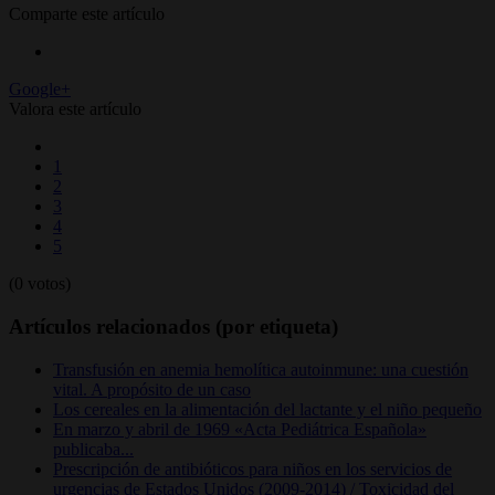
Comparte este artículo
Google+
Valora este artículo
1
2
3
4
5
(0 votos)
Artículos relacionados (por etiqueta)
Transfusión en anemia hemolítica autoinmune: una cuestión
vital. A propósito de un caso
Los cereales en la alimentación del lactante y el niño pequeño
En marzo y abril de 1969 «Acta Pediátrica Española»
publicaba...
Prescripción de antibióticos para niños en los servicios de
urgencias de Estados Unidos (2009-2014) / Toxicidad del