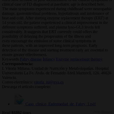
clinical case of FD diagnosed at paediatric age is described here.
The main symptoms experienced during childhoad were neuropathic
damage, gastrointestinal problems, hypohidrosis and intolerance of
heat and cold. After starting enzyme replacement therapy (ERT) at
14 years old, the patient experienced a clinical improvement in the
different symptoms suffered, and plasma lyso-GL3 levels fell
considerably. It suggests that ERT currently could offers the
possibility of delaying the progression of the illness and
even encourage the emission of some clinical symptoms in
these patients, with an improved long-term prognosis. Early
detection of the disease and starting treatment early are essential to
ensure greater effectiveness.
Keywords
Fabry disease
Infancy
Enzyme replacement therapy
Correspondencia:
I. Vitoria Miñana. Unidad de Nutrición y Metabolopatías. Hospital
Universitario La Fe. Avda. de Fernando Abril Martorell, 126. 46026
Valencia.
Correo electrónico:
vitoria_isi@gva.es
Descarga el artículo completo:
Caso_clinico_Enfermedad_de_Fabry_1.pdf
Read
93392
times
(76520 descargas)