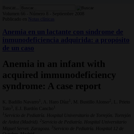
Buscar...
Volumen 66 - Número 8 - Septiembre 2008
Publicado en
Notas clínicas
Anemia en un lactante con síndrome de
inmunodeficiencia adquirida: a propósito
de un caso
Anemia in an infant with
acquired immunodeficiency
syndrome: A case report
1
1
2
K. Badillo Navarro
, A. Haro Díaz
, M. Bustillo Alonso
, L. Prieto
3
1
Tato
, E.J. Bardón Cancho
1
Servicio de Pediatría. Hospital Universitario de Torrejón. Torrejón
2
de Ardoz (Madrid).
Servicio de Pediatría. Hospital Universitario
3
Miguel Servet. Zaragoza.
Servicio de Pediatría. Hospital 12 de
Octubre. Madrid