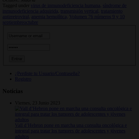
Tagged under
virus de inmunodeficiencia humana,
síndrome de
inmunodeficiencia adquirida,
transmisión vertical,
tratamiento
antirretroviral,
anemia hemolítica,
Volumen 76 números 9 y 10
septiembreoctubre
¿Perdiste tu Usuario/Contraseña?
Registro
Noticias
Viernes, 23 Junio 2023
Vall d’Hebron pone en marcha una consulta oncológica e
integral para tratar los tumores de adolescentes y jóvenes
adultos