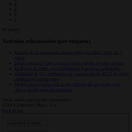
2
3
4
5
(0 votos)
Artículos relacionados (por etiqueta)
Manejo de la pancreatitis aguda grave en niños. Serie de 3
casos
Infarto omental: caso clínico y breve reseña de esta entidad
En Enero de 1963 «Acta Pediátrica Española» publicaba...
Fiabilidad de los certificados de vacunación de BCG en niños
adoptados e inmigrantes
Fibroelastosis endocárdica: descripción de un nuevo caso
clínico desde atención primaria
Inicia sesión para enviar comentarios
©2013 Ediciones Mayo, S.A.
back to top