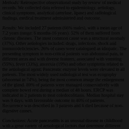
Methods:
Retrospective observational study by review of medical
records. We collected data referred to epidemiology, aetiology,
clinical symptoms, analytical (amylase, lipase) and radiological
findings, medical treatment administered and outcome.
Results:
We included 27 patients (66% males), with a mean age of
7.2 years (range: 6 months-16 years). 52% of them suffered from
chronic diseases. The most common cause was a structural anomaly
(37%). Other aetiologies included: drugs, infections, shock and
immunodeficiencies. 26% of cases were catalogued as idiopatic. The
presenting symptom in non-critical patients was abdominal pain, in
different areas and with diverse features, associated with vomiting
(55%), fever (33%), anorexia (19%) and other symptoms related to
the aetiological agent. Pancreatic enzyme levels were elevated in all
patients. The most widely used radiological test was ecography
(abnormal in 74%), being the most common image the enlargement
of the gland. 89% of patients were managed conservatively with
complete bowel rest during a median of 48 hours. ERCP was
indicated in 2 patients to treat coledocolitiasis. Median hospital stay
was 9 days, with favourable outcome in 40% of patients.
Recurrence was described in 3 patients and 6 died because of non-
digestive causes.
Conclusions:
Acute pancreatitis is an unusual disease in childhood
with a great variety of aetiological factors that determine different