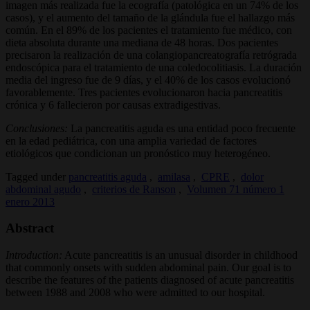
imagen más realizada fue la ecografía (patológica en un 74% de los
casos), y el aumento del tamaño de la glándula fue el hallazgo más
común. En el 89% de los pacientes el tratamiento fue médico, con
dieta absoluta durante una mediana de 48 horas. Dos pacientes
precisaron la realización de una colangiopancreatografía retrógrada
endoscópica para el tratamiento de una coledocolitiasis. La duración
media del ingreso fue de 9 días, y el 40% de los casos evolucionó
favorablemente. Tres pacientes evolucionaron hacia pancreatitis
crónica y 6 fallecieron por causas extradigestivas.
Conclusiones:
La pancreatitis aguda es una entidad poco frecuente
en la edad pediátrica, con una amplia variedad de factores
etiológicos que condicionan un pronóstico muy heterogéneo.
Tagged under
pancreatitis aguda
,
amilasa
,
CPRE
,
dolor
abdominal agudo
,
criterios de Ranson
,
Volumen 71 número 1
enero 2013
Abstract
Introduction:
Acute pancreatitis is an unusual disorder in childhood
that commonly onsets with sudden abdominal pain. Our goal is to
describe the features of the patients diagnosed of acute pancreatitis
between 1988 and 2008 who were admitted to our hospital.