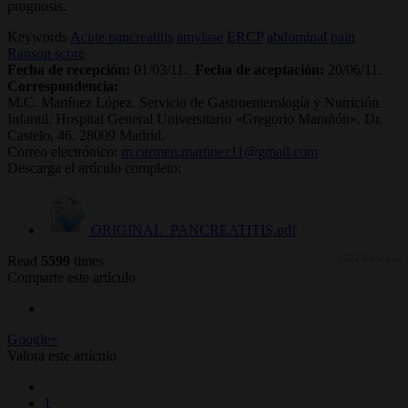
prognosis.
Keywords
Acute pancreatitis
amylase
ERCP
abdominal pain
Ranson score
Fecha de recepción:
01/03/11.
Fecha de aceptación:
20/06/11.
Correspondencia:
M.C. Martínez López. Servicio de Gastroenterología y Nutrición
Infantil. Hospital General Universitario «Gregorio Marañón». Dr.
Castelo, 46. 28009 Madrid.
Correo electrónico:
m.carmen.martinez11@gmail.com
Descarga el artículo completo:
ORIGINAL_PANCREATITIS.pdf
Read
5599
times
(5532 descargas)
Comparte este artículo
Google+
Valora este artículo
1