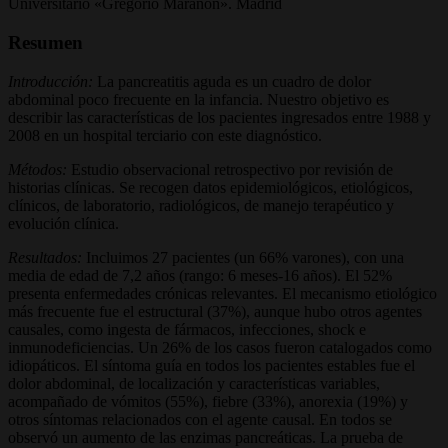
Universitario «Gregorio Marañón». Madrid
Resumen
Introducción:
La pancreatitis aguda es un cuadro de dolor
abdominal poco frecuente en la infancia. Nuestro objetivo es
describir las características de los pacientes ingresados entre 1988 y
2008 en un hospital terciario con este diagnóstico.
Métodos:
Estudio observacional retrospectivo por revisión de
historias clínicas. Se recogen datos epidemiológicos, etiológicos,
clínicos, de laboratorio, radiológicos, de manejo terapéutico y
evolución clínica.
Resultados:
Incluimos 27 pacientes (un 66% varones), con una
media de edad de 7,2 años (rango: 6 meses-16 años). El 52%
presenta enfermedades crónicas relevantes. El mecanismo etiológico
más frecuente fue el estructural (37%), aunque hubo otros agentes
causales, como ingesta de fármacos, infecciones, shock e
inmunodeficiencias. Un 26% de los casos fueron catalogados como
idiopáticos. El síntoma guía en todos los pacientes estables fue el
dolor abdominal, de localización y características variables,
acompañado de vómitos (55%), fiebre (33%), anorexia (19%) y
otros síntomas relacionados con el agente causal. En todos se
observó un aumento de las enzimas pancreáticas. La prueba de