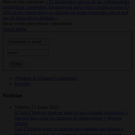
Más en esta categoría:
« El diagnóstico precoz de las enfermedades
metabólicas congénitas, fundamental para evitar complicaciones
El
30% de los preescolares no duerme las horas requeridas por el mal
uso de dispositivos digitales »
Inicia sesión para enviar comentarios
volver arriba
¿Perdiste tu Usuario/Contraseña?
Registro
Noticias
Viernes, 23 Junio 2023
Vall d’Hebron pone en marcha una consulta oncológica e
integral para tratar los tumores de adolescentes y jóvenes