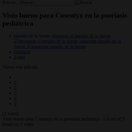
Buscar...
Visto bueno para Cosentyx en la psoriasis
pediátrica
tamaño de la fuente
disminuir el tamaño de la fuente
aumentar tamaño de la
fuente
Imprimir
Email
Valora este artículo
1
2
3
4
5
(2 votos)
Visto bueno para Cosentyx en la psoriasis pediátrica
-
1.0
out of
5
based on
2
votes