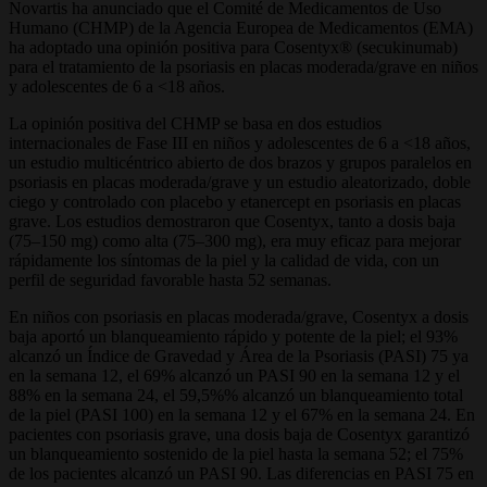
Novartis ha anunciado que el Comité de Medicamentos de Uso
Humano (CHMP) de la Agencia Europea de Medicamentos (EMA)
ha adoptado una opinión positiva para Cosentyx® (secukinumab)
para el tratamiento de la psoriasis en placas moderada/grave en niños
y adolescentes de 6 a <18 años.
La opinión positiva del CHMP se basa en dos estudios
internacionales de Fase III en niños y adolescentes de 6 a <18 años,
un estudio multicéntrico abierto de dos brazos y grupos paralelos en
psoriasis en placas moderada/grave y un estudio aleatorizado, doble
ciego y controlado con placebo y etanercept en psoriasis en placas
grave. Los estudios demostraron que Cosentyx, tanto a dosis baja
(75–150 mg) como alta (75–300 mg), era muy eficaz para mejorar
rápidamente los síntomas de la piel y la calidad de vida, con un
perfil de seguridad favorable hasta 52 semanas.
En niños con psoriasis en placas moderada/grave, Cosentyx a dosis
baja aportó un blanqueamiento rápido y potente de la piel; el 93%
alcanzó un Índice de Gravedad y Área de la Psoriasis (PASI) 75 ya
en la semana 12, el 69% alcanzó un PASI 90 en la semana 12 y el
88% en la semana 24, el 59,5%% alcanzó un blanqueamiento total
de la piel (PASI 100) en la semana 12 y el 67% en la semana 24. En
pacientes con psoriasis grave, una dosis baja de Cosentyx garantizó
un blanqueamiento sostenido de la piel hasta la semana 52; el 75%
de los pacientes alcanzó un PASI 90. Las diferencias en PASI 75 en