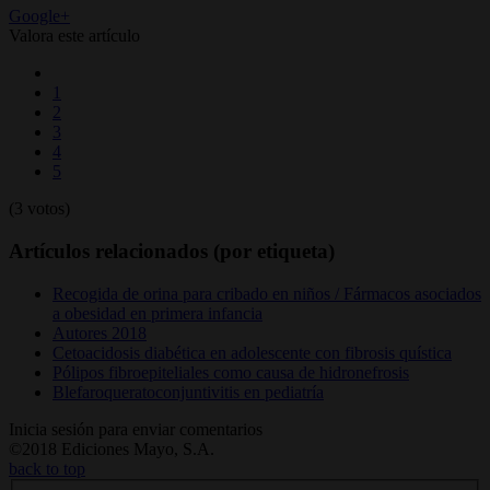
Google+
Valora este artículo
1
2
3
4
5
(3 votos)
Artículos relacionados (por etiqueta)
Recogida de orina para cribado en niños / Fármacos asociados
a obesidad en primera infancia
Autores 2018
Cetoacidosis diabética en adolescente con fibrosis quística
Pólipos fibroepiteliales como causa de hidronefrosis
Blefaroqueratoconjuntivitis en pediatría
Inicia sesión para enviar comentarios
©2018 Ediciones Mayo, S.A.
back to top