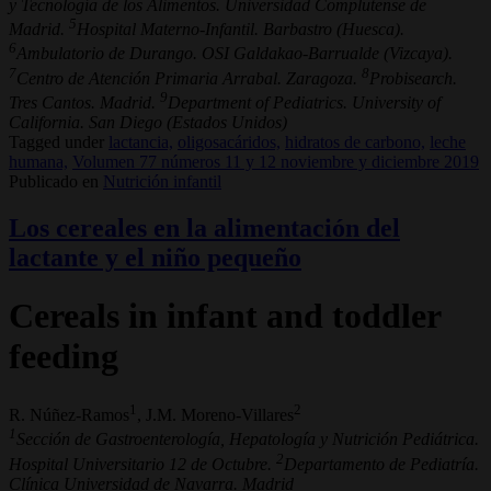
y Tecnología de los Alimentos. Universidad Complutense de
5
Madrid.
Hospital Materno-Infantil. Barbastro (Huesca).
6
Ambulatorio de Durango. OSI Galdakao-Barrualde (Vizcaya).
7
8
Centro de Atención Primaria Arrabal. Zaragoza.
Probisearch.
9
Tres Cantos. Madrid.
Department of Pediatrics. University of
California. San Diego (Estados Unidos)
Tagged under
lactancia,
oligosacáridos,
hidratos de carbono,
leche
humana,
Volumen 77 números 11 y 12 noviembre y diciembre 2019
Publicado en
Nutrición infantil
Los cereales en la alimentación del
lactante y el niño pequeño
Cereals in infant and toddler
feeding
1
2
R. Núñez-Ramos
, J.M. Moreno-Villares
1
Sección de Gastroenterología, Hepatología y Nutrición Pediátrica.
2
Hospital Universitario 12 de Octubre.
Departamento de Pediatría.
Clínica Universidad de Navarra. Madrid