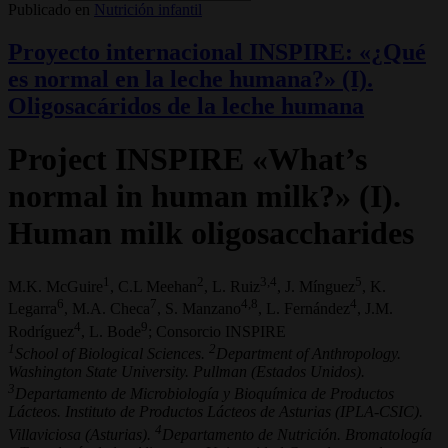
Publicado en
Nutrición infantil
Proyecto internacional INSPIRE: «¿Qué
es normal en la leche humana?» (I).
Oligosacáridos de la leche humana
Project INSPIRE «What’s
normal in human milk?» (I).
Human milk oligosaccharides
1
2
3,4
5
M.K. McGuire
, C.L Meehan
, L. Ruiz
, J. Mínguez
, K.
6
7
4,8
4
Legarra
, M.A. Checa
, S. Manzano
, L. Fernández
, J.M.
4
9
Rodríguez
, L. Bode
; Consorcio INSPIRE
1
2
School of Biological Sciences.
Department of Anthropology.
Washington State University. Pullman (Estados Unidos).
3
Departamento de Microbiología y Bioquímica de Productos
Lácteos. Instituto de Productos Lácteos de Asturias (IPLA-CSIC).
4
Villaviciosa (Asturias).
Departamento de Nutrición. Bromatología