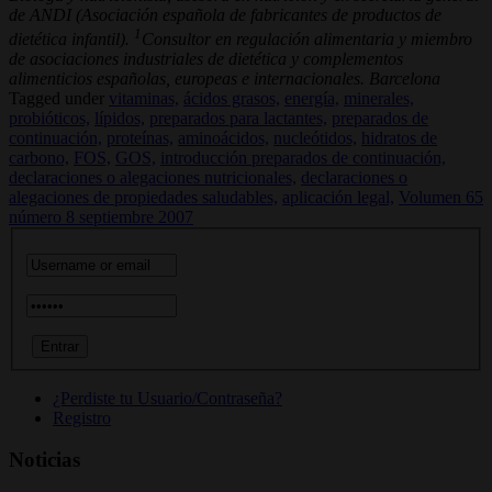
de ANDI (Asociación española de fabricantes de productos de
1
dietética infantil).
Consultor en regulación alimentaria y miembro
de asociaciones industriales de dietética y complementos
alimenticios españolas, europeas e internacionales. Barcelona
Tagged under
vitaminas,
ácidos grasos,
energía,
minerales,
probióticos,
lípidos,
preparados para lactantes,
preparados de
continuación,
proteínas,
aminoácidos,
nucleótidos,
hidratos de
carbono,
FOS,
GOS,
introducción preparados de continuación,
declaraciones o alegaciones nutricionales,
declaraciones o
alegaciones de propiedades saludables,
aplicación legal,
Volumen 65
número 8 septiembre 2007
¿Perdiste tu Usuario/Contraseña?
Registro
Noticias