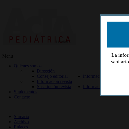
La infor
Menu
sanitari
Quiénes somos
Dirección
Consejo editorial
Información lectores
Información revista
Suscripción revista
Información autores
Suplementos
Contacto
ISSN 2014-2986
Sumario
Archivo
Enlaces