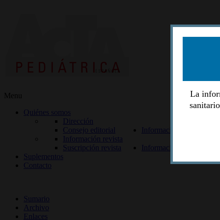
La infor
Menu
sanitari
Quiénes somos
Dirección
Consejo editorial
Información lectores
Información revista
Suscripción revista
Información autores
Suplementos
Contacto
ISSN 2014-2986
Sumario
Archivo
Enlaces