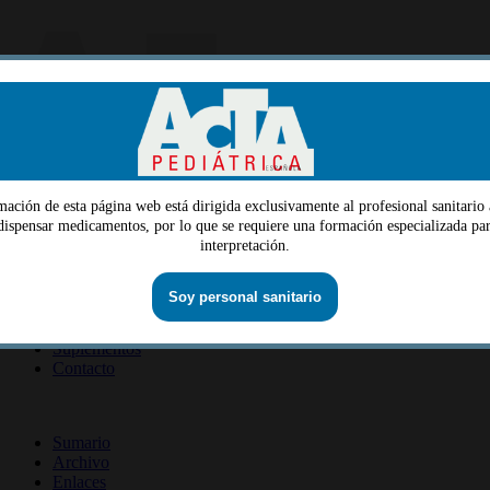
mación de esta página web está dirigida exclusivamente al profesional sanitario 
Menu
 dispensar medicamentos, por lo que se requiere una formación especializada par
interpretación.
Quiénes somos
Dirección
Consejo editorial
Información lectores
Soy personal sanitario
Información revista
Suscripción revista
Información autores
Suplementos
Contacto
ISSN 2014-2986
Sumario
Archivo
Enlaces