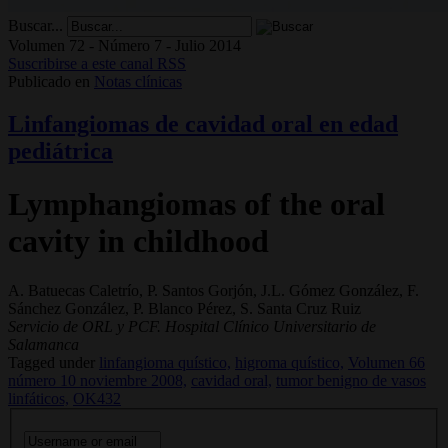
Buscar...
Volumen 72 - Número 7 - Julio 2014
Suscribirse a este canal RSS
Publicado en
Notas clínicas
Linfangiomas de cavidad oral en edad
pediátrica
Lymphangiomas of the oral
cavity in childhood
A. Batuecas Caletrío, P. Santos Gorjón, J.L. Gómez González, F.
Sánchez González, P. Blanco Pérez, S. Santa Cruz Ruiz
Servicio de ORL y PCF. Hospital Clínico Universitario de
Salamanca
Tagged under
linfangioma quístico,
higroma quístico,
Volumen 66
número 10 noviembre 2008,
cavidad oral,
tumor benigno de vasos
linfáticos,
OK432