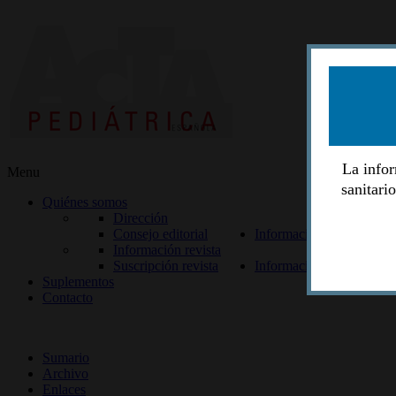
La infor
Menu
sanitari
Quiénes somos
Dirección
Consejo editorial
Información lectores
Información revista
Suscripción revista
Información autores
Suplementos
Contacto
ISSN 2014-2986
Sumario
Archivo
Enlaces