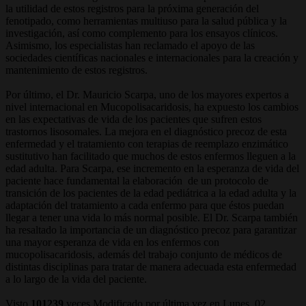
la utilidad de estos registros para la próxima generación del
fenotipado, como herramientas multiuso para la salud pública y la
investigación, así como complemento para los ensayos clínicos.
Asimismo, los especialistas han reclamado el apoyo de las
sociedades científicas nacionales e internacionales para la creación y
mantenimiento de estos registros.
Por último, el Dr. Mauricio Scarpa, uno de los mayores expertos a
nivel internacional en Mucopolisacaridosis, ha expuesto los cambios
en las expectativas de vida de los pacientes que sufren estos
trastornos lisosomales. La mejora en el diagnóstico precoz de esta
enfermedad y el tratamiento con terapias de reemplazo enzimático
sustitutivo han facilitado que muchos de estos enfermos lleguen a la
edad adulta. Para Scarpa, ese incremento en la esperanza de vida del
paciente hace fundamental la elaboración de un protocolo de
transición de los pacientes de la edad pediátrica a la edad adulta y la
adaptación del tratamiento a cada enfermo para que éstos puedan
llegar a tener una vida lo más normal posible. El Dr. Scarpa también
ha resaltado la importancia de un diagnóstico precoz para garantizar
una mayor esperanza de vida en los enfermos con
mucopolisacaridosis, además del trabajo conjunto de médicos de
distintas disciplinas para tratar de manera adecuada esta enfermedad
a lo largo de la vida del paciente.
Visto
101239
veces
Modificado por última vez en Lunes, 02