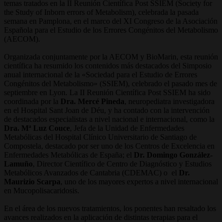
temas tratados en la II Reunión Científica Post SSIEM (Society for
the Study of Inborn errors of Metabolism), celebrada la pasada
semana en Pamplona, en el marco del XI Congreso de la Asociación
Española para el Estudio de los Errores Congénitos del Metabolismo
(AECOM).
Organizada conjuntamente por la AECOM y BioMarin, esta reunión
científica ha resumido los contenidos más destacados del Simposio
anual internacional de la «Sociedad para el Estudio de Errores
Congénitos del Metabolismo» (SSIEM), celebrado el pasado mes de
septiembre en Lyon. La II Reunión Científica Post SSIEM ha sido
coordinada por la
Dra. Mercé Pineda
, neuropediatra investigadora
en el Hospital Sant Joan de Déu, y ha contado con la intervención
de destacados especialistas a nivel nacional e internacional, como la
Dra. Mª Luz Couce
, Jefa de la Unidad de Enfermedades
Metabólicas del Hospital Clínico Universitario de Santiago de
Compostela, destacado por ser uno de los Centros de Excelencia en
Enfermedades Metabólicas de España; el
Dr. Domingo González-
Lamuño
, Director Científico de Centro de Diagnóstico y Estudios
Metabólicos Avanzados de Cantabria (CDEMAC) o el
Dr.
Maurizio Scarpa
, uno de los mayores expertos a nivel internacional
en Mucopolisacaridosis.
En el área de los nuevos tratamientos, los ponentes han resaltado los
avances realizados en la aplicación de distintas terapias para el