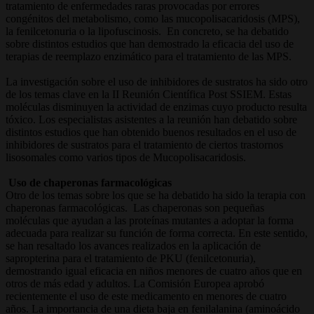
tratamiento de enfermedades raras provocadas por errores
congénitos del metabolismo, como las mucopolisacaridosis (MPS),
la fenilcetonuria o la lipofuscinosis. En concreto, se ha debatido
sobre distintos estudios que han demostrado la eficacia del uso de
terapias de reemplazo enzimático para el tratamiento de las MPS.
La investigación sobre el uso de inhibidores de sustratos ha sido otro
de los temas clave en la II Reunión Científica Post SSIEM. Estas
moléculas disminuyen la actividad de enzimas cuyo producto resulta
tóxico. Los especialistas asistentes a la reunión han debatido sobre
distintos estudios que han obtenido buenos resultados en el uso de
inhibidores de sustratos para el tratamiento de ciertos trastornos
lisosomales como varios tipos de Mucopolisacaridosis.
Uso de chaperonas farmacológicas
Otro de los temas sobre los que se ha debatido ha sido la terapia con
chaperonas farmacológicas. Las chaperonas son pequeñas
moléculas que ayudan a las proteínas mutantes a adoptar la forma
adecuada para realizar su función de forma correcta. En este sentido,
se han resaltado los avances realizados en la aplicación de
sapropterina para el tratamiento de PKU (fenilcetonuria),
demostrando igual eficacia en niños menores de cuatro años que en
otros de más edad y adultos. La Comisión Europea aprobó
recientemente el uso de este medicamento en menores de cuatro
años. La importancia de una dieta baja en fenilalanina (aminoácido