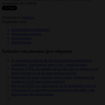
Noviembre 2015 09:54
Publicado en
Noticias
Etiquetado como
enfermedades metabólicas
Mucopolisacaridosis
fenilcetonuria
lipofuscinosis
Artículos relacionados (por etiqueta)
El diagnóstico precoz de las enfermedades metabólicas
congénitas, fundamental para evitar complicaciones
Proyecto FIND. Resultados del primer año de trabajo en la
detección precoz de las mucopolisacaridosis
Síndrome del túnel carpiano como primer síntoma en las
formas leves de mucopolisacaridosis
Proyecto FIND: La importancia de un diagnóstico precoz
Influencia de la microbiota intestinal en la obesidad y las
alteraciones del metabolismo