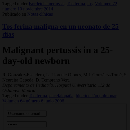
Tagged under
Bordetella pertussis,
Tos ferina,
tos,
Volumen 72
número 10 noviembre 2014
Publicado en
Notas clínicas
Tos ferina maligna en un neonato de 25
días
Malignant pertussis in a 25-
day-old newborn
R. González-Escudero, L. Llorente Otones, M.I. González-Tomé, S.
Negreira Cepeda, D. Temprano Vera
Departamento de Pediatría. Hospital Universitario «12 de
Octubre». Madrid
Tagged under
Tos ferina,
encefalopatía,
hipertensión pulmonar,
Volumen 64 número 6 junio 2006