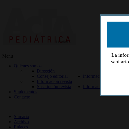
La infor
Menu
sanitari
Quiénes somos
Dirección
Consejo editorial
Información lectores
Información revista
Suscripción revista
Información autores
Suplementos
Contacto
ISSN 2014-2986
Sumario
Archivo
Enlaces