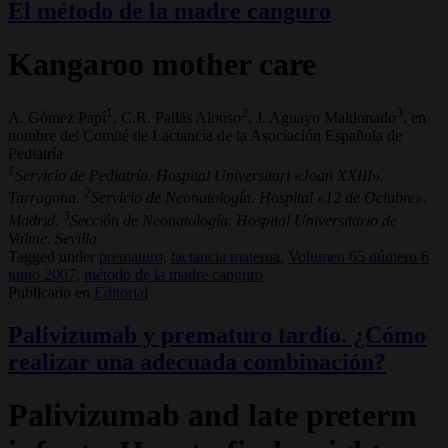
El método de la madre canguro
Kangaroo mother care
1
2
3
A. Gómez Papí
, C.R. Pallás Alonso
, J. Aguayo Maldonado
, en
nombre del Comité de Lactancia de la Asociación Española de
Pediatría
1
Servicio de Pediatría. Hospital Universitari «Joan XXIII».
2
Tarragona.
Servicio de Neonatología. Hospital «12 de Octubre».
3
Madrid.
Sección de Neonatología. Hospital Universitario de
Valme. Sevilla
Tagged under
prematuro,
lactancia materna,
Volumen 65 número 6
junio 2007,
método de la madre canguro
Publicado en
Editorial
Palivizumab y prematuro tardío. ¿Cómo
realizar una adecuada combinación?
Palivizumab and late preterm