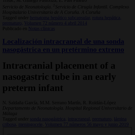
Trisac, M. Gallego Pastoriza, E. Pais Piñeiro
1
Servicio de Neonatología.
Servicio de Cirugía Infantil. Complexo
Hospitalario Universitario de A Coruña. A Coruña
Tagged under
hematoma hepático subcapsular,
rotura hepática,
prematuro,
Volumen 72 número 4 abril 2014
Publicado en
Notas clínicas
Localización intracraneal de una sonda
nasogástrica en un pretérmino extremo
Intracranial placement of a
nasogastric tube in an early
preterm infant
N. Saldaña García, M.M. Serrano Martín, R. Roldán-López
Departamento de Neonatología. Hospital Regional Universitario de
Málaga
Tagged under
sonda nasogástrica,
intracraneal,
prematuro,
lámina
cribosa,
meningocele,
Volumen 77 números 56 mayo y junio 2019