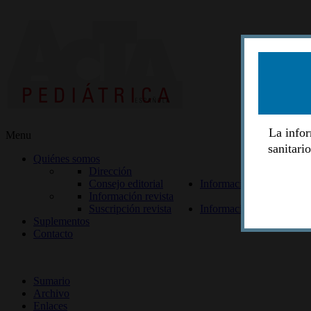
La infor
Menu
sanitari
Quiénes somos
Dirección
Consejo editorial
Información lectores
Información revista
Suscripción revista
Información autores
Suplementos
Contacto
ISSN 2014-2986
Sumario
Archivo
Enlaces