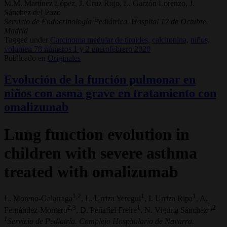
M.M. Martínez López, J. Cruz Rojo, L. Garzón Lorenzo, J.
Sánchez del Pozo
Servicio de Endocrinología Pediátrica. Hospital 12 de Octubre.
Madrid
Tagged under
Carcinoma medular de tiroides,
calcitonina,
niños,
volumen 78 números 1 y 2 enerofebrero 2020
Publicado en
Originales
Evolución de la función pulmonar en
niños con asma grave en tratamiento con
omalizumab
Lung function evolution in
children with severe asthma
treated with omalizumab
1,2
1
1
L. Moreno-Galarraga
, L. Urriza Yeregui
, I. Urriza Ripa
, A.
2,3
1
1,2
Fernández-Montero
, D. Peñafiel Freire
, N. Viguria Sánchez
1
Servicio de Pediatría. Complejo Hospitalario de Navarra.