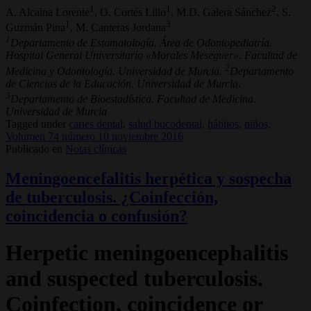
1
1
2
A. Alcaina Lorente
, O. Cortés Lillo
, M.D. Galera Sánchez
, S.
1
3
Guzmán Pina
, M. Canteras Jordana
1
Departamento de Estomatología. Área de Odontopediatría.
Hospital General Universitario «Morales Meseguer». Facultad de
2
Medicina y Odontología. Universidad de Murcia.
Departamento
de Ciencias de la Educación. Universidad de Murcia.
3
Departamento de Bioestadística. Facultad de Medicina.
Universidad de Murcia
Tagged under
caries dental,
salud bucodental,
hábitos,
niños,
Volumen 74 número 10 noviembre 2016
Publicado en
Notas clínicas
Meningoencefalitis herpética y sospecha
de tuberculosis. ¿Coinfección,
coincidencia o confusión?
Herpetic meningoencephalitis
and suspected tuberculosis.
Coinfection, coincidence or