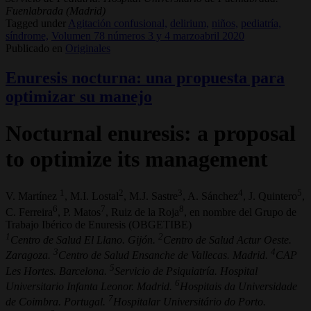
Fuenlabrada (Madrid)
Tagged under
Agitación confusional,
delirium,
niños,
pediatría,
síndrome,
Volumen 78 números 3 y 4 marzoabril 2020
Publicado en
Originales
Enuresis nocturna: una propuesta para
optimizar su manejo
Nocturnal enuresis: a proposal
to optimize its management
1
2
3
4
5
V. Martínez
, M.I. Lostal
, M.J. Sastre
, A. Sánchez
, J. Quintero
,
6
7
8
C. Ferreira
, P. Matos
, Ruiz de la Roja
, en nombre del Grupo de
Trabajo Ibérico de Enuresis (OBGETIBE)
1
2
Centro de Salud El Llano. Gijón.
Centro de Salud Actur Oeste.
3
4
Zaragoza.
Centro de Salud Ensanche de Vallecas. Madrid.
CAP
5
Les Hortes. Barcelona.
Servicio de Psiquiatría. Hospital
6
Universitario Infanta Leonor. Madrid.
Hospitais da Universidade
7
de Coimbra. Portugal.
Hospitalar Universitário do Porto.