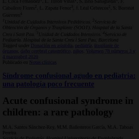
E. Coca Férnandez
, E. Turón Viñas
, S. Brió Sanagustín
, F.
2
3
2
Caballero Flores
, L. Zapata Fenor
, J. Leal Cebrecos
, S. Boronat
4
Guerrero
1
2
Unidad de Cuidados Intensivos Pediátricos.
Servicio de
Obtención de Órganos y Trasplante (SOOT). Hospital de la Santa
3
4
Creu i Sant Pau.
Unidad de Cuidados Intensivos.
Servicio de
Pediatría. Hospital de la Santa Creu i Sant Pau. Barcelona
Tagged under
Donación en asistolia,
pediatría,
trasplante de
órganos,
daño cerebral catastrófico,
niños,
Volumen 78 números 3 y
4 marzoabril 2020
Publicado en
Notas clínicas
Síndrome confusional agudo en pediatría:
una patología poco frecuente
Acute confusional syndrome in
children: a rare pathology
M.A. Santos Sánchez-Rey, M.M. Ballesteros García, M.A. Taboas
Pereira
Servicio de Pediatría. Hospital Universitario de Fuenlabrada.