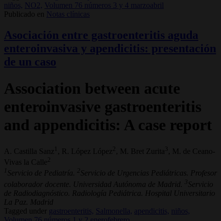
niños,
NO2,
Volumen 76 números 3 y 4 marzoabril
Publicado en
Notas clínicas
Asociación entre gastroenteritis aguda
enteroinvasiva y apendicitis: presentación
de un caso
Association between acute
enteroinvasive gastroenteritis
and appendicitis: A case report
1
2
3
A. Castilla Sanz
, R. López López
, M. Bret Zurita
, M. de Ceano-
2
Vivas la Calle
1
2
Servicio de Pediatría.
Servicio de Urgencias Pediátricas. Profesor
3
colaborador docente. Universidad Autónoma de Madrid.
Servicio
de Radiodiagnóstico. Radiología Pediátrica. Hospital Universitario
La Paz. Madrid
Tagged under
gastroenteritis,
Salmonella,
apendicitis,
niños,
Volumen 76 números 1 y 2 enerofebrero