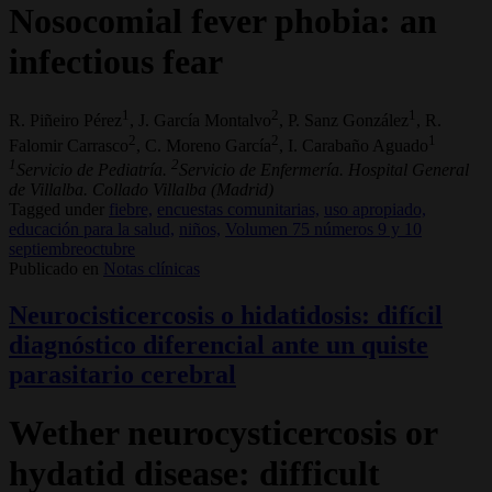
Nosocomial fever phobia: an
infectious fear
1
2
1
R. Piñeiro Pérez
, J. García Montalvo
, P. Sanz González
, R.
2
2
1
Falomir Carrasco
, C. Moreno García
, I. Carabaño Aguado
1
2
Servicio de Pediatría.
Servicio de Enfermería. Hospital General
de Villalba. Collado Villalba (Madrid)
Tagged under
fiebre,
encuestas comunitarias,
uso apropiado,
educación para la salud,
niños,
Volumen 75 números 9 y 10
septiembreoctubre
Publicado en
Notas clínicas
Neurocisticercosis o hidatidosis: difícil
diagnóstico diferencial ante un quiste
parasitario cerebral
Wether neurocysticercosis or
hydatid disease: difficult