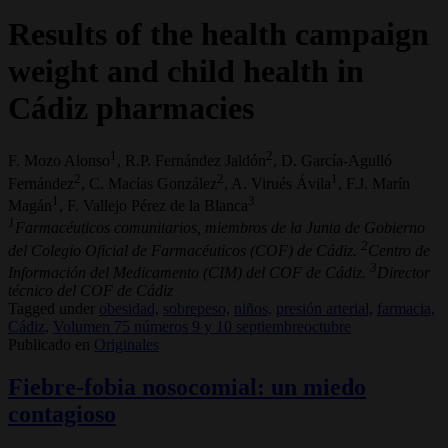
Results of the health campaign
weight and child health in
Cádiz pharmacies
1
2
F. Mozo Alonso
, R.P. Fernández Jaldón
, D. García-Agulló
2
2
1
Fernández
, C. Macías González
, A. Virués Ávila
, F.J. Marín
1
3
Magán
, F. Vallejo Pérez de la Blanca
1
Farmacéuticos comunitarios, miembros de la Junta de Gobierno
2
del Colegio Oficial de Farmacéuticos (COF) de Cádiz.
Centro de
3
Información del Medicamento (CIM) del COF de Cádiz.
Director
técnico del COF de Cádiz
Tagged under
obesidad,
sobrepeso,
niños,
presión arterial,
farmacia,
Cádiz,
Volumen 75 números 9 y 10 septiembreoctubre
Publicado en
Originales
Fiebre-fobia nosocomial: un miedo
contagioso