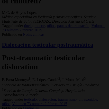
of children?
M.C. de Hoyos López
Médico especialista en Pediatría y Áreas específicas. Servicio
Madrileño de Salud (SERMAS). Dirección Asistencial Oeste
Tagged under
duelo,
muerte,
niños,
pautas de orientación,
Volumen
73 número 2 febrero 2015
Publicado en
Notas clínicas
Dislocación testicular postraumática
Post-traumatic testicular
dislocation
1
2
3
F. Parra Montoya
, E. López Candel
, J. Motos Micó
1
2
Servicio de Radiodiagnóstico.
Servicio de Cirugía Pediátrica.
3
Servicio de Cirugía General. Complejo Hospitalario
Torrecárdenas. Almería
Tagged under
testículo,
dislocación,
traumatismo,
ultrasonidos,
niños,
Volumen 73 número 2 febrero 2015
Publicado en
Originales