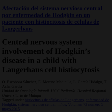
Afectación del sistema nervioso central
por enfermedad de Hodgkin en un
paciente con histiocitosis de células de
Langerhans
Central nervous system
involvement of Hodgkin’s
disease in a child with
Langerhans cell histiocytosis
O. Escobosa Sánchez, E. Moreno Medinilla, L. García Hidalgo, T.
Acha García
Unidad de Oncología Infantil. UGC Pediatría. Hospital Regional
Universitario de Málaga
Tagged under
histiocitosis de células de Langerhans,
enfermedad de
Hodgkin,
sistema nervioso central,
niños,
Volumen 73 número 5
mayo 2015