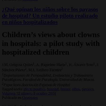
¿Qué opinan los niños sobre los payasos
de hospital? Un estudio piloto realizado
en niños hospitalizados
Children’s views about clowns
in hospitals: a pilot study with
hospitalized children
1
1
1
J.M. Ortigosa Quiles
, A. Riquelme Marín
, H. Álvarez Soto
, I.
2
2
Sánchez Piñera
, M.J. Astillero Fuentes
1
Departamento de Personalidad, Evaluación y Tratamientos
Psicológicos. Facultad de Psicología. Universidad de Murcia.
2
Pupaclown-Asociación Payasos de Hospital
Tagged under
afecto positivo,
hospital,
humor,
niños,
payasos,
Volumen 72 número 9 octubre 2014
Publicado en
Originales