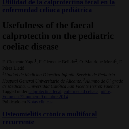
Utilidad de la calprotectina fecal en la
enfermedad celiaca pediátrica
Usefulness of the faecal
calprotectin on the pediatric
coeliac disease
1
2
1
F. Clemente Yago
, F. Clemente Bellido
, O. Manrique Moral
, E.
1
Pérez Lledó
1
Unidad de Medicina Digestiva Infantil. Servicio de Pediatría.
2
Hospital General Universitario de Alicante.
Alumno de 6.º grado
de Medicina. Universidad Católica San Vicente Ferrer. Valencia
Tagged under
calprotectina fecal,
enfermedad celiaca,
niños,
Volumen 72 número 9 octubre 2014
Publicado en
Notas clínicas
Osteomielitis crónica multifocal
recurrente