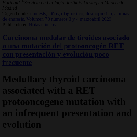
8
Portugal.
Servicio de Urología. Instituto Urológico Madrileño.
Madrid
Tagged under
enuresis,
niños,
diagnóstico,
desmopresina,
alarmas
de enuresis,
Volumen 78 números 3 y 4 marzoabril 2020
Publicado en
Notas clínicas
Carcinoma medular de tiroides asociado
a una mutación del protooncogén RET
con presentación y evolución poco
frecuente
Medullary thyroid carcinoma
associated with a RET
protooncogene mutation with
an infrequent presentation and
evolution