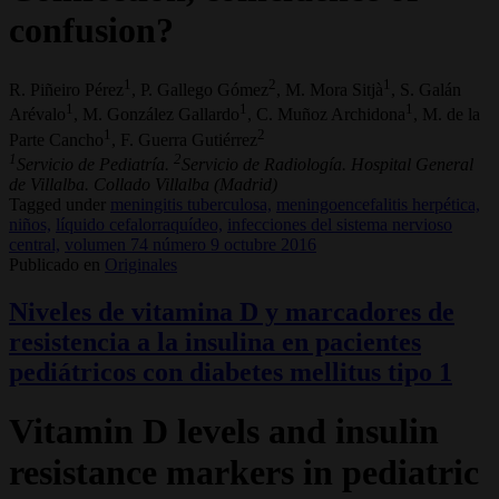
confusion?
1
2
1
R. Piñeiro Pérez
, P. Gallego Gómez
, M. Mora Sitjà
, S. Galán
1
1
1
Arévalo
, M. González Gallardo
, C. Muñoz Archidona
, M. de la
1
2
Parte Cancho
, F. Guerra Gutiérrez
1
2
Servicio de Pediatría.
Servicio de Radiología. Hospital General
de Villalba. Collado Villalba (Madrid)
Tagged under
meningitis tuberculosa,
meningoencefalitis herpética,
niños,
líquido cefalorraquídeo,
infecciones del sistema nervioso
central,
volumen 74 número 9 octubre 2016
Publicado en
Originales
Niveles de vitamina D y marcadores de
resistencia a la insulina en pacientes
pediátricos con diabetes mellitus tipo 1
Vitamin D levels and insulin
resistance markers in pediatric