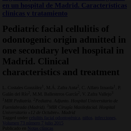
en un hospital de Madrid. Características
clínicas y tratamiento
Pediatric facial cellulitis of
odontogenic origin admitted in
one secondary level hospital in
Madrid. Clinical
characteristics and treatment
1
2
1
L. Costales González
, M.Á. Zafra Anta
, C. Alfaro Iznaola
, P.
2
2
3
Galán del Río
, M.M. Ballesteros García
, V. Zafra Vallejo
1
2
MIR Pediatría.
Pediatra. Adjunto. Hospital Universitario de
3
Fuenlabrada (Madrid).
MIR Cirugía Maxilofacial. Hospital
Universitario «12 de Octubre». Madrid
Tagged under
celulitis facial odontogénica,
niños,
infecciones,
Volumen 73 número 7 julio 2015
Publicado en
Notas clínicas