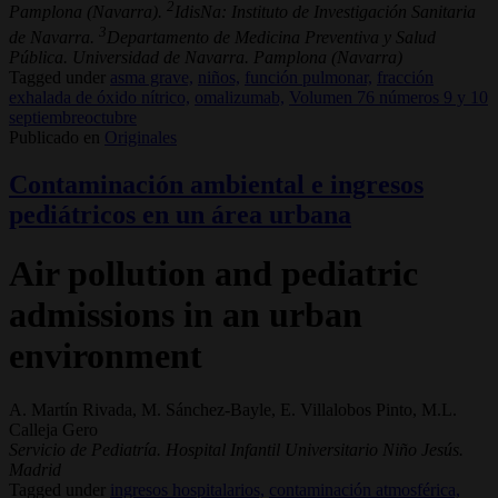
2
Pamplona (Navarra).
IdisNa: Instituto de Investigación Sanitaria
3
de Navarra.
Departamento de Medicina Preventiva y Salud
Pública. Universidad de Navarra. Pamplona (Navarra)
Tagged under
asma grave,
niños,
función pulmonar,
fracción
exhalada de óxido nítrico,
omalizumab,
Volumen 76 números 9 y 10
septiembreoctubre
Publicado en
Originales
Contaminación ambiental e ingresos
pediátricos en un área urbana
Air pollution and pediatric
admissions in an urban
environment
A. Martín Rivada, M. Sánchez-Bayle, E. Villalobos Pinto, M.L.
Calleja Gero
Servicio de Pediatría. Hospital Infantil Universitario Niño Jesús.
Madrid
Tagged under
ingresos hospitalarios,
contaminación atmosférica,