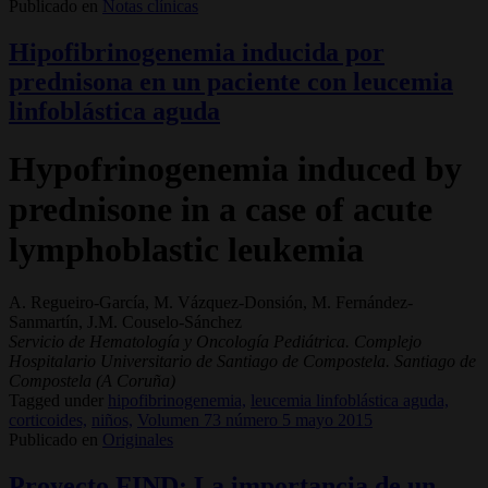
Publicado en
Notas clínicas
Hipofibrinogenemia inducida por
prednisona en un paciente con leucemia
linfoblástica aguda
Hypofrinogenemia induced by
prednisone in a case of acute
lymphoblastic leukemia
A. Regueiro-García, M. Vázquez-Donsión, M. Fernández-
Sanmartín, J.M. Couselo-Sánchez
Servicio de Hematología y Oncología Pediátrica. Complejo
Hospitalario Universitario de Santiago de Compostela. Santiago de
Compostela (A Coruña)
Tagged under
hipofibrinogenemia,
leucemia linfoblástica aguda,
corticoides,
niños,
Volumen 73 número 5 mayo 2015
Publicado en
Originales
Proyecto FIND: La importancia de un