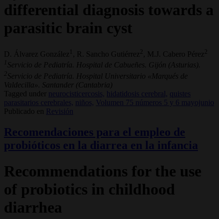
differential diagnosis towards a
parasitic brain cyst
1
2
2
D. Álvarez González
, R. Sancho Gutiérrez
, M.J. Cabero Pérez
1
Servicio de Pediatría. Hospital de Cabueñes. Gijón (Asturias).
2
Servicio de Pediatría. Hospital Universitario «Marqués de
Valdecilla». Santander (Cantabria)
Tagged under
neurocisticercosis,
hidatidosis cerebral,
quistes
parasitarios cerebrales,
niños,
Volumen 75 números 5 y 6 mayojunio
Publicado en
Revisión
Recomendaciones para el empleo de
probióticos en la diarrea en la infancia
Recommendations for the use
of probiotics in childhood
diarrhea