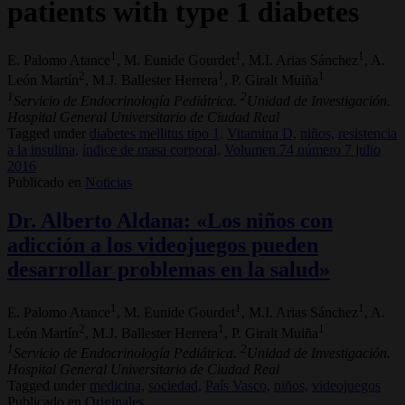
patients with type 1 diabetes
1
1
1
E. Palomo Atance
, M. Eunide Gourdet
, M.I. Arias Sánchez
, A.
2
1
1
León Martín
, M.J. Ballester Herrera
, P. Giralt Muiña
1
2
Servicio de Endocrinología Pediátrica.
Unidad de Investigación.
Hospital General Universitario de Ciudad Real
Tagged under
diabetes mellitus tipo 1,
Vitamina D,
niños,
resistencia
a la insulina,
índice de masa corporal,
Volumen 74 número 7 julio
2016
Publicado en
Noticias
Dr. Alberto Aldana: «Los niños con
adicción a los videojuegos pueden
desarrollar problemas en la salud»
1
1
1
E. Palomo Atance
, M. Eunide Gourdet
, M.I. Arias Sánchez
, A.
2
1
1
León Martín
, M.J. Ballester Herrera
, P. Giralt Muiña
1
2
Servicio de Endocrinología Pediátrica.
Unidad de Investigación.
Hospital General Universitario de Ciudad Real
Tagged under
medicina,
sociedad,
País Vasco,
niños,
videojuegos
Publicado en
Originales