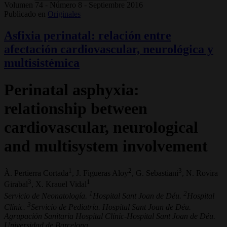
Volumen 74 - Número 8 - Septiembre 2016
Publicado en
Originales
Asfixia perinatal: relación entre
afectación cardiovascular, neurológica y
multisistémica
Perinatal asphyxia:
relationship between
cardiovascular, neurological
and multisystem involvement
1
2
3
À. Pertierra Cortada
, J. Figueras Aloy
, G. Sebastiani
, N. Rovira
3
1
Girabal
, X. Krauel Vidal
1
2
Servicio de Neonatología.
Hospital Sant Joan de Déu.
Hospital
3
Clínic.
Servicio de Pediatría. Hospital Sant Joan de Déu.
Agrupación Sanitaria Hospital Clínic-Hospital Sant Joan de Déu.
Universidad de Barcelona