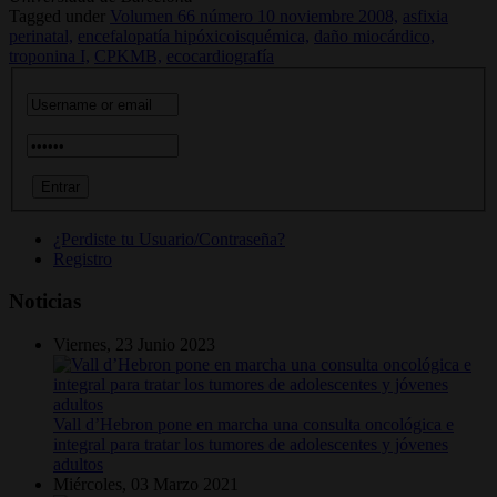
Tagged under
Volumen 66 número 10 noviembre 2008,
asfixia
perinatal,
encefalopatía hipóxicoisquémica,
daño miocárdico,
troponina I,
CPKMB,
ecocardiografía
¿Perdiste tu Usuario/Contraseña?
Registro
Noticias
Viernes, 23 Junio 2023
Vall d’Hebron pone en marcha una consulta oncológica e
integral para tratar los tumores de adolescentes y jóvenes
adultos
Miércoles, 03 Marzo 2021