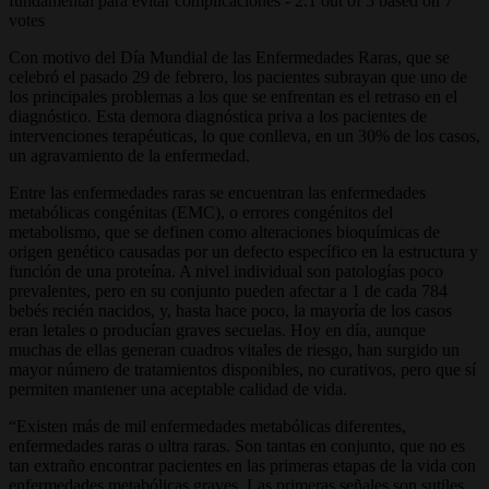
fundamental para evitar complicaciones
-
2.1
out of
5
based on
7
votes
Con motivo del Día Mundial de las Enfermedades Raras, que se
celebró el pasado 29 de febrero, los pacientes subrayan que uno de
los principales problemas a los que se enfrentan es el retraso en el
diagnóstico. Esta demora diagnóstica priva a los pacientes de
intervenciones terapéuticas, lo que conlleva, en un 30% de los casos,
un agravamiento de la enfermedad.
Entre las enfermedades raras se encuentran las enfermedades
metabólicas congénitas (EMC), o errores congénitos del
metabolismo, que se definen como alteraciones bioquímicas de
origen genético causadas por un defecto específico en la estructura y
función de una proteína. A nivel individual son patologías poco
prevalentes, pero en su conjunto pueden afectar a 1 de cada 784
bebés recién nacidos, y, hasta hace poco, la mayoría de los casos
eran letales o producían graves secuelas. Hoy en día, aunque
muchas de ellas generan cuadros vitales de riesgo, han surgido un
mayor número de tratamientos disponibles, no curativos, pero que sí
permiten mantener una aceptable calidad de vida.
“Existen más de mil enfermedades metabólicas diferentes,
enfermedades raras o ultra raras. Son tantas en conjunto, que no es
tan extraño encontrar pacientes en las primeras etapas de la vida con
enfermedades metabólicas graves. Las primeras señales son sutiles,