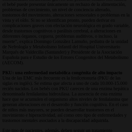
el bebé puede presentar únicamente un rechazo de la alimentación,
problemas de crecimiento, un nivel de conciencia alterado,
trastornos del movimiento, alteraciones sensoriales o problemas en la
vista y el oído. Si no se identifican pronto, pueden derivar en
complicaciones graves con efectación neurológica en grado variable,
desde trastornos cognitivos o parálisis cerebral, a alteraciones en
diferentes órganos, ceguera, problemas auditivos, o incluso, la
muerte”, explica Domingo González Lamuño, pediatra de la unidad
de Nefrología y Metabolismo Infantil del Hospital Universitario
Marqués de Valdecilla (Santander) y Presidente de la Asociación
Española para e Estudio de los Errores Congenitos del Metabolismo
(AECOM).
PKU: una enfermedad metabólica congénita de alto impacto
Una de las EMC más frecuente es la fenilcetonuria (PKU de las
siglas en inglés). Se estima que afecta a uno de cada 10.000-15.000
recién nacidos. Los bebés con PKU carecen de una enzima hepática
denominada fenilalanina hidroxilasa. La ausencia de esta enzima
hace que se acumulen el organismo altos niveles de fenilalanina que
generan alteraciones en el desarrollo y función cognitiva. En el caso
de niños más mayores, se pueden desarrollar trastornos en el
movimiento e hiperactividad, así como otro tipo de enfermedades y
trastornos mentales asociados a la discapacidad adquirida.
Este tipo de pacientes, además, deben seguir un tratamiento