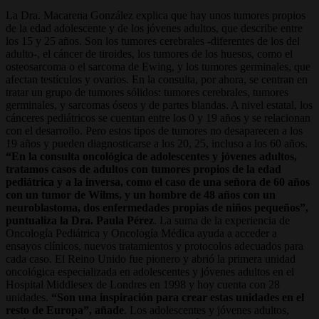
La Dra. Macarena González explica que hay unos tumores propios
de la edad adolescente y de los jóvenes adultos, que describe entre
los 15 y 25 años. Son los tumores cerebrales -diferentes de los del
adulto-, el cáncer de tiroides, los tumores de los huesos, como el
osteosarcoma o el sarcoma de Ewing, y los tumores germinales, que
afectan testículos y ovarios. En la consulta, por ahora, se centran en
tratar un grupo de tumores sólidos: tumores cerebrales, tumores
germinales, y sarcomas óseos y de partes blandas. A nivel estatal, los
cánceres pediátricos se cuentan entre los 0 y 19 años y se relacionan
con el desarrollo. Pero estos tipos de tumores no desaparecen a los
19 años y pueden diagnosticarse a los 20, 25, incluso a los 60 años.
“En la consulta oncológica de adolescentes y jóvenes adultos,
tratamos casos de adultos con tumores propios de la edad
pediátrica y a la inversa, como el caso de una señora de 60 años
con un tumor de Wilms, y un hombre de 48 años con un
neuroblastoma, dos enfermedades propias de niños pequeños”,
puntualiza la Dra. Paula Pérez
. La suma de la experiencia de
Oncología Pediátrica y Oncología Médica ayuda a acceder a
ensayos clínicos, nuevos tratamientos y protocolos adecuados para
cada caso. El Reino Unido fue pionero y abrió la primera unidad
oncológica especializada en adolescentes y jóvenes adultos en el
Hospital Middlesex de Londres en 1998 y hoy cuenta con 28
unidades.
“Son una inspiración para crear estas unidades en el
resto de Europa”, añade
. Los adolescentes y jóvenes adultos,