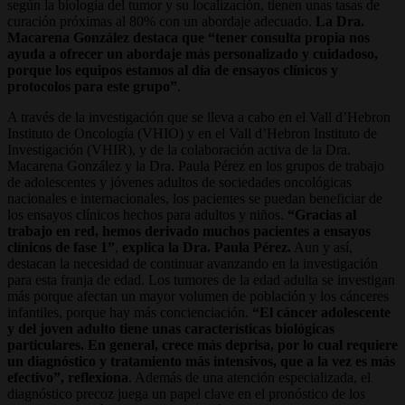
según la biología del tumor y su localización, tienen unas tasas de
curación próximas al 80% con un abordaje adecuado.
La Dra.
Macarena González destaca que “tener consulta propia nos
ayuda a ofrecer un abordaje más personalizado y cuidadoso,
porque los equipos estamos al día de ensayos clínicos y
protocolos para este grupo”
.
A través de la investigación que se lleva a cabo en el Vall d’Hebron
Instituto de Oncología (VHIO) y en el Vall d’Hebron Instituto de
Investigación (VHIR), y de la colaboración activa de la Dra.
Macarena González y la Dra. Paula Pérez en los grupos de trabajo
de adolescentes y jóvenes adultos de sociedades oncológicas
nacionales e internacionales, los pacientes se puedan beneficiar de
los ensayos clínicos hechos para adultos y niños.
“Gracias al
trabajo en red, hemos derivado muchos pacientes a ensayos
clínicos de fase 1”
,
explica la Dra. Paula Pérez.
Aun y así,
destacan la necesidad de continuar avanzando en la investigación
para esta franja de edad. Los tumores de la edad adulta se investigan
más porque afectan un mayor volumen de población y los cánceres
infantiles, porque hay más concienciación.
“El cáncer adolescente
y del joven adulto tiene unas características biológicas
particulares. En general, crece más deprisa, por lo cual requiere
un diagnóstico y tratamiento más intensivos, que a la vez es más
efectivo”, reflexiona
. Además de una atención especializada, el
diagnóstico precoz juega un papel clave en el pronóstico de los