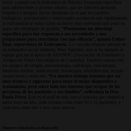
breve, contará con la Enfermera de Práctica Avanzada específica
para adolescentes y jóvenes adultos, que les ofrecerá atención
empática e integral. En un momento en el que los cambios
biológicos, psicosociales y emocionales acontecen más rápidamente,
la enfermedad se suma como un factor muy estresante que pone en
jaque sus estrategias de gestión.
“Planteamos un abordaje
específico para dar respuesta a sus necesidades y nos
preparamos para reaccionar con más eficacia”, apunta Esther
Díaz, supervisora de Enfermería
. La consulta dispone además de
un trabajador social sanitario, Marc Sánchez, que se ha sumado al
equipo gracias al apoyo de AFANOC (Asociación de Familiares y
Amigos de Niños Oncológicos de Cataluña). También cuenta con
los equipos de cirugía, anestesiología, radiología, radioterapia,
medicina nuclear, salud mental, fisioterapia, rehabilitación, terapia
ocupacional y nutrición.
“En nuestro trabajo tenemos que ser
muy técnicos y rigurosos para tener el mejor diagnóstico y
tratamiento, pero sobre todo nos tenemos que ocupar de las
personas, de los pacientes y sus familias”, reflexiona la Dra.
Paula Pérez
. Este es el quid de esta nueva consulta que empezó a
andar hace un año, cada semana visita entre 10 y 12 pacientes, y
cada mes, entre dos y tres casos nuevos.
Tumores vinculados al desarrollo