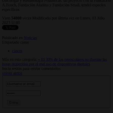
Oncología y Hematología Pediátricas, un proyecto con la Fundación
A.Bosch, Fundación Aladina y Fundación Small, tendrá espacios
específicos
Visto
54800
veces
Modificado por última vez en Lunes, 03 Julio
2023 11:00
Publicado en
Noticias
Etiquetado como
cáncer
Más en esta categoría:
« El 30% de los preescolares no duerme las
horas requeridas por el mal uso de dispositivos digitales
Inicia sesión para enviar comentarios
volver arriba