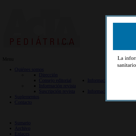
La infor
Menu
sanitari
Quiénes somos
Dirección
Consejo editorial
Información lectores
Información revista
Suscripción revista
Información autores
Suplementos
Contacto
ISSN 2014-2986
Sumario
Archivo
Enlaces