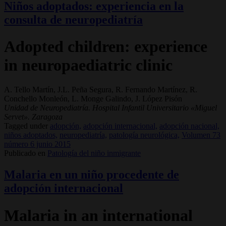
Niños adoptados: experiencia en la
consulta de neuropediatría
Adopted children: experience
in neuropaediatric clinic
A. Tello Martín, J.L. Peña Segura, R. Fernando Martínez, R.
Conchello Monleón, L. Monge Galindo, J. López Pisón
Unidad de Neuropediatría. Hospital Infantil Universitario «Miguel
Servet». Zaragoza
Tagged under
adopción,
adopción internacional,
adopción nacional,
niños adoptados,
neuropediatría,
patología neurológica,
Volumen 73
número 6 junio 2015
Publicado en
Patología del niño inmigrante
Malaria en un niño procedente de
adopción internacional
Malaria in an international