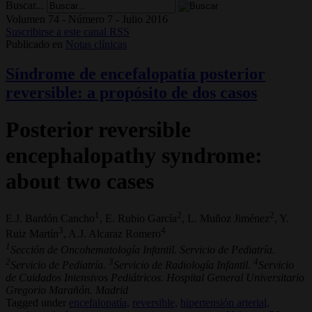
Buscar...
Volumen 74 - Número 7 - Julio 2016
Suscribirse a este canal RSS
Publicado en
Notas clínicas
Síndrome de encefalopatía posterior
reversible: a propósito de dos casos
Posterior reversible
encephalopathy syndrome:
about two cases
1
2
2
E.J. Bardón Cancho
, E. Rubio García
, L. Muñoz Jiménez
, Y.
3
4
Ruiz Martín
, A.J. Alcaraz Romero
1
Sección de Oncohematología Infantil. Servicio de Pediatría.
2
3
4
Servicio de Pediatría.
Servicio de Radiología Infantil.
Servicio
de Cuidados Intensivos Pediátricos. Hospital General Universitario
Gregorio Marañón. Madrid
Tagged under
encefalopatía,
reversible,
hipertensión arterial,