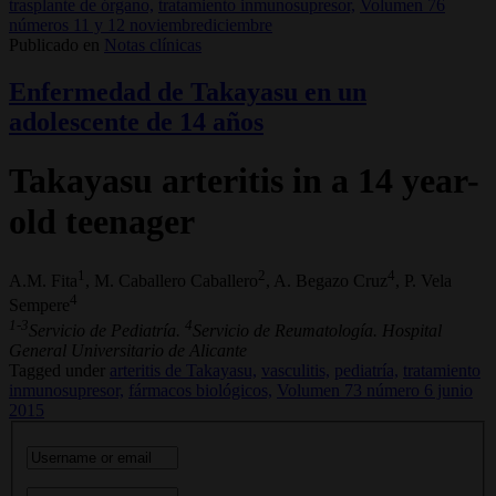
trasplante de órgano,
tratamiento inmunosupresor,
Volumen 76
números 11 y 12 noviembrediciembre
Publicado en
Notas clínicas
Enfermedad de Takayasu en un
adolescente de 14 años
Takayasu arteritis in a 14 year-
old teenager
1
2
4
A.M. Fita
, M. Caballero Caballero
, A. Begazo Cruz
, P. Vela
4
Sempere
1-3
4
Servicio de Pediatría.
Servicio de Reumatología. Hospital
General Universitario de Alicante
Tagged under
arteritis de Takayasu,
vasculitis,
pediatría,
tratamiento
inmunosupresor,
fármacos biológicos,
Volumen 73 número 6 junio
2015