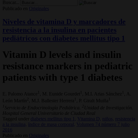
Buscar...
Publicado en
Originales
Niveles de vitamina D y marcadores de
resistencia a la insulina en pacientes
pediátricos con diabetes mellitus tipo 1
Vitamin D levels and insulin
resistance markers in pediatric
patients with type 1 diabetes
1
1
1
E. Palomo Atance
, M. Eunide Gourdet
, M.I. Arias Sánchez
, A.
2
1
1
León Martín
, M.J. Ballester Herrera
, P. Giralt Muiña
1
2
Servicio de Endocrinología Pediátrica.
Unidad de Investigación.
Hospital General Universitario de Ciudad Real
Tagged under
diabetes mellitus tipo 1,
Vitamina D,
niños,
resistencia
a la insulina,
índice de masa corporal,
Volumen 74 número 7 julio
2016
Publicado en
Originales