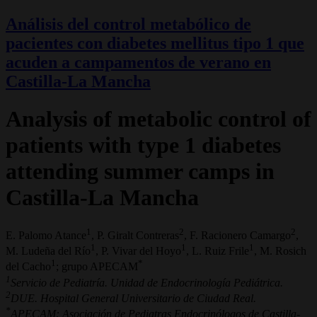
Análisis del control metabólico de
pacientes con diabetes mellitus tipo 1 que
acuden a campamentos de verano en
Castilla-La Mancha
Analysis of metabolic control of
patients with type 1 diabetes
attending summer camps in
Castilla-La Mancha
1
2
2
E. Palomo Atance
, P. Giralt Contreras
, F. Racionero Camargo
,
1
1
1
M. Ludeña del Río
, P. Vivar del Hoyo
, L. Ruiz Frile
, M. Rosich
1
*
del Cacho
; grupo APECAM
1
Servicio de Pediatría. Unidad de Endocrinología Pediátrica.
2
DUE. Hospital General Universitario de Ciudad Real.
*
APECAM: Asociación de Pediatras Endocrinólogos de Castilla-