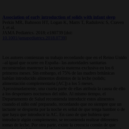
Association of early introduction of solids with infant sleep
Perkin MR, Bahnson HT, Logan K, Marrs T, Radulovic S, Craven
J, et al.
JAMA Pediatrics. 2018; e180739 [doi:
10.1001/jamapediatrics.2018.0739
]
Los autores comienzan su trabajo recordando que en el Reino Unido
–al igual que ocurre en España– las autoridades sanitarias
recomiendan mantener la lactancia materna exclusiva en los 6
primeros meses. Sin embargo, el 75% de las madres británicas
habían introducido alimentos distintos de la leche (solids;
alimentación complementaria [AC]) a los 5 meses.
Aproximadamente, una cuarta parte de ellas atribuía la causa de ello
a los despertares nocturnos del niño. Al mismo tiempo, el
Departamento de Salud recomienda introducir estos alimentos
cuando el niño esté preparado, recordando que no siempre que un
lactante se despierta por la noche es señal de que tenga hambre o de
que haya que introducir la AC. En caso de que hubiera que
introducir algún complemento, se recomienda realizar diferentes
tomas de leche. Por otra parte, existe la creencia común de que