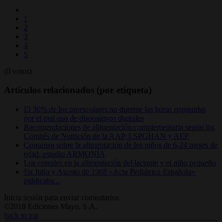
1
2
3
4
5
(0 votos)
Artículos relacionados (por etiqueta)
El 30% de los preescolares no duerme las horas requeridas
por el mal uso de dispositivos digitales
Recomendaciones de alimentación complementaria según los
Comités de Nutrición de la AAP, ESPGHAN y AEP
Consenso sobre la alimentación de los niños de 6-24 meses de
edad: estudio ARMONÍA
Los cereales en la alimentación del lactante y el niño pequeño
En Julio y Agosto de 1968 «Acta Pediátrica Española»
publicaba...
Inicia sesión para enviar comentarios
©2018 Ediciones Mayo, S.A.
back to top