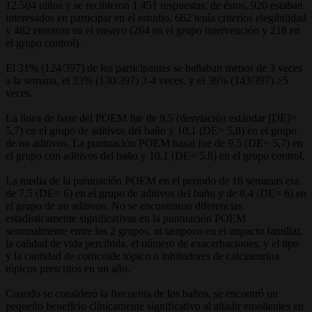
12.504 niños y se recibieron 1.451 respuestas; de éstos, 920 estaban
interesados en participar en el estudio, 662 tenía criterios elegibilidad
y 482 entraron en el ensayo (264 en el grupo intervención y 218 en
el grupo control).
El 31% (124/397) de los participantes se bañaban menos de 3 veces
a la semana, el 33% (130/397) 3-4 veces, y el 36% (143/397) ≥5
veces.
La línea de base del POEM fue de 9,5 (desviación estándar [DE]=
5,7) en el grupo de aditivos del baño y 10,1 (DE= 5,8) en el grupo
de no aditivos. La puntuación POEM basal fue de 9,5 (DE= 5,7) en
el grupo con aditivos del baño y 10,1 (DE= 5,8) en el grupo control.
La media de la puntuación POEM en el periodo de 16 semanas era
de 7,5 (DE= 6) en el grupo de aditivos del baño y de 8,4 (DE= 6) en
el grupo de no aditivos. No se encontraron diferencias
estadísticamente significativas en la puntuación POEM
semanalmente entre los 2 grupos, ni tampoco en el impacto familiar,
la calidad de vida percibida, el número de exacerbaciones, y el tipo
y la cantidad de corticoide tópico o inhibidores de calcineurina
tópicos prescritos en un año.
Cuando se consideró la frecuenta de los baños, se encontró un
pequeño beneficio clínicamente significativo al añadir emolientes en