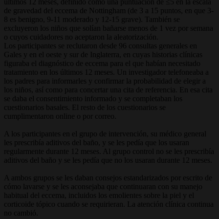
últimos 12 meses, definido como una puntuación de ≤5 en la escala
de gravedad del eccema de Nottingham (de 3 a 15 puntos, en que 3-
8 es benigno, 9-11 moderado y 12-15 grave). También se
excluyeron los niños que solían bañarse menos de 1 vez por semana
o cuyos cuidadores no aceptaron la aleatorización.
Los participantes se reclutaron desde 96 consultas generales en
Gales y en el oeste y sur de Inglaterra, en cuyas historias clínicas
figuraba el diagnóstico de eccema para el que habían necesitado
tratamiento en los últimos 12 meses. Un investigador telefoneaba a
los padres para informarles y confirmar la probabilidad de elegir a
los niños, así como para concertar una cita de referencia. En esa cita
se daba el consentimiento informado y se completaban los
cuestionarios basales. El resto de los cuestionarios se
cumplimentaron online o por correo.
A los participantes en el grupo de intervención, su médico general
les prescribía aditivos del baño, y se les pedía que los usaran
regularmente durante 12 meses. Al grupo control no se les prescribía
aditivos del baño y se les pedía que no los usaran durante 12 meses.
A ambos grupos se les daban consejos estandarizados por escrito de
cómo lavarse y se les aconsejaba que continuaran con su manejo
habitual del eccema, incluidos los emolientes sobre la piel y el
corticoide tópico cuando se requirieran. La atención clínica continua
no cambió.