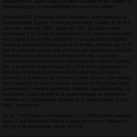
introducir la AC antes ayuda a los niños a dormir mejor. Aunque las
recomendaciones de las autoridades no van en ese sentido.
El estudio EAT (Enquiring About Tolerance), patrocinado por la
Food Standards Agency y el Medical Research Council, se llevó a
cabo entre enero de 2008 y agosto de 2015. En dicho estudio
participaron 1.303 lactantes amamantados que fueron aleatorizados
en 2 grupos. Uno de ellos seguía las recomendaciones habituales
(lactancia materna exclusiva hasta el sexto mes), mientras que en el
otro se pedía a las madres que, al tiempo que mantenían la lactancia,
incluyeran otros alimentos a partir del tercer mes. Los padres
cumplimentaban un cuestionario online cada mes durante el primer
año, y luego cada 3 meses hasta los 3 años. En el cuestionario se
registraba la frecuencia de consumo de alimentos, así como la
frecuencia y la duración de las tomas y otros aspectos relacionados
con el sueño de los bebés (valorado mediante el Brief Infant Sleep
Questionnaire, validado también en español). Simultáneamente, se
evaluaba la calidad de vida de la madre mediante un cuestionario
validado de la Organización Mundial de la Salud (Quality of Life-
BREF Instrument).
De los 1.303 lactantes seleccionados, 1.225 (94%) fueron seguidos
hasta el final del estudio, 608 en el grupo de consejos habituales y
607 en el de introducción precoz de la AC.
El hallazgo principal fue que los niños en que se introdujo antes la