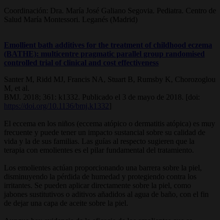
Coordinación: Dra. María José Galiano Segovia. Pediatra. Centro de
Salud María Montessori. Leganés (Madrid)
Emollient bath additives for the treatment of childhood eczema
(BATHE): multicentre pragmatic parallel group randomised
controlled trial of clinical and cost effectiveness
Santer M, Ridd MJ, Francis NA, Stuart B, Rumsby K, Chorozoglou
M, et al.
BMJ. 2018; 361: k1332. Publicado el 3 de mayo de 2018. [doi:
https://doi.org/10.1136/bmj.k1332
]
El eccema en los niños (eccema atópico o dermatitis atópica) es muy
frecuente y puede tener un impacto sustancial sobre su calidad de
vida y la de sus familias. Las guías al respecto sugieren que la
terapia con emolientes es el pilar fundamental del tratamiento.
Los emolientes actúan proporcionando una barrera sobre la piel,
disminuyendo la pérdida de humedad y protegiendo contra los
irritantes. Se pueden aplicar directamente sobre la piel, como
jabones sustitutivos o aditivos añadidos al agua de baño, con el fin
de dejar una capa de aceite sobre la piel.