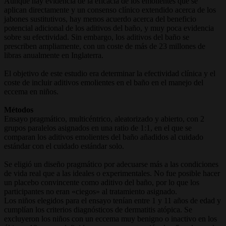
Aunque hay evidencia de la eficacia de los emolientes que se
aplican directamente y un consenso clínico extendido acerca de los
jabones sustitutivos, hay menos acuerdo acerca del beneficio
potencial adicional de los aditivos del baño, y muy poca evidencia
sobre su efectividad. Sin embargo, los aditivos del baño se
prescriben ampliamente, con un coste de más de 23 millones de
libras anualmente en Inglaterra.
El objetivo de este estudio era determinar la efectividad clínica y el
coste de incluir aditivos emolientes en el baño en el manejo del
eccema en niños.
Métodos
Ensayo pragmático, multicéntrico, aleatorizado y abierto, con 2
grupos paralelos asignados en una ratio de 1:1, en el que se
comparan los aditivos emolientes del baño añadidos al cuidado
estándar con el cuidado estándar solo.
Se eligió un diseño pragmático por adecuarse más a las condiciones
de vida real que a las ideales o experimentales. No fue posible hacer
un placebo convincente como aditivo del baño, por lo que los
participantes no eran «ciegos» al tratamiento asignado.
Los niños elegidos para el ensayo tenían entre 1 y 11 años de edad y
cumplían los criterios diagnósticos de dermatitis atópica. Se
excluyeron los niños con un eccema muy benigno o inactivo en los