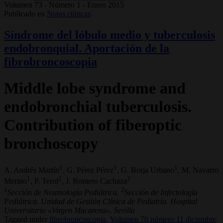
Volumen 73 - Número 1 - Enero 2015
Publicado en
Notas clínicas
Síndrome del lóbulo medio y tuberculosis
endobronquial. Aportación de la
fibrobroncoscopia
Middle lobe syndrome and
endobronchial tuberculosis.
Contribution of fiberoptic
bronchoscopy
1
1
1
A. Andrés Martín
, G. Pérez Pérez
, G. Borja Urbano
, M. Navarro
1
2
2
Merino
, P. Terol
, J. Romero Cachaza
1
2
Sección de Neumología Pediátrica.
Sección de Infectología
Pediátrica. Unidad de Gestión Clínica de Pediatría. Hospital
Universitario «Virgen Macarena». Sevilla
Tagged under
fibrobroncoscopia,
Volumen 70 número 11 diciembre