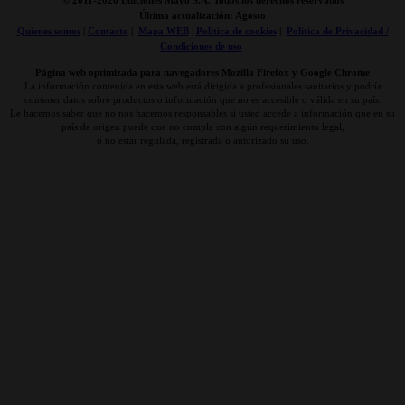
© 2011-
2026 Ediciones Mayo S.A. Todos los derechos reservados
Última actualización: Agosto
Quienes somos
|
Contacto
|
Mapa WEB
|
Politica de cookies
|
Politica de Privacidad /
Condiciones de uso
Página web optimizada para navegadores Mozilla Firefox y Google Chrome
La información contenida en esta web está dirigida a profesionales sanitarios y podría
contener datos sobre productos o información que no es accesible o válida en su país.
Le hacemos saber que no nos hacemos responsables si usted accede a información que en su
país de origen puede que no cumpla con algún requerimiento legal,
o no estar regulada, registrada o autorizado su uso.