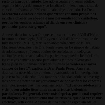
resto de Europa”, añade
. Los adolescentes y jóvenes adultos,
según la biología del tumor y su localización, tienen unas tasas de
curación próximas al 80% con un abordaje adecuado.
La Dra.
Macarena González destaca que “tener consulta propia nos
ayuda a ofrecer un abordaje más personalizado y cuidadoso,
porque los equipos estamos al día de ensayos clínicos y
protocolos para este grupo”
.
A través de la investigación que se lleva a cabo en el Vall d’Hebron
Instituto de Oncología (VHIO) y en el Vall d’Hebron Instituto de
Investigación (VHIR), y de la colaboración activa de la Dra.
Macarena González y la Dra. Paula Pérez en los grupos de trabajo
de adolescentes y jóvenes adultos de sociedades oncológicas
nacionales e internacionales, los pacientes se puedan beneficiar de
los ensayos clínicos hechos para adultos y niños.
“Gracias al
trabajo en red, hemos derivado muchos pacientes a ensayos
clínicos de fase 1”
,
explica la Dra. Paula Pérez.
Aun y así,
destacan la necesidad de continuar avanzando en la investigación
para esta franja de edad. Los tumores de la edad adulta se investigan
más porque afectan un mayor volumen de población y los cánceres
infantiles, porque hay más concienciación.
“El cáncer adolescente
y del joven adulto tiene unas características biológicas
particulares. En general, crece más deprisa, por lo cual requiere
un diagnóstico y tratamiento más intensivos, que a la vez es más
efectivo”, reflexiona
. Además de una atención especializada, el