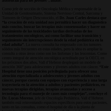
asistencial para los jóvenes”, añade.
Como jefe de sección de Oncología Médica y responsable de la
Unidad de Genitourinario, Sistema Nervioso Central, Sarcoma y
Tumores de Origen Desconocido, el
Dr. Joan Carles destaca que
“la creación de esta unidad nos permitirá hacer un diagnóstico
más conciso, buscar las terapias más consensuadas y hacer un
seguimiento de las toxicidades tardías derivadas de los
tratamientos oncológicos, así como facilitar una transición y
seguimiento sin interrupciones desde la edad pediátrica en la
edad adulta”
. La nueva consulta ha empezado con los tumores
sólidos más frecuentes en estas edades, pero la idea es ampliar la
consulta a otras áreas como son los linfomas y las leucemias. Como
centro integral de atención oncológica acreditado por la OECI, en
los próximos dos años, Vall d’Hebron desplegará un modelo de
atención 360° para adolescentes y jóvenes adultos con cáncer.
“Este
Hospital tiene una posición privilegiada para ofrecer una
atención especializada a adolescentes y jóvenes adultos con
cáncer, porque cuenta con equipos con experiencia y una larga
trayectoria en la atención a adultos y pacientes pediátricos, en
nuevas terapias dirigidas, terapias avanzadas y acceso a
tecnología para el manejo de casos más complejas”, concluye el
Dr. Lucas Moreno
, jefe de Oncología Pediátrica. Vall d’Hebron
también está reinventando espacios específicos para estos pacientes,
tanto en las consultas, como el hospital de día o la planta de