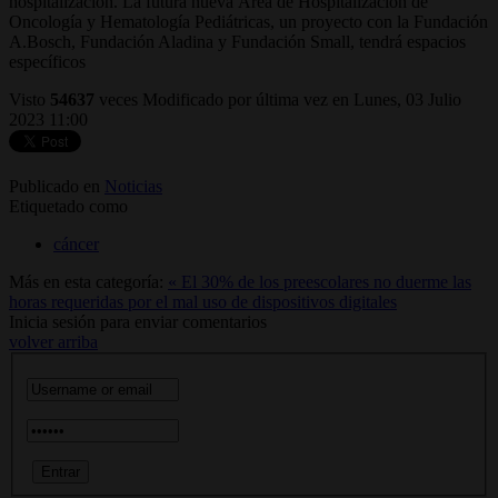
hospitalización. La futura nueva Área de Hospitalización de
Oncología y Hematología Pediátricas, un proyecto con la Fundación
A.Bosch, Fundación Aladina y Fundación Small, tendrá espacios
específicos
Visto
54637
veces
Modificado por última vez en Lunes, 03 Julio
2023 11:00
Publicado en
Noticias
Etiquetado como
cáncer
Más en esta categoría:
« El 30% de los preescolares no duerme las
horas requeridas por el mal uso de dispositivos digitales
Inicia sesión para enviar comentarios
volver arriba