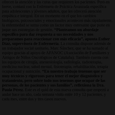
ofrecen la atención y las curas que requieren los pacientes. Pero en
breve, contará con la Enfermera de Práctica Avanzada específica
para adolescentes y jóvenes adultos, que les ofrecerá atención
empática e integral. En un momento en el que los cambios
biológicos, psicosociales y emocionales acontecen más rápidamente,
la enfermedad se suma como un factor muy estresante que pone en
jaque sus estrategias de gestión.
“Planteamos un abordaje
específico para dar respuesta a sus necesidades y nos
preparamos para reaccionar con más eficacia”, apunta Esther
Díaz, supervisora de Enfermería
. La consulta dispone además de
un trabajador social sanitario, Marc Sánchez, que se ha sumado al
equipo gracias al apoyo de AFANOC (Asociación de Familiares y
Amigos de Niños Oncológicos de Cataluña). También cuenta con
los equipos de cirugía, anestesiología, radiología, radioterapia,
medicina nuclear, salud mental, fisioterapia, rehabilitación, terapia
ocupacional y nutrición.
“En nuestro trabajo tenemos que ser
muy técnicos y rigurosos para tener el mejor diagnóstico y
tratamiento, pero sobre todo nos tenemos que ocupar de las
personas, de los pacientes y sus familias”, reflexiona la Dra.
Paula Pérez
. Este es el quid de esta nueva consulta que empezó a
andar hace un año, cada semana visita entre 10 y 12 pacientes, y
cada mes, entre dos y tres casos nuevos.