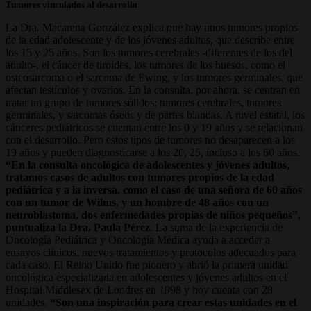
Tumores vinculados al desarrollo
La Dra. Macarena González explica que hay unos tumores propios
de la edad adolescente y de los jóvenes adultos, que describe entre
los 15 y 25 años. Son los tumores cerebrales -diferentes de los del
adulto-, el cáncer de tiroides, los tumores de los huesos, como el
osteosarcoma o el sarcoma de Ewing, y los tumores germinales, que
afectan testículos y ovarios. En la consulta, por ahora, se centran en
tratar un grupo de tumores sólidos: tumores cerebrales, tumores
germinales, y sarcomas óseos y de partes blandas. A nivel estatal, los
cánceres pediátricos se cuentan entre los 0 y 19 años y se relacionan
con el desarrollo. Pero estos tipos de tumores no desaparecen a los
19 años y pueden diagnosticarse a los 20, 25, incluso a los 60 años.
“En la consulta oncológica de adolescentes y jóvenes adultos,
tratamos casos de adultos con tumores propios de la edad
pediátrica y a la inversa, como el caso de una señora de 60 años
con un tumor de Wilms, y un hombre de 48 años con un
neuroblastoma, dos enfermedades propias de niños pequeños”,
puntualiza la Dra. Paula Pérez
. La suma de la experiencia de
Oncología Pediátrica y Oncología Médica ayuda a acceder a
ensayos clínicos, nuevos tratamientos y protocolos adecuados para
cada caso. El Reino Unido fue pionero y abrió la primera unidad
oncológica especializada en adolescentes y jóvenes adultos en el
Hospital Middlesex de Londres en 1998 y hoy cuenta con 28
unidades.
“Son una inspiración para crear estas unidades en el