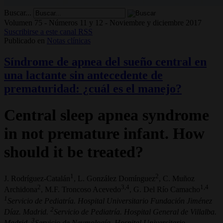
Buscar...
Volumen 75 - Números 11 y 12 - Noviembre y diciembre 2017
Suscribirse a este canal RSS
Publicado en
Notas clínicas
Síndrome de apnea del sueño central en
una lactante sin antecedente de
prematuridad: ¿cuál es el manejo?
Central sleep apnea syndrome
in not premature infant. How
should it be treated?
1
2
J. Rodríguez-Catalán
, L. González Domínguez
, C. Muñoz
2
3,4
1,4
Archidona
, M.F. Troncoso Acevedo
, G. Del Río Camacho
1
Servicio de Pediatría. Hospital Universitario Fundación Jiménez
2
Díaz. Madrid.
Servicio de Pediatría. Hospital General de Villalba.
3
Madrid.
Servicio de Neumología. Hospital Universitario