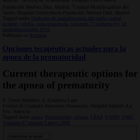
4
Fundación Jiménez Díaz. Madrid.
Unidad Multidisciplinar del
Sueño. Hospital Universitario Fundación Jiménez Díaz. Madrid
Tagged under
Síndrome de apneahipopnea del sueño central,
lactante,
cafeína,
polisomnografía,
volumen 77 números 9 y 10
septiembreoctubre 2019
Publicado en
Revisión
Opciones terapéuticas actuales para la
apnea de la prematuridad
Current therapeutic options for
the apnea of prematurity
E. Torres Martínez, A. Gutiérrez Laso
Unidad de Cuidados Intensivos Neonatales. Hospital Infantil «La
Fe». Valencia
Tagged under
apnea,
Prematuridad,
cafeína,
CPAP,
VNPPI,
VMC,
Volumen 67 número 5 mayo 2009