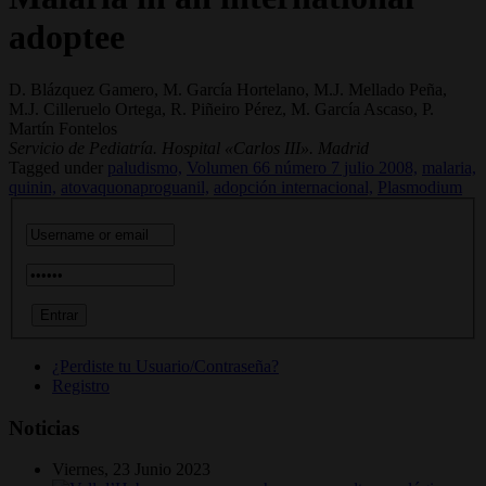
adoptee
D. Blázquez Gamero, M. García Hortelano, M.J. Mellado Peña,
M.J. Cilleruelo Ortega, R. Piñeiro Pérez, M. García Ascaso, P.
Martín Fontelos
Servicio de Pediatría. Hospital «Carlos III». Madrid
Tagged under
paludismo,
Volumen 66 número 7 julio 2008,
malaria,
quinin,
atovaquonaproguanil,
adopción internacional,
Plasmodium
¿Perdiste tu Usuario/Contraseña?
Registro
Noticias
Viernes, 23 Junio 2023