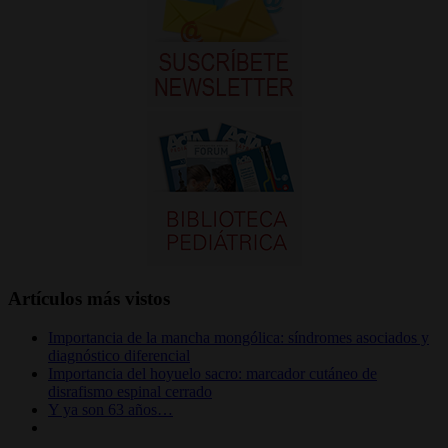
Artículos más vistos
Importancia de la mancha mongólica: síndromes asociados y
diagnóstico diferencial
Importancia del hoyuelo sacro: marcador cutáneo de
disrafismo espinal cerrado
Y ya son 63 años…