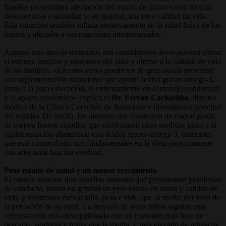
familias presentaban afectación del estado de ánimo como tristeza,
desesperanza o ansiedad y, en general, una peor calidad de vida.
Esta situación también influía negativamente en la salud física de los
padres y afectaba a sus relaciones interpersonales.
Aunque este tipo de trastornos son considerados leves pueden alterar
el entorno familiar y educativo del niño y afectar a la calidad de vida
de las familias. «En estos casos puede ser de gran ayuda prescribir
una suplementación nutricional que aporte ácidos grasos omega-3,
junto a la psicoeducación, el entrenamiento en el manejo conductual
y el apoyo académico» explica el
Dr. Ferran Cachadiña
, director
médico de la Clínica Corachán de Barcelona e investigador principal
del estudio. De hecho, los menores que mostraron un mayor grado
de mejora fueron aquellos que combinaron otras medidas junto a la
suplementación alimenticia con ácidos grasos omega-3, nutrientes
que está comprobado son fundamentales en la dieta para mantener
una adecuada función cerebral.
Peor estado de salud y un menor crecimiento
El estudio muestra que aquellos menores que presentaban problemas
de conducta, tenían en general un peor estado de salud y calidad de
vida, y mostraban menor talla, peso e IMC que la media del resto de
la población de su edad. La mayoría de estos niños seguían una
alimentación más desequilibrada con un consumo más bajo de
pescado, verduras y frutas que la media, y más elevado de refrescos