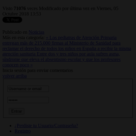
Visto
71076
veces
Modificado por última vez en Viernes, 05
Octubre 2018 13:53
Publicado en
Noticias
Más en esta categoría:
« Los pediatras de Atención Primaria
entregan más de 215.000 firmas al Ministerio de Sanidad para
reclamar el derecho de todos los niños en España a recibir la misma
atención sanitaria
Entre dos y tres niños por aula sufren asma,
síndrome que eleva el absentismo escolar y que los profesores
conocen poco »
Inicia sesión para enviar comentarios
volver arriba
¿Perdiste tu Usuario/Contraseña?
Registro