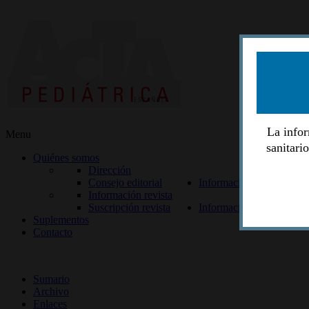
La infor
Menu
sanitari
Quiénes somos
Dirección
Consejo editorial
Información lectores
Información revista
Suscripción revista
Información autores
Suplementos
Contacto
ISSN 2014-2986
Sumario
Archivo
Enlaces