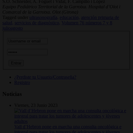
S.O. Schneider, A. Foguet i Vidal, F. Campillo i López
Equipo Pediátrico Territorial de la Garrotxa. Hospital d’Olot i
Comarcal de la Garrotxa. Olot (Girona)
Tagged under
ultrasonografía,
educación,
atención primaria de
salud,
servicios de diagnóstico,
Volumen 76 números 7 y 8
julioagosto
¿Perdiste tu Usuario/Contraseña?
Registro
Noticias
Viernes, 23 Junio 2023
Vall d’Hebron pone en marcha una consulta oncológica e
integral para tratar los tumores de adolescentes y jóvenes