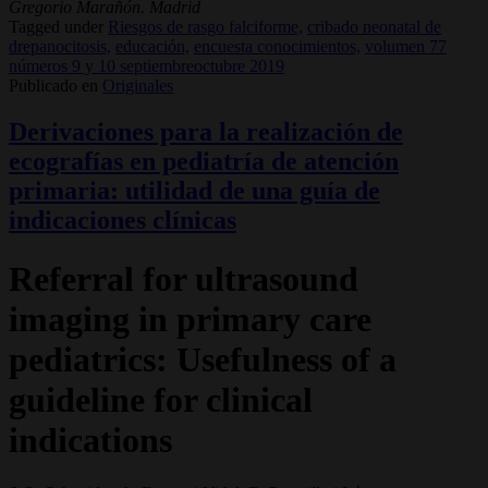
Gregorio Marañón. Madrid
Tagged under
Riesgos de rasgo falciforme,
cribado neonatal de
drepanocitosis,
educación,
encuesta conocimientos,
volumen 77
números 9 y 10 septiembreoctubre 2019
Publicado en
Originales
Derivaciones para la realización de
ecografías en pediatría de atención
primaria: utilidad de una guía de
indicaciones clínicas
Referral for ultrasound
imaging in primary care
pediatrics: Usefulness of a
guideline for clinical
indications