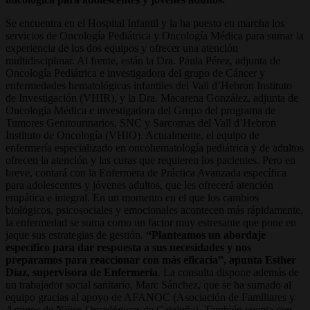
Se encuentra en el Hospital Infantil y la ha puesto en marcha los
servicios de Oncología Pediátrica y Oncología Médica para sumar la
experiencia de los dos equipos y ofrecer una atención
multidisciplinar. Al frente, están la Dra. Paula Pérez, adjunta de
Oncología Pediátrica e investigadora del grupo de Cáncer y
enfermedades hematológicas infantiles del Vall d’Hebron Instituto
de Investigación (VHIR), y la Dra. Macarena González, adjunta de
Oncología Médica e investigadora del Grupo del programa de
Tumores Genitourinarios, SNC y Sarcomas del Vall d’Hebron
Instituto de Oncología (VHIO). Actualmente, el equipo de
enfermería especializado en oncohematología pediátrica y de adultos
ofrecen la atención y las curas que requieren los pacientes. Pero en
breve, contará con la Enfermera de Práctica Avanzada específica
para adolescentes y jóvenes adultos, que les ofrecerá atención
empática e integral. En un momento en el que los cambios
biológicos, psicosociales y emocionales acontecen más rápidamente,
la enfermedad se suma como un factor muy estresante que pone en
jaque sus estrategias de gestión.
“Planteamos un abordaje
específico para dar respuesta a sus necesidades y nos
preparamos para reaccionar con más eficacia”, apunta Esther
Díaz, supervisora de Enfermería
. La consulta dispone además de
un trabajador social sanitario, Marc Sánchez, que se ha sumado al
equipo gracias al apoyo de AFANOC (Asociación de Familiares y
Amigos de Niños Oncológicos de Cataluña). También cuenta con