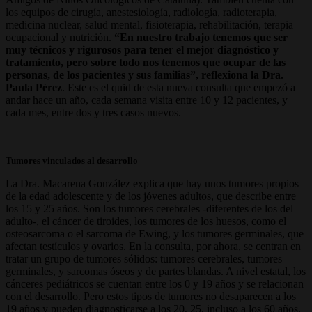
los equipos de cirugía, anestesiología, radiología, radioterapia,
medicina nuclear, salud mental, fisioterapia, rehabilitación, terapia
ocupacional y nutrición.
“En nuestro trabajo tenemos que ser
muy técnicos y rigurosos para tener el mejor diagnóstico y
tratamiento, pero sobre todo nos tenemos que ocupar de las
personas, de los pacientes y sus familias”, reflexiona la Dra.
Paula Pérez
. Este es el quid de esta nueva consulta que empezó a
andar hace un año, cada semana visita entre 10 y 12 pacientes, y
cada mes, entre dos y tres casos nuevos.
Tumores vinculados al desarrollo
La Dra. Macarena González explica que hay unos tumores propios
de la edad adolescente y de los jóvenes adultos, que describe entre
los 15 y 25 años. Son los tumores cerebrales -diferentes de los del
adulto-, el cáncer de tiroides, los tumores de los huesos, como el
osteosarcoma o el sarcoma de Ewing, y los tumores germinales, que
afectan testículos y ovarios. En la consulta, por ahora, se centran en
tratar un grupo de tumores sólidos: tumores cerebrales, tumores
germinales, y sarcomas óseos y de partes blandas. A nivel estatal, los
cánceres pediátricos se cuentan entre los 0 y 19 años y se relacionan
con el desarrollo. Pero estos tipos de tumores no desaparecen a los
19 años y pueden diagnosticarse a los 20, 25, incluso a los 60 años.