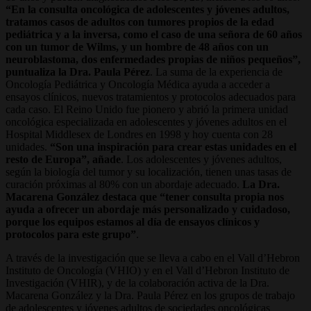
“En la consulta oncológica de adolescentes y jóvenes adultos,
tratamos casos de adultos con tumores propios de la edad
pediátrica y a la inversa, como el caso de una señora de 60 años
con un tumor de Wilms, y un hombre de 48 años con un
neuroblastoma, dos enfermedades propias de niños pequeños”,
puntualiza la Dra. Paula Pérez
. La suma de la experiencia de
Oncología Pediátrica y Oncología Médica ayuda a acceder a
ensayos clínicos, nuevos tratamientos y protocolos adecuados para
cada caso. El Reino Unido fue pionero y abrió la primera unidad
oncológica especializada en adolescentes y jóvenes adultos en el
Hospital Middlesex de Londres en 1998 y hoy cuenta con 28
unidades.
“Son una inspiración para crear estas unidades en el
resto de Europa”, añade
. Los adolescentes y jóvenes adultos,
según la biología del tumor y su localización, tienen unas tasas de
curación próximas al 80% con un abordaje adecuado.
La Dra.
Macarena González destaca que “tener consulta propia nos
ayuda a ofrecer un abordaje más personalizado y cuidadoso,
porque los equipos estamos al día de ensayos clínicos y
protocolos para este grupo”
.
A través de la investigación que se lleva a cabo en el Vall d’Hebron
Instituto de Oncología (VHIO) y en el Vall d’Hebron Instituto de
Investigación (VHIR), y de la colaboración activa de la Dra.
Macarena González y la Dra. Paula Pérez en los grupos de trabajo
de adolescentes y jóvenes adultos de sociedades oncológicas