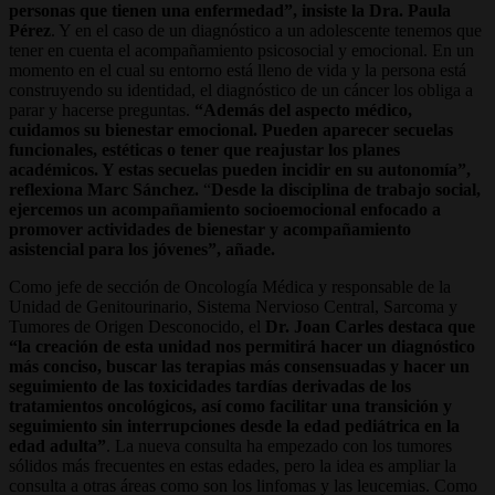
personas que tienen una enfermedad”, insiste la Dra. Paula
Pérez
. Y en el caso de un diagnóstico a un adolescente tenemos que
tener en cuenta el acompañamiento psicosocial y emocional. En un
momento en el cual su entorno está lleno de vida y la persona está
construyendo su identidad, el diagnóstico de un cáncer los obliga a
parar y hacerse preguntas.
“Además del aspecto médico,
cuidamos su bienestar emocional. Pueden aparecer secuelas
funcionales, estéticas o tener que reajustar los planes
académicos. Y estas secuelas pueden incidir en su autonomía”,
reflexiona Marc Sánchez.
“
Desde la disciplina de trabajo social,
ejercemos un acompañamiento socioemocional enfocado a
promover actividades de bienestar y acompañamiento
asistencial para los jóvenes”, añade.
Como jefe de sección de Oncología Médica y responsable de la
Unidad de Genitourinario, Sistema Nervioso Central, Sarcoma y
Tumores de Origen Desconocido, el
Dr. Joan Carles destaca que
“la creación de esta unidad nos permitirá hacer un diagnóstico
más conciso, buscar las terapias más consensuadas y hacer un
seguimiento de las toxicidades tardías derivadas de los
tratamientos oncológicos, así como facilitar una transición y
seguimiento sin interrupciones desde la edad pediátrica en la
edad adulta”
. La nueva consulta ha empezado con los tumores
sólidos más frecuentes en estas edades, pero la idea es ampliar la
consulta a otras áreas como son los linfomas y las leucemias. Como