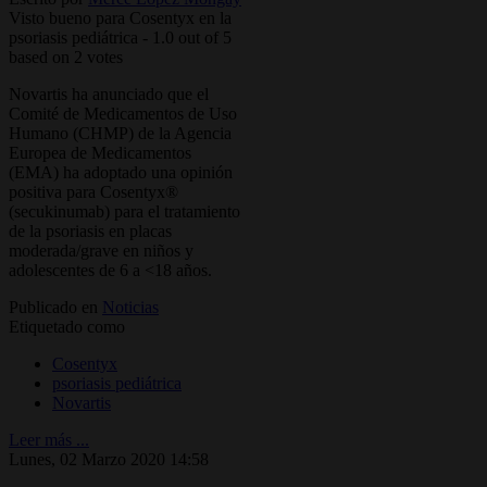
Visto bueno para Cosentyx en la
psoriasis pediátrica
-
1.0
out of
5
based on
2
votes
Novartis ha anunciado que el
Comité de Medicamentos de Uso
Humano (CHMP) de la Agencia
Europea de Medicamentos
(EMA) ha adoptado una opinión
positiva para Cosentyx®
(secukinumab) para el tratamiento
de la psoriasis en placas
moderada/grave en niños y
adolescentes de 6 a <18 años.
Publicado en
Noticias
Etiquetado como
Cosentyx
psoriasis pediátrica
Novartis
Leer más ...
Lunes, 02 Marzo 2020 14:58