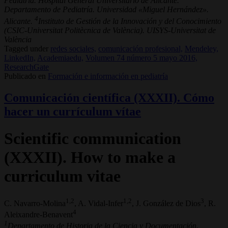
Pediatría. Hospital General Universitario de Alicante.
Departamento de Pediatría. Universidad «Miguel Hernández».
4
Alicante.
Instituto de Gestión de la Innovación y del Conocimiento
(CSIC-Universitat Politècnica de València). UISYS-Universitat de
València
Tagged under
redes sociales,
comunicación profesional,
Mendeley,
LinkedIn,
Academiaedu,
Volumen 74 número 5 mayo 2016,
ResearchGate
Publicado en
Formación e información en pediatría
Comunicación científica (XXXII). Cómo
hacer un currículum vítae
Scientific communication
(XXXII). How to make a
curriculum vitae
1,2
1,2
3
C. Navarro-Molina
, A. Vidal-Infer
, J. González de Dios
, R.
4
Aleixandre-Benavent
1
Departamento de Historia de la Ciencia y Documentación.