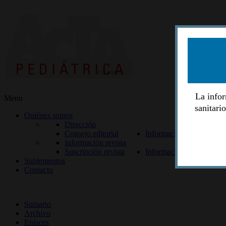
La infor
Menu
sanitari
Quiénes somos
Dirección
Consejo editorial
Información lectores
Información revista
Suscripción revista
Información autores
Suplementos
Contacto
ISSN 2014-2986
Sumario
Archivo
Enlaces